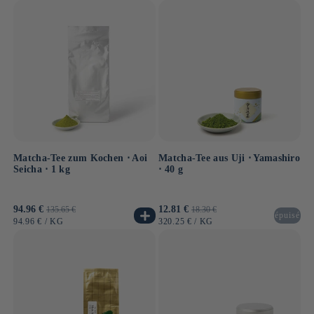
Matcha-Tee zum Kochen ⋅ Aoi
Matcha-Tee aus Uji ⋅ Yamashiro
Seicha ⋅ 1 kg
⋅ 40 g
Verkaufspreis
94.96 €
Normaler
Verkaufspreis
12.81 €
Normaler
135.65 €
18.30 €
épuisé
Preis
Preis
GRUNDPREIS
PRO
GRUNDPREIS
PRO
94.96 €
/
KG
320.25 €
/
KG