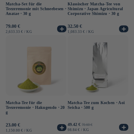
Matcha-Set für die
Klassischer Matcha-Tee von
Teezeremonie mit Schneebesen ⋅
Shimizu ⋅ Japan Agricultural
Anatae ⋅ 30 g
Corporative Shimizu ⋅ 30 g
Normaler
79.00 €
Normaler
32.50 €
Preis
Preis
GRUNDPREIS
PRO
GRUNDPREIS
PRO
2,633.33 €
/
KG
1,083.33 €
/
KG
Matcha-Tee für die
Matcha-Tee zum Kochen ⋅ Aoi
Teezeremonie ⋅ Hakugendo ⋅ 20
Seicha ⋅ 500 g
g
Normaler
23.00 €
Verkaufspreis
49.42 €
Normaler
70.60 €
Preis
Preis
GRUNDPREIS
PRO
98.84 €
/
KG
GRUNDPREIS
PRO
1,150.00 €
/
KG