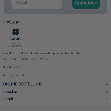
Anmelden
iRASSHAi
Der Treffpunkt für Liebhaber der japanischen Küche
40 Rue du Louvre, 75001 Paris
01 84 74 35 30
hello@irasshai.co
ONLINE-BESTELLUNG
Irasshai
Hilfezentrum & FAQ
Lieferung und Versandkosten in Frankreich und Europa
Legal
Öffnungszeiten in der Rue du Louvre 40, Paris
Japanischer Online-Lebensmittelladen
Das iRASSHAi-Konzept
CGV