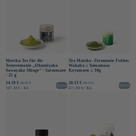
Matcha-Tee für die
Tea Matcha -Zeremonie Frühes
Teezeremonie „Okumiyako
Wakaba ≤ Yamamasa
Sawayaka Shiage“ ⋅ Satsumaen
Koyamaen ≤ 30g
⋅ 25 g
Verkaufspreis
14.18 €
Normaler
Verkaufspreis
20.13 €
Normaler
20.25 €
28.75 €
épuisé
épuisé
Preis
Preis
GRUNDPREIS
PRO
GRUNDPREIS
PRO
567.20 €
/
KG
671.00 €
/
KG