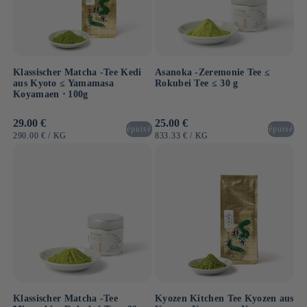
Klassischer Matcha -Tee Kedi
Asanoka -Zeremonie Tee ≤
aus Kyoto ≤ Yamamasa
Rokubei Tee ≤ 30 g
Koyamaen ⋅ 100g
Normaler
29.00 €
Normaler
25.00 €
épuisé
épuisé
Preis
Preis
GRUNDPREIS
PRO
GRUNDPREIS
PRO
290.00 €
/
KG
833.33 €
/
KG
Klassischer Matcha -Tee
Kyozen Kitchen Tee Kyozen aus