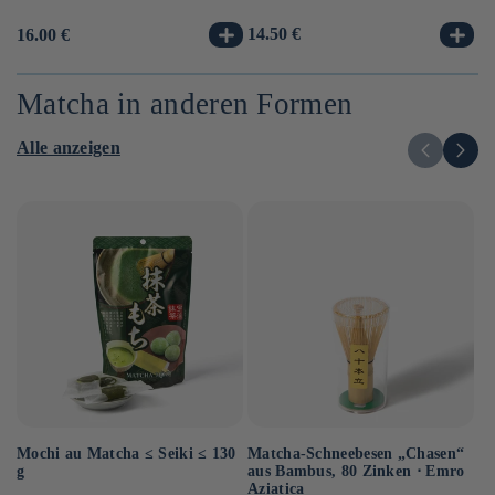
Normaler
14.50 €
No
8.
Normaler
16.00 €
Preis
Pr
Preis
Matcha in anderen Formen
Alle anzeigen
Mochi au Matcha ≤ Seiki ≤ 130
Matcha-Schneebesen „Chasen“
H
g
aus Bambus, 80 Zinken ⋅ Emro
Ko
Aziatica