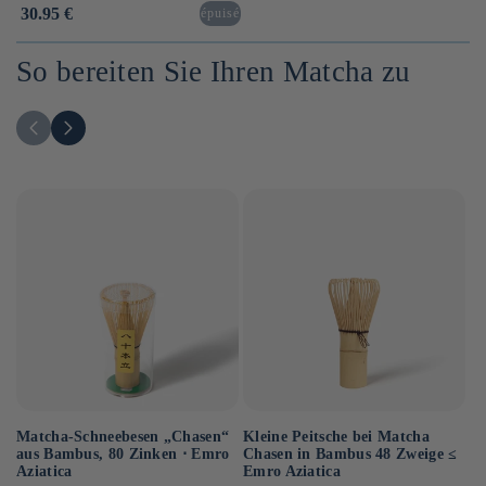
Normaler
30.95 €
épuisé
Preis
So bereiten Sie Ihren Matcha zu
Kleine Peitsche bei Matcha
Ma
Matcha-Schneebesen „Chasen“
Chasen in Bambus 48 Zweige ≤
Em
aus Bambus, 80 Zinken ⋅ Emro
Emro Aziatica
Un
Aziatica