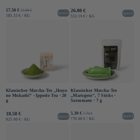
Verkaufspreis
17.50 €
Normaler
Normaler
26.00 €
25.00 €
épuisé
épuisé
Preis
Preis
GRUNDPREIS
PRO
583.33 €
/
KG
GRUNDPREIS
PRO
553.19 €
/
KG
Klassischer Matcha-Tee „Ikuyo
Klassischer Matcha-Tee
no Mukashi“ ⋅ Ippodo Tea ⋅ 20
„Marugoto“, 7 Sticks ⋅
g
Satsumaen ⋅ 7 g
Normaler
18.50 €
Verkaufspreis
5.39 €
Normaler
7.70 €
épuisé
épuisé
Preis
Preis
GRUNDPREIS
PRO
770.00 €
/
KG
GRUNDPREIS
PRO
925.00 €
/
KG