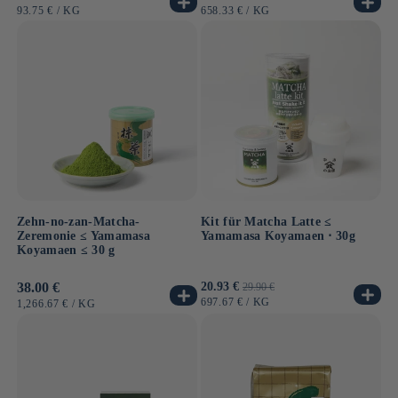
Preis
Preis
GRUNDPREIS
PRO
GRUNDPREIS
PRO
93.75 €
/
KG
658.33 €
/
KG
Zehn-no-zan-Matcha-
Kit für Matcha Latte ≤
Zeremonie ≤ Yamamasa
Yamamasa Koyamaen ⋅ 30g
Koyamaen ≤ 30 g
Normaler
38.00 €
Verkaufspreis
20.93 €
Normaler
29.90 €
Preis
Preis
GRUNDPREIS
PRO
697.67 €
/
KG
GRUNDPREIS
PRO
1,266.67 €
/
KG