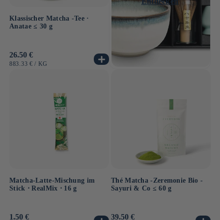
Entdecken
Klassischer Matcha -Tee ·
Anatae ≤ 30 g
Normaler
26.50 €
Preis
GRUNDPREIS
PRO
883.33 €
/
KG
Matcha-Latte-Mischung im
Thé Matcha -Zeremonie Bio -
Stick ⋅ RealMix ⋅ 16 g
Sayuri & Co ≤ 60 g
Normaler
1.50 €
Normaler
39.50 €