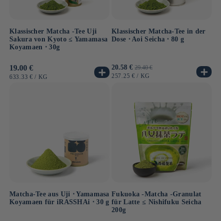
Klassischer Matcha -Tee Uji
Klassischer Matcha-Tee in der
Sakura von Kyoto ≤ Yamamasa
Dose ⋅ Aoi Seicha ⋅ 80 g
Koyamaen ⋅ 30g
Normaler
19.00 €
Verkaufspreis
20.58 €
Normaler
29.40 €
Preis
Preis
GRUNDPREIS
PRO
257.25 €
/
KG
GRUNDPREIS
PRO
633.33 €
/
KG
Matcha-Tee aus Uji ⋅ Yamamasa
Fukuoka -Matcha -Granulat
Koyamaen für iRASSHAi ⋅ 30 g
für Latte ≤ Nishifuku Seicha
200g