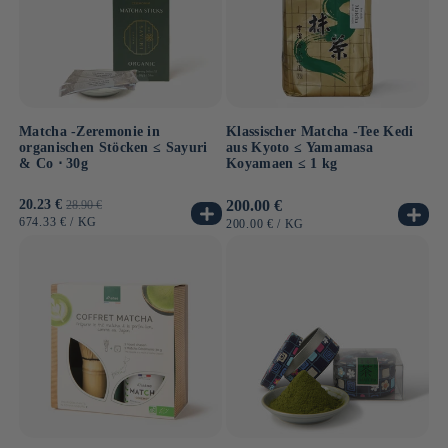
Matcha -Zeremonie in
Klassischer Matcha -Tee Kedi
organischen Stöcken ≤ Sayuri
aus Kyoto ≤ Yamamasa
& Co ⋅ 30g
Koyamaen ≤ 1 kg
Verkaufspreis
20.23 €
Normaler
Normaler
200.00 €
28.90 €
Preis
Preis
GRUNDPREIS
PRO
674.33 €
/
KG
GRUNDPREIS
PRO
200.00 €
/
KG