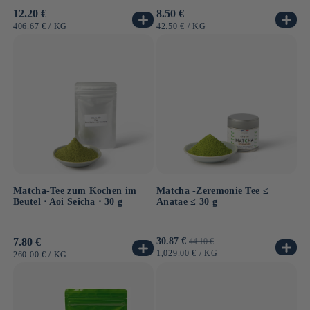
Normaler
12.20 €
Normaler
8.50 €
Preis
Preis
GRUNDPREIS
PRO
GRUNDPREIS
PRO
406.67 €
/
KG
42.50 €
/
KG
Matcha-Tee zum Kochen im
Matcha -Zeremonie Tee ≤
Beutel ⋅ Aoi Seicha ⋅ 30 g
Anatae ≤ 30 g
Normaler
7.80 €
Verkaufspreis
30.87 €
Normaler
44.10 €
Preis
Preis
GRUNDPREIS
PRO
1,029.00 €
/
KG
GRUNDPREIS
PRO
260.00 €
/
KG