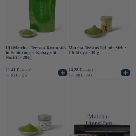
Uji Matcha -Tee von Kyoto süß
Matcha-Tee aus Uji mit Sieb ⋅
in Schüttung ≤ Kobayashi
Chikiriya ⋅ 30 g
Noritit ⋅ 200g
Verkaufspreis
11.41 €
Normaler
Verkaufspreis
14.28 €
Normaler
16.30 €
20.40 €
Preis
Preis
GRUNDPREIS
PRO
GRUNDPREIS
PRO
57.05 €
/
KG
476.00 €
/
KG
Matcha-
Utensilien