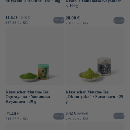
Miyazaki ≤ Rokubei Tee ⋅ 30g
Kyoto ≤ Yamamasa Koyamaen
≤ 100g
Verkaufspreis
11.62 €
Normaler
Normaler
20.00 €
16.60 €
épuisé
épuisé
Preis
Preis
GRUNDPREIS
PRO
387.33 €
/
KG
GRUNDPREIS
PRO
200.00 €
/
KG
Klassischer Matcha-Tee
Klassischer Matcha-Tee
Ogurayama ⋅ Yamamasa
„Okumiyako“ ⋅ Satsumaen ⋅ 25
Koyamaen ⋅ 30 g
g
Normaler
21.40 €
Verkaufspreis
9.42 €
Normaler
13.45 €
épuisé
épuisé
Preis
Preis
GRUNDPREIS
PRO
376.80 €
/
KG
GRUNDPREIS
PRO
713.33 €
/
KG