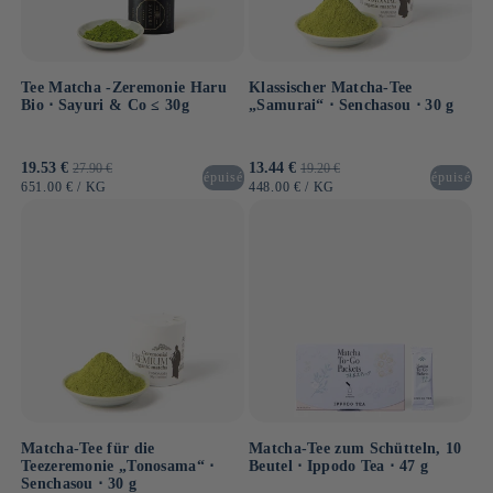
Tee Matcha -Zeremonie Haru
Klassischer Matcha-Tee
Bio ⋅ Sayuri & Co ≤ 30g
„Samurai“ ⋅ Senchasou ⋅ 30 g
Verkaufspreis
19.53 €
Normaler
Verkaufspreis
13.44 €
Normaler
27.90 €
19.20 €
épuisé
épuisé
Preis
Preis
GRUNDPREIS
PRO
GRUNDPREIS
PRO
651.00 €
/
KG
448.00 €
/
KG
Matcha-Tee für die
Matcha-Tee zum Schütteln, 10
Teezeremonie „Tonosama“ ⋅
Beutel ⋅ Ippodo Tea ⋅ 47 g
Senchasou ⋅ 30 g