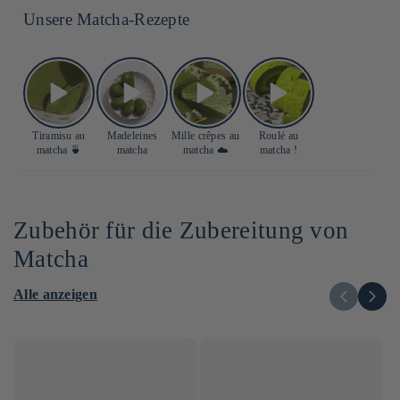
Unsere Matcha-Rezepte
Tiramisu au
Madeleines
Mille crêpes au
Roulé au
matcha 🍵
matcha
matcha ☁️
matcha !
Zubehör für die Zubereitung von
Matcha
Alle anzeigen