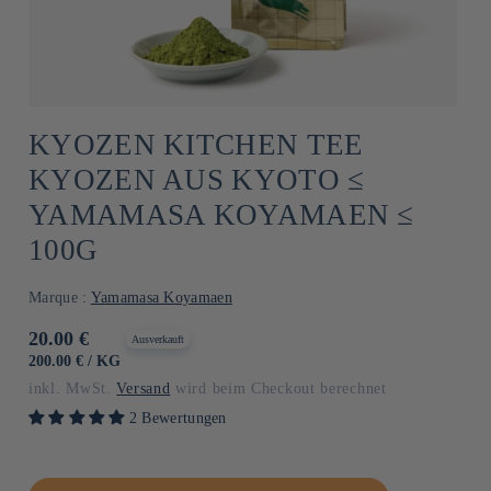
KYOZEN KITCHEN TEE
KYOZEN AUS KYOTO ≤
YAMAMASA KOYAMAEN ≤
100G
Marque :
Yamamasa Koyamaen
Normaler
20.00 €
Ausverkauft
Preis
GRUNDPREIS
PRO
200.00 €
/
KG
inkl. MwSt.
Versand
wird beim Checkout berechnet
2 Bewertungen