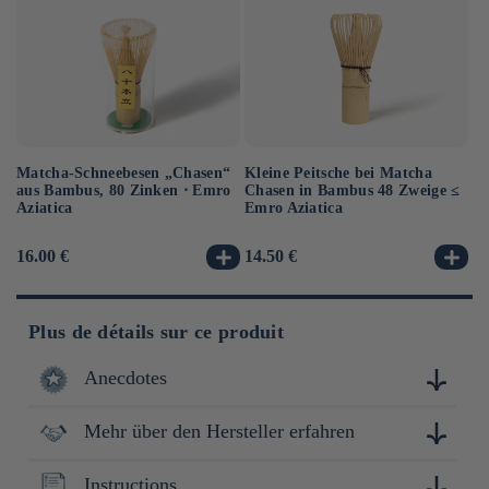
Kleine Peitsche bei Matcha
M
Matcha-Schneebesen „Chasen“
Chasen in Bambus 48 Zweige ≤
Pe
aus Bambus, 80 Zinken ⋅ Emro
Emro Aziatica
Co
Aziatica
Normaler
14.50 €
No
19
Normaler
16.00 €
Preis
Pr
Preis
Plus de détails sur ce produit
Anecdotes
Mehr über den Hersteller erfahren
Les premières traces du matcha au Japon remontent au
XIIIème siècle, à l'ère Kamakura, lorsqu'un moine
bouddhiste ramène de Chine des graines d'un thé d'un genre
Instructions
Yamamasa Koyamaen est une marque prestigieuse de thé