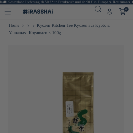

Kostenlose Lieferung ab 50 €* in Frankreich und ab 90 € in Europa
🍙 Restaurants, Ges
0
Home
Kyozen Kitchen Tee Kyozen aus Kyoto ≤
Yamamasa Koyamaen ≤ 100g