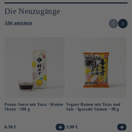
Die Neuzugänge
Alle anzeigen
Ponzu-Sauce mit Yuzu ⋅ Kimise
Vegane Ramen mit Yuzu und
In
Shoyu ⋅ 300 g
Salz ⋅ Igarashi Seimen ⋅ 98 g
So
28
Normaler
6.50 €
Normaler
3.90 €
No
5.
Preis
Preis
Pr