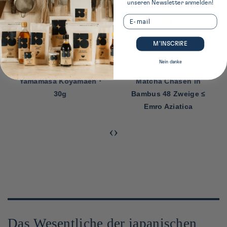
unseren Newsletter anmelden!
Email
M’INSCRIRE
Nein danke
Kit für Matcha Latte ≤
Kleine Peitsche bei
Yamamasa Koyamaen ⋅
Matcha Chasen in
30g
Bambus 48 Zweige ≤
Emro Aziatica
‹
›
Das Wesentliche der japanischen