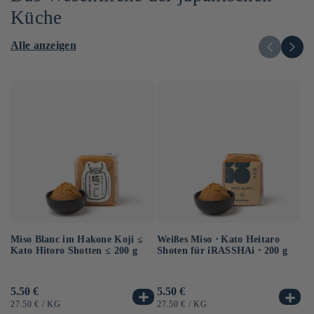
Küche
Alle anzeigen
Miso Blanc im Hakone Koji ≤
Au
Weißes Miso ⋅ Kato Heitaro
Kato Hitoro Shotten ≤ 200 g
So
Shoten für iRASSHAi ⋅ 200 g
Sh
Normaler
5.50 €
No
6.
Normaler
5.50 €
Preis
Pr
Preis
GRUNDPREIS
PRO
G
GRUNDPREIS
PRO
27.50 €
/
KG
12
27.50 €
/
KG