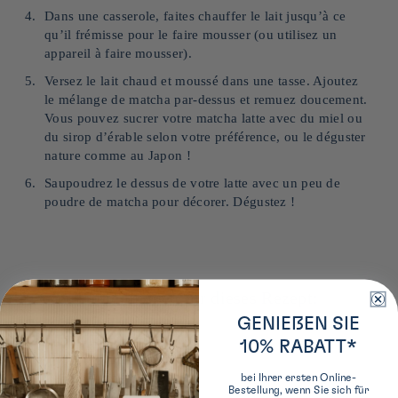
Dans une casserole, faites chauffer le lait jusqu’à ce
qu’il frémisse pour le faire mousser (ou utilisez un
appareil à faire mousser).
Versez le lait chaud et moussé dans une tasse. Ajoutez
le mélange de matcha par-dessus et remuez doucement.
Vous pouvez sucrer votre matcha latte avec du miel ou
du sirop d’érable selon votre préférence, ou le déguster
nature comme au Japon !
Saupoudrez le dessus de votre latte avec un peu de
poudre de matcha pour décorer. Dégustez !
Unsere Empfehlungen für dieses Rezept:
GENIEßEN SIE
10% RABATT*
bei Ihrer ersten Online-
Bestellung, wenn Sie sich für