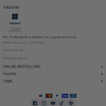
iRASSHAi
Der Treffpunkt für Liebhaber der japanischen Küche
40 Rue du Louvre, 75001 Paris
01 84 74 35 30
hello@irasshai.co
ONLINE-BESTELLUNG
Irasshai
Hilfezentrum & FAQ
Lieferung und Versandkosten in Frankreich und Europa
Legal
Öffnungszeiten in der Rue du Louvre 40, Paris
Japanischer Online-Lebensmittelladen
Das iRASSHAi-Konzept
CGV
Das Treueprogramm
Impressum
Privatisierung
Datenschutzrichtlinie
Arbeiten bei iRASSHAi
Facebook
Instagram
YouTube
TikTok
Pinterest