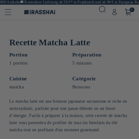
0 Artikeln
🚚
Kostenlose Lieferung ab 50 €* in Frankreich und ab 90 € in Europa
🍙 Rest
0
Recette Matcha Latte
Portion
Préparation
1 portion
5 minutes
Cuisine
Catégorie
matcha
Boissons
Le matcha latte est une boisson japonaise savoureuse et riche en
antioxydants, parfaite pour une pause détente ou un boost
d’énergie. Facile à préparer à la maison, cette recette de matcha
latte vous permettra de profiter de tous les bienfaits du thé
matcha tout en profitant d'un moment gourmand.