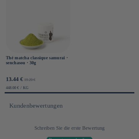
Thé matcha classique samurai ⋅
senchasou ⋅ 30g
Prix
Prix
13.44 €
19.20 €
promotionnel
habituel
PRIX
PAR
448.00 €
/
KG
UNITAIRE
Kundenbewertungen
Schreiben Sie die erste Bewertung