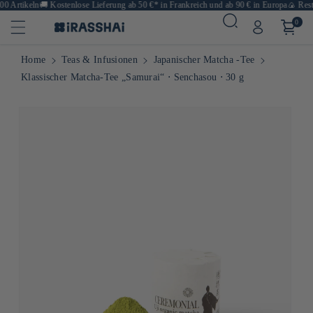
0 Artikeln
🚚
Kostenlose Lieferung ab 50 €* in Frankreich und ab 90 € in Europa
🍙 Resta
0
Home
Teas & Infusionen
Japanischer Matcha -Tee
Klassischer Matcha-Tee „Samurai“ ⋅ Senchasou ⋅ 30 g