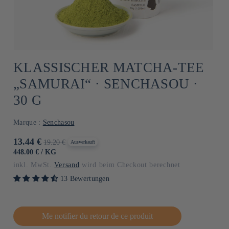
KLASSISCHER MATCHA-TEE
„SAMURAI“ ⋅ SENCHASOU ⋅
30 G
Marque :
Senchasou
Verkaufspreis
13.44 €
Normaler
19.20 €
Ausverkauft
Preis
GRUNDPREIS
PRO
448.00 €
/
KG
inkl. MwSt.
Versand
wird beim Checkout berechnet
13 Bewertungen
Me notifier du retour de ce produit