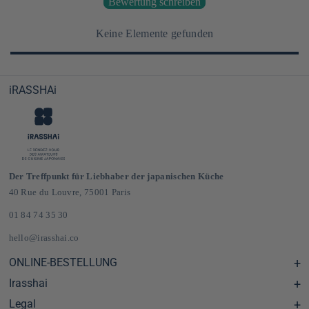
Bewertung schreiben
Keine Elemente gefunden
iRASSHAi
Der Treffpunkt für Liebhaber der japanischen Küche
40 Rue du Louvre, 75001 Paris
01 84 74 35 30
hello@irasshai.co
ONLINE-BESTELLUNG
Irasshai
Hilfezentrum & FAQ
Lieferung und Versandkosten in Frankreich und Europa
Legal
Öffnungszeiten in der Rue du Louvre 40, Paris