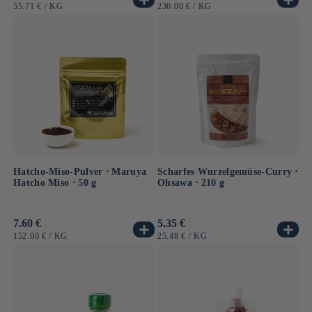
Preis
Preis
GRUNDPREIS
PRO
GRUNDPREIS
PRO
55.71 €
/
KG
230.00 €
/
KG
Hatcho-Miso-Pulver ⋅ Maruya
Scharfes Wurzelgemüse-Curry ⋅
Hatcho Miso ⋅ 50 g
Ohsawa ⋅ 210 g
Normaler
7.60 €
Normaler
5.35 €
Preis
Preis
GRUNDPREIS
PRO
GRUNDPREIS
PRO
152.00 €
/
KG
25.48 €
/
KG