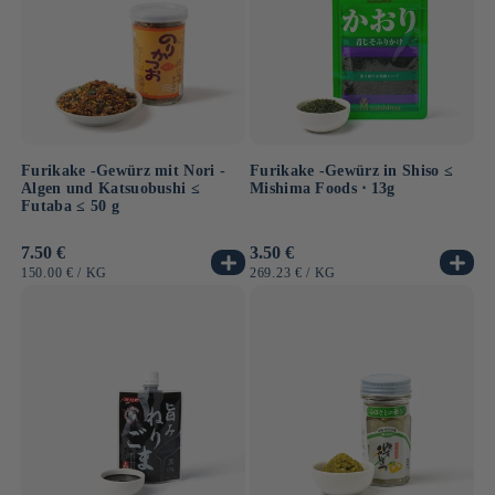
Furikake -Gewürz mit Nori -
Furikake -Gewürz in Shiso ≤
Algen und Katsuobushi ≤
Mishima Foods ⋅ 13g
Futaba ≤ 50 g
Normaler
7.50 €
Normaler
3.50 €
Preis
Preis
GRUNDPREIS
PRO
GRUNDPREIS
PRO
150.00 €
/
KG
269.23 €
/
KG