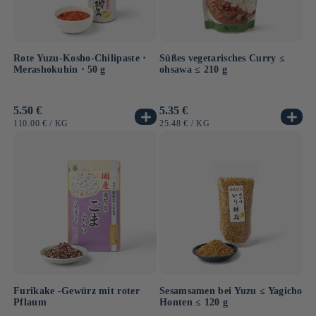
Rote Yuzu-Kosho-Chilipaste ⋅
Süßes vegetarisches Curry ≤
Merashokuhin ⋅ 50 g
ohsawa ≤ 210 g
Normaler
5.50 €
Normaler
5.35 €
Preis
Preis
GRUNDPREIS
PRO
GRUNDPREIS
PRO
110.00 €
/
KG
25.48 €
/
KG
Furikake -Gewürz mit roter
Sesamsamen bei Yuzu ≤ Yagicho
Pflaum
Honten ≤ 120 g