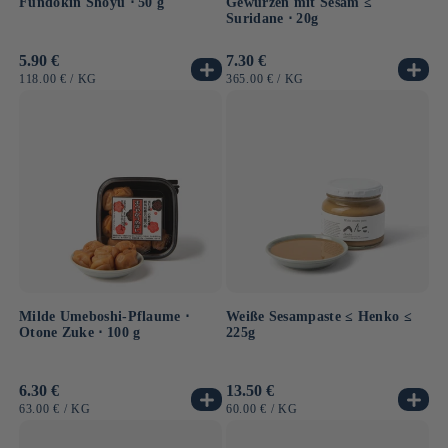
Fundokin Shoyu ⋅ 50 g
Gewürzen mit Sesam ≤
Suridane ⋅ 20g
Normaler
5.90 €
Normaler
7.30 €
Preis
Preis
GRUNDPREIS
PRO
GRUNDPREIS
PRO
118.00 €
/
KG
365.00 €
/
KG
Milde Umeboshi-Pflaume ⋅
Weiße Sesampaste ≤ Henko ≤
Otone Zuke ⋅ 100 g
225g
Normaler
6.30 €
Normaler
13.50 €
Preis
Preis
GRUNDPREIS
PRO
GRUNDPREIS
PRO
63.00 €
/
KG
60.00 €
/
KG