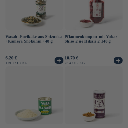
Wasabi-Furikake aus Shizuoka
Pflaumenkompott mit Yukari
⋅ Kameya Shokuhin ⋅ 48 g
Shiso ≤ ue Hikari ≤ 140 g
Normaler
6.20 €
Normaler
10.70 €
Preis
Preis
GRUNDPREIS
PRO
GRUNDPREIS
PRO
129.17 €
/
KG
76.43 €
/
KG