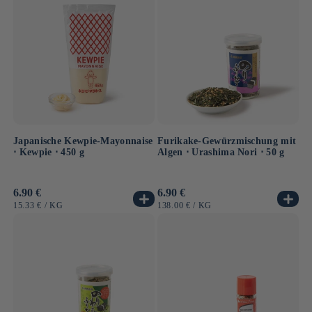
Japanische Kewpie-Mayonnaise
Furikake-Gewürzmischung mit
⋅ Kewpie ⋅ 450 g
Algen ⋅ Urashima Nori ⋅ 50 g
Normaler
6.90 €
Normaler
6.90 €
Preis
Preis
GRUNDPREIS
PRO
GRUNDPREIS
PRO
15.33 €
/
KG
138.00 €
/
KG