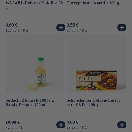
WASABI -Pulver ≤ S & B ≤ 30
Currypulver ⋅ Amari ⋅ 100 g
g
Normaler
4.60 €
Normaler
9.55 €
Preis
Preis
GRUNDPREIS
PRO
GRUNDPREIS
PRO
153.33 €
/
KG
95.50 €
/
KG
Sudachi Zitrusaft 100% ≤
Sehr scharfes Golden-Curry,
Bando Farm ≤ 150 ml
rot ⋅ S&B ⋅ 198 g
Normaler
10.90 €
Normaler
4.60 €
Preis
Preis
GRUNDPREIS
PRO
GRUNDPREIS
PRO
72.67 €
/
L
23.23 €
/
KG