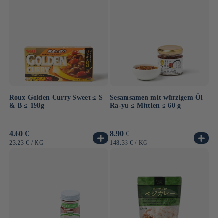
Roux Golden Curry Sweet ≤ S
Sesamsamen mit würzigem Öl
& B ≤ 198g
Ra-yu ≤ Mittlen ≤ 60 g
Normaler
4.60 €
Normaler
8.90 €
Preis
Preis
GRUNDPREIS
PRO
GRUNDPREIS
PRO
23.23 €
/
KG
148.33 €
/
KG