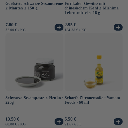
Geröstete schwarze Sesamcreme
Furikake -Gewürz mit
≤ Manten ≤ 150 g
chinesischem Kohl ≤ Mishima
Lebensmittel ≤ 16 g
Normaler
7.80 €
Normaler
2.95 €
Preis
Preis
GRUNDPREIS
PRO
GRUNDPREIS
PRO
52.00 €
/
KG
184.38 €
/
KG
Schwarze Sesampaste ≤ Henko ⋅
Scharfe Zitronensoße ⋅ Yamato
225g
Foods ⋅ 60 ml
Normaler
13.50 €
Normaler
5.50 €
Preis
Preis
GRUNDPREIS
PRO
GRUNDPREIS
PRO
60.00 €
/
KG
91.67 €
/
L