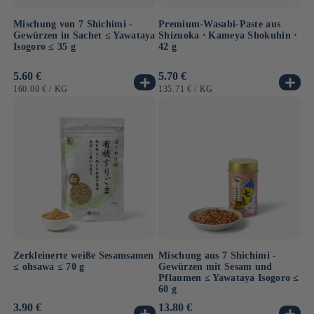
Mischung von 7 Shichimi -
Premium-Wasabi-Paste aus
Gewürzen in Sachet ≤ Yawataya
Shizuoka ⋅ Kameya Shokuhin ⋅
Isogoro ≤ 35 g
42 g
Normaler
5.60 €
Normaler
5.70 €
Preis
Preis
GRUNDPREIS
PRO
GRUNDPREIS
PRO
160.00 €
/
KG
135.71 €
/
KG
Zerkleinerte weiße Sesamsamen
Mischung aus 7 Shichimi -
≤ ohsawa ≤ 70 g
Gewürzen mit Sesam und
Pflaumen ≤ Yawataya Isogoro ≤
60 g
Normaler
3.90 €
Normaler
13.80 €