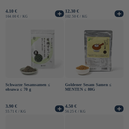
Normaler
4.10 €
Normaler
12.30 €
Preis
Preis
GRUNDPREIS
PRO
GRUNDPREIS
PRO
164.00 €
/
KG
102.50 €
/
KG
Schwarze Sesamsamen ≤
Goldener Sesam Samen ≤
ohsawa ≤ 70 g
MENTEN ≤ 80G
Normaler
3.90 €
Normaler
4.50 €
Preis
Preis
GRUNDPREIS
PRO
GRUNDPREIS
PRO
55.71 €
/
KG
56.25 €
/
KG