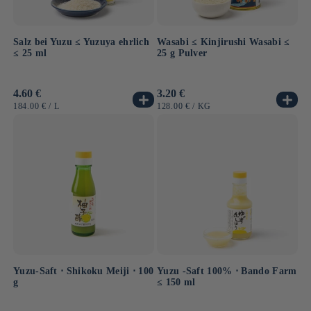
Salz bei Yuzu ≤ Yuzuya ehrlich
Wasabi ≤ Kinjirushi Wasabi ≤
≤ 25 ml
25 g Pulver
Normaler
4.60 €
Normaler
3.20 €
Preis
Preis
GRUNDPREIS
PRO
GRUNDPREIS
PRO
184.00 €
/
L
128.00 €
/
KG
Yuzu-Saft ⋅ Shikoku Meiji ⋅ 100
Yuzu -Saft 100% ⋅ Bando Farm
g
≤ 150 ml