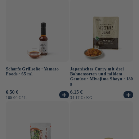
Scharfe Grillsoße ⋅ Yamato
Japanisches Curry mit drei
Foods ⋅ 65 ml
Bohnensorten und mildem
Gemüse ⋅ Miyajima Shoyu ⋅ 180
g
Normaler
6.50 €
Normaler
6.15 €
Preis
Preis
GRUNDPREIS
PRO
GRUNDPREIS
PRO
100.00 €
/
L
34.17 €
/
KG