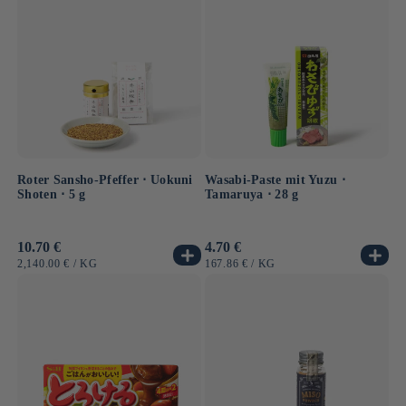
Roter Sansho-Pfeffer ⋅ Uokuni
Wasabi-Paste mit Yuzu ⋅
Shoten ⋅ 5 g
Tamaruya ⋅ 28 g
Normaler
10.70 €
Normaler
4.70 €
Preis
Preis
GRUNDPREIS
PRO
GRUNDPREIS
PRO
2,140.00 €
/
KG
167.86 €
/
KG