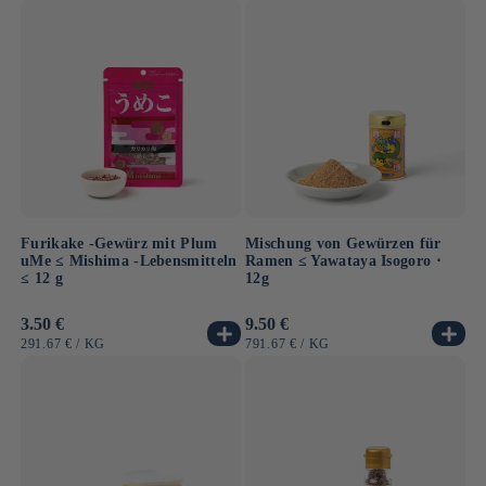
Furikake -Gewürz mit Plum
Mischung von Gewürzen für
uMe ≤ Mishima -Lebensmitteln
Ramen ≤ Yawataya Isogoro ⋅
≤ 12 g
12g
Normaler
3.50 €
Normaler
9.50 €
Preis
Preis
GRUNDPREIS
PRO
GRUNDPREIS
PRO
291.67 €
/
KG
791.67 €
/
KG