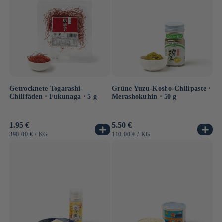
Getrocknete Togarashi-
Grüne Yuzu-Kosho-Chilipaste ⋅
Chilifäden ⋅ Fukunaga ⋅ 5 g
Merashokuhin ⋅ 50 g
Normaler
1.95 €
Normaler
5.50 €
Preis
Preis
GRUNDPREIS
PRO
GRUNDPREIS
PRO
390.00 €
/
KG
110.00 €
/
KG