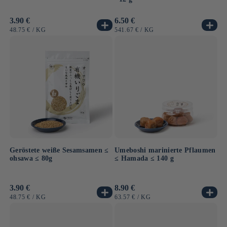
Normaler
3.90 €
Normaler
6.50 €
Preis
Preis
GRUNDPREIS
PRO
GRUNDPREIS
PRO
48.75 €
/
KG
541.67 €
/
KG
Geröstete weiße Sesamsamen ≤
Umeboshi marinierte Pflaumen
ohsawa ≤ 80g
≤ Hamada ≤ 140 g
Normaler
3.90 €
Normaler
8.90 €
Preis
Preis
GRUNDPREIS
PRO
GRUNDPREIS
PRO
48.75 €
/
KG
63.57 €
/
KG