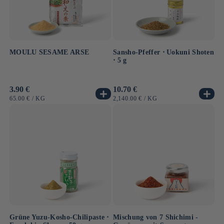
MOULU SESAME ARSE
Sansho-Pfeffer ⋅ Uokuni Shoten
⋅ 5 g
Normaler
3.90 €
Normaler
10.70 €
Preis
Preis
GRUNDPREIS
PRO
GRUNDPREIS
PRO
65.00 €
/
KG
2,140.00 €
/
KG
Grüne Yuzu-Kosho-Chilipaste ⋅
Mischung von 7 Shichimi -