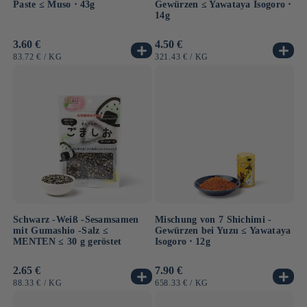
Paste ≤ Muso ⋅ 43g
Gewürzen ≤ Yawataya Isogoro ⋅
14g
Normaler
3.60 €
Normaler
4.50 €
Preis
Preis
GRUNDPREIS
PRO
GRUNDPREIS
PRO
83.72 €
/
KG
321.43 €
/
KG
Schwarz -Weiß -Sesamsamen
Mischung von 7 Shichimi -
mit Gumashio -Salz ≤
Gewürzen bei Yuzu ≤ Yawataya
MENTEN ≤ 30 g geröstet
Isogoro ⋅ 12g
Normaler
2.65 €
Normaler
7.90 €
Preis
Preis
GRUNDPREIS
PRO
GRUNDPREIS
PRO
88.33 €
/
KG
658.33 €
/
KG