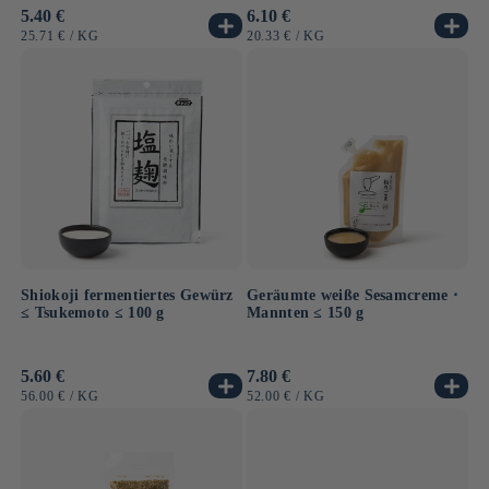
Normaler
5.40 €
Normaler
6.10 €
Preis
Preis
GRUNDPREIS
PRO
GRUNDPREIS
PRO
25.71 €
/
KG
20.33 €
/
KG
Shiokoji fermentiertes Gewürz
Geräumte weiße Sesamcreme ⋅
≤ Tsukemoto ≤ 100 g
Mannten ≤ 150 g
Normaler
5.60 €
Normaler
7.80 €
Preis
Preis
GRUNDPREIS
PRO
GRUNDPREIS
PRO
56.00 €
/
KG
52.00 €
/
KG