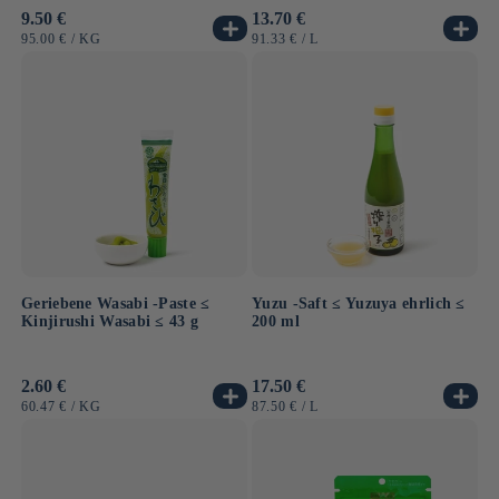
Normaler
9.50 €
Normaler
13.70 €
Preis
Preis
GRUNDPREIS
PRO
GRUNDPREIS
PRO
95.00 €
/
KG
91.33 €
/
L
Geriebene Wasabi -Paste ≤
Yuzu -Saft ≤ Yuzuya ehrlich ≤
Kinjirushi Wasabi ≤ 43 g
200 ml
Normaler
2.60 €
Normaler
17.50 €
Preis
Preis
GRUNDPREIS
PRO
GRUNDPREIS
PRO
60.47 €
/
KG
87.50 €
/
L