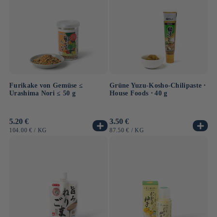
Furikake von Gemüse ≤
Grüne Yuzu-Kosho-Chilipaste ⋅
Urashima Nori ≤ 50 g
House Foods ⋅ 40 g
Normaler
5.20 €
Normaler
3.50 €
Preis
Preis
GRUNDPREIS
PRO
GRUNDPREIS
PRO
104.00 €
/
KG
87.50 €
/
KG