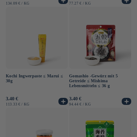
Preis
Preis
GRUNDPREIS
PRO
GRUNDPREIS
PRO
134.09 €
/
KG
77.27 €
/
KG
Kochi Ingwerpaste ≤ Marui ≤
Gomashio -Gewürz mit 5
30g
Getreide ≤ Mishima
Lebensmitteln ≤ 36 g
Normaler
3.40 €
Normaler
3.40 €
Preis
Preis
GRUNDPREIS
PRO
GRUNDPREIS
PRO
113.33 €
/
KG
94.44 €
/
KG