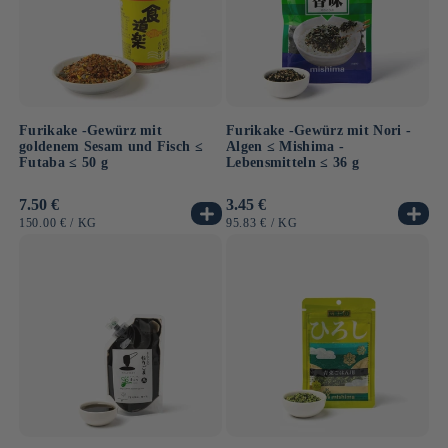
Furikake -Gewürz mit
Furikake -Gewürz mit Nori -
goldenem Sesam und Fisch ≤
Algen ≤ Mishima -
Futaba ≤ 50 g
Lebensmitteln ≤ 36 g
Normaler
7.50 €
Normaler
3.45 €
Preis
Preis
GRUNDPREIS
PRO
GRUNDPREIS
PRO
150.00 €
/
KG
95.83 €
/
KG