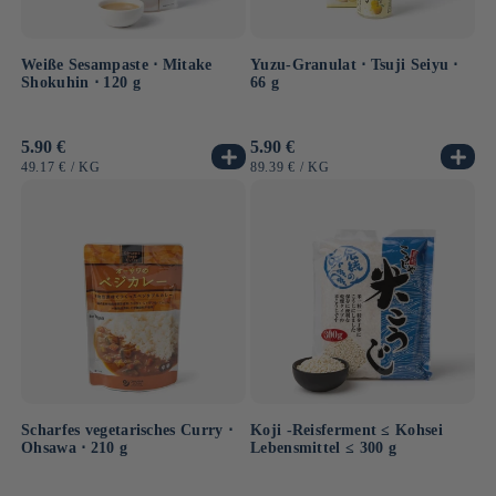
Weiße Sesampaste ⋅ Mitake
Yuzu-Granulat ⋅ Tsuji Seiyu ⋅
Shokuhin ⋅ 120 g
66 g
Normaler
5.90 €
Normaler
5.90 €
Preis
Preis
GRUNDPREIS
PRO
GRUNDPREIS
PRO
49.17 €
/
KG
89.39 €
/
KG
Scharfes vegetarisches Curry ⋅
Koji -Reisferment ≤ Kohsei
Ohsawa ⋅ 210 g
Lebensmittel ≤ 300 g