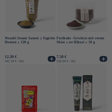
Wasabi Sesam Samen ≤ Yagicho
Furikake -Gewürze mit rotem
Honten ≤ 120 g
Shiso ≤ ue Hikari ≤ 50 g
Normaler
12.30 €
Normaler
7.50 €
Preis
Preis
GRUNDPREIS
PRO
GRUNDPREIS
PRO
102.50 €
/
KG
150.00 €
/
KG