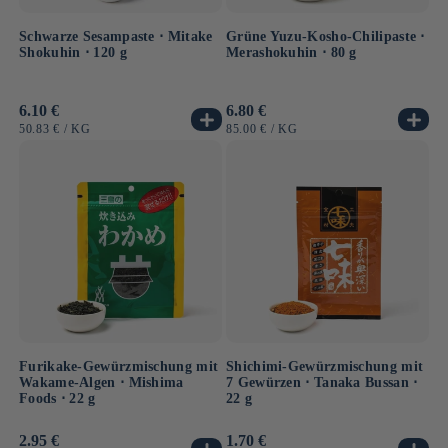
Schwarze Sesampaste ⋅ Mitake
Grüne Yuzu-Kosho-Chilipaste ⋅
Shokuhin ⋅ 120 g
Merashokuhin ⋅ 80 g
Normaler
6.10 €
Normaler
6.80 €
Preis
Preis
GRUNDPREIS
PRO
GRUNDPREIS
PRO
50.83 €
/
KG
85.00 €
/
KG
Furikake-Gewürzmischung mit
Shichimi-Gewürzmischung mit
Wakame-Algen ⋅ Mishima
7 Gewürzen ⋅ Tanaka Bussan ⋅
Foods ⋅ 22 g
22 g
Normaler
2.95 €
Normaler
1.70 €