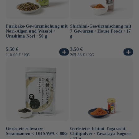
Furikake-Gewürzmischung mit
Shichimi-Gewürzmischung mit
Nori-Algen und Wasabi ⋅
7 Gewürzen ⋅ House Foods ⋅ 17
Urashima Nori ⋅ 50 g
g
Normaler
5.50 €
Normaler
3.50 €
Preis
Preis
GRUNDPREIS
PRO
GRUNDPREIS
PRO
110.00 €
/
KG
205.88 €
/
KG
Geröstete schwarze
Geröstetes Ichimi-Togarashi-
Sesamsamen ≤ OHSAWA ≤ 80G
Chilipulver ⋅ Yawataya Isogoro
⋅ 12 g