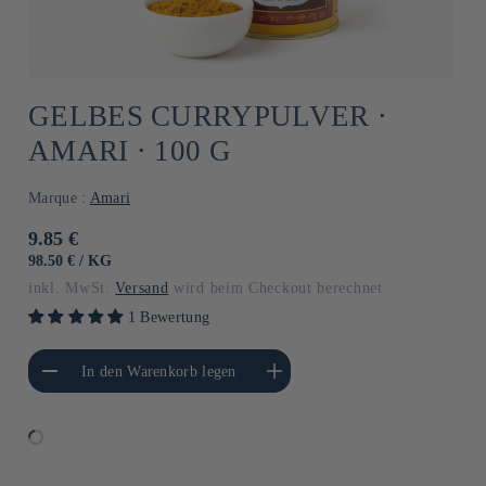
GELBES CURRYPULVER ⋅
AMARI ⋅ 100 G
Marque :
Amari
Normaler
9.85 €
Preis
GRUNDPREIS
PRO
98.50 €
/
KG
inkl. MwSt.
Versand
wird beim Checkout berechnet
1 Bewertung
gere die Menge für
Erhöhe die Menge für Default
In den Warenkorb legen
Default Title
Title