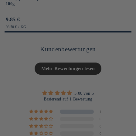
100g
Prix
9.85 €
habituel
PRIX
PAR
98.50 €
/
KG
UNITAIRE
Kundenbewertungen
Mehr Bewertungen lesen
5.00 von 5
Basierend auf 1 Bewertung
1
0
0
0