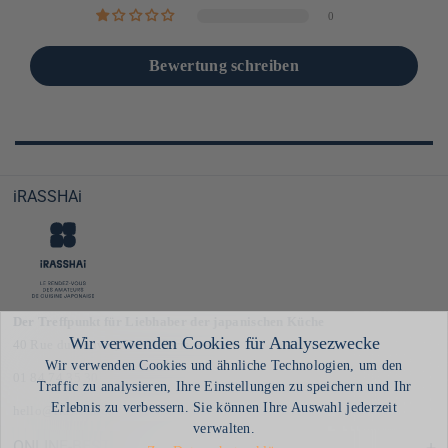
0
Bewertung schreiben
iRASSHAi
Der Treffpunkt für Liebhaber der japanischen Küche
40 Rue du Louvre, 75001 Paris
01 84 74 35 30
hello@irasshai.co
ONLINE-BESTELLUNG