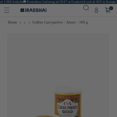
 1.000 Artikeln
🚚
Kostenlose Lieferung ab 50 €* in Frankreich und ab 90 € in Europa
🍙 
0
Home
Gelbes Currypulver ⋅ Amari ⋅ 100 g