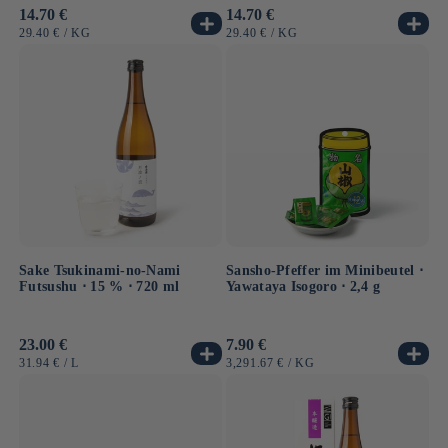
Normaler
14.70 €
Normaler
14.70 €
Preis
Preis
GRUNDPREIS
PRO
GRUNDPREIS
PRO
29.40 €
/
KG
29.40 €
/
KG
Sake Tsukinami-no-Nami
Sansho-Pfeffer im Minibeutel ⋅
Futsushu ⋅ 15 % ⋅ 720 ml
Yawataya Isogoro ⋅ 2,4 g
Normaler
23.00 €
Normaler
7.90 €
Preis
Preis
GRUNDPREIS
PRO
GRUNDPREIS
PRO
31.94 €
/
L
3,291.67 €
/
KG