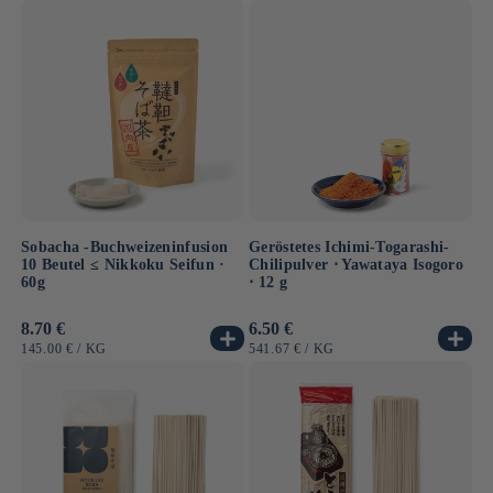
Sobacha -Buchweizeninfusion
Geröstetes Ichimi-Togarashi-
10 Beutel ≤ Nikkoku Seifun ·
Chilipulver ⋅ Yawataya Isogoro
60g
⋅ 12 g
Normaler
8.70 €
Normaler
6.50 €
Preis
Preis
GRUNDPREIS
PRO
GRUNDPREIS
PRO
145.00 €
/
KG
541.67 €
/
KG