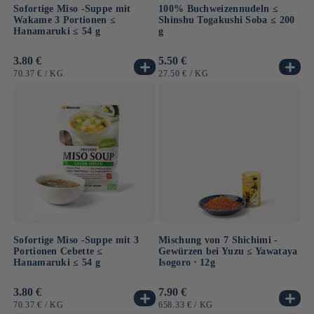
Sofortige Miso -Suppe mit
100% Buchweizennudeln ≤
Wakame 3 Portionen ≤
Shinshu Togakushi Soba ≤ 200
Hanamaruki ≤ 54 g
g
Normaler
3.80 €
Normaler
5.50 €
Preis
Preis
GRUNDPREIS
PRO
GRUNDPREIS
PRO
70.37 €
/
KG
27.50 €
/
KG
Sofortige Miso -Suppe mit 3
Mischung von 7 Shichimi -
Portionen Cebette ≤
Gewürzen bei Yuzu ≤ Yawataya
Hanamaruki ≤ 54 g
Isogoro ⋅ 12g
Normaler
3.80 €
Normaler
7.90 €
Preis
Preis
GRUNDPREIS
PRO
GRUNDPREIS
PRO
70.37 €
/
KG
658.33 €
/
KG