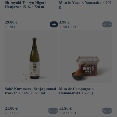
Shiroyuki Tenryu Nigori
Miso in Yuzu ≤ Yamataka ≤ 100
Honjozo ⋅ 15 % ⋅ 720 ml
g
Normaler
29.00 €
Normaler
3.90 €
épuisé
Preis
Preis
GRUNDPREIS
PRO
GRUNDPREIS
PRO
40.28 €
/
L
39.00 €
/
KG
Saké Kuromatsu Senjo junmai
Miso de Campagne ≤
trocken ≤ 16% ≤ 720 ml
Hanamaruki ≤ 750 g
Normaler
21.00 €
Normaler
11.90 €
épuisé
épuisé
Preis
Preis
GRUNDPREIS
PRO
GRUNDPREIS
PRO
29.17 €
/
L
15.87 €
/
KG