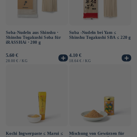
Soba-Nudeln aus Shinshu ⋅
Suba -Nudeln bei Yam ≤
Shinshu Togakushi Soba für
Shinshu Togakushi SBA ≤ 220 g
iRASSHAi ⋅ 200 g
Normaler
5.60 €
Normaler
4.10 €
Preis
Preis
GRUNDPREIS
PRO
GRUNDPREIS
PRO
28.00 €
/
KG
18.64 €
/
KG
Kochi Ingwerpaste ≤ Marui ≤
Mischung von Gewürzen für