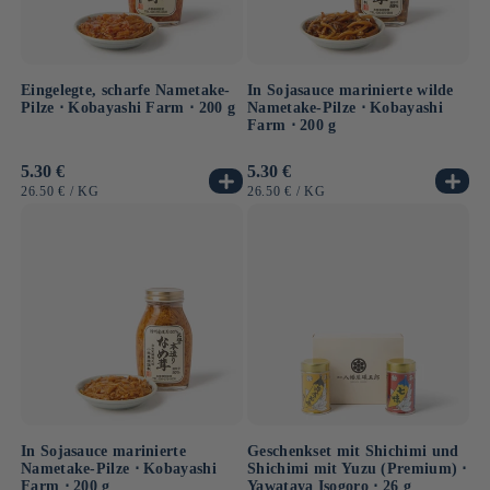
Eingelegte, scharfe Nametake-
In Sojasauce marinierte wilde
Pilze ⋅ Kobayashi Farm ⋅ 200 g
Nametake-Pilze ⋅ Kobayashi
Farm ⋅ 200 g
Normaler
5.30 €
Normaler
5.30 €
Preis
Preis
GRUNDPREIS
PRO
GRUNDPREIS
PRO
26.50 €
/
KG
26.50 €
/
KG
In Sojasauce marinierte
Geschenkset mit Shichimi und
Nametake-Pilze ⋅ Kobayashi
Shichimi mit Yuzu (Premium) ⋅
Farm ⋅ 200 g
Yawataya Isogoro ⋅ 26 g