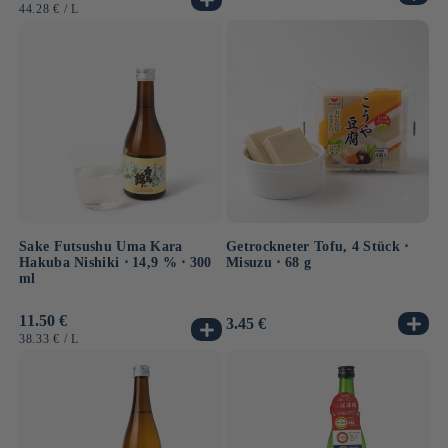
Preis
Preis
GRUNDPREIS
PRO
44.28 €
/
L
Sake Futsushu Uma Kara
Getrockneter Tofu, 4 Stück ⋅
Hakuba Nishiki ⋅ 14,9 % ⋅ 300
Misuzu ⋅ 68 g
ml
Normaler
11.50 €
Normaler
3.45 €
Preis
Preis
GRUNDPREIS
PRO
38.33 €
/
L