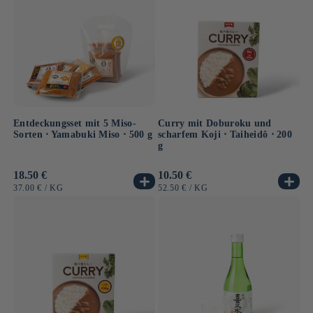
Entdeckungsset mit 5 Miso-
Curry mit Doburoku und
Sorten ⋅ Yamabuki Miso ⋅ 500 g
scharfem Koji ⋅ Taiheidô ⋅ 200
g
Normaler
18.50 €
Normaler
10.50 €
Preis
Preis
GRUNDPREIS
PRO
GRUNDPREIS
PRO
37.00 €
/
KG
52.50 €
/
KG