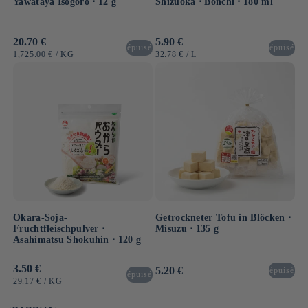
Yawataya Isogoro ⋅ 12 g
Shizuoka ⋅ Bonchi ⋅ 180 ml
Normaler
20.70 €
Normaler
5.90 €
épuisé
épuisé
Preis
Preis
GRUNDPREIS
PRO
GRUNDPREIS
PRO
1,725.00 €
/
KG
32.78 €
/
L
Okara-Soja-
Getrockneter Tofu in Blöcken ⋅
Fruchtfleischpulver ⋅
Misuzu ⋅ 135 g
Asahimatsu Shokuhin ⋅ 120 g
Normaler
3.50 €
Normaler
5.20 €
épuisé
épuisé
Preis
Preis
GRUNDPREIS
PRO
29.17 €
/
KG