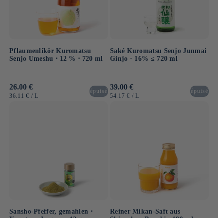
Pflaumenlikör Kuromatsu
Saké Kuromatsu Senjo Junmai
Senjo Umeshu ⋅ 12 % ⋅ 720 ml
Ginjo · 16% ≤ 720 ml
Normaler
26.00 €
Normaler
39.00 €
épuisé
épuisé
Preis
Preis
GRUNDPREIS
PRO
GRUNDPREIS
PRO
36.11 €
/
L
54.17 €
/
L
Sansho-Pfeffer, gemahlen ⋅
Reiner Mikan-Saft aus