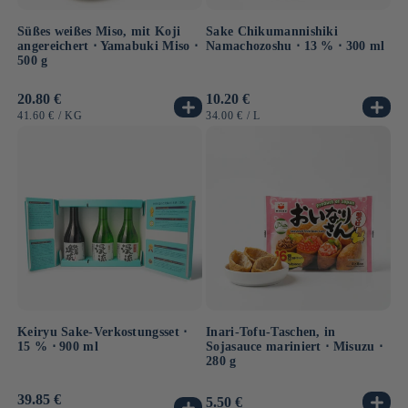
Süßes weißes Miso, mit Koji
Sake Chikumannishiki
angereichert ⋅ Yamabuki Miso ⋅
Namachozoshu ⋅ 13 % ⋅ 300 ml
500 g
Normaler
20.80 €
Normaler
10.20 €
Preis
Preis
GRUNDPREIS
PRO
GRUNDPREIS
PRO
41.60 €
/
KG
34.00 €
/
L
Keiryu Sake-Verkostungsset ⋅
Inari-Tofu-Taschen, in
15 % ⋅ 900 ml
Sojasauce mariniert ⋅ Misuzu ⋅
280 g
Normaler
39.85 €
Normaler
5.50 €