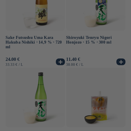
Sake Futsushu Uma Kara
Shiroyuki Tenryu Nigori
Hakuba Nishiki ⋅ 14,9 % ⋅ 720
Honjozo ⋅ 15 % ⋅ 300 ml
ml
Normaler
24.00 €
Normaler
11.40 €
Preis
Preis
GRUNDPREIS
PRO
GRUNDPREIS
PRO
33.33 €
/
L
38.00 €
/
L