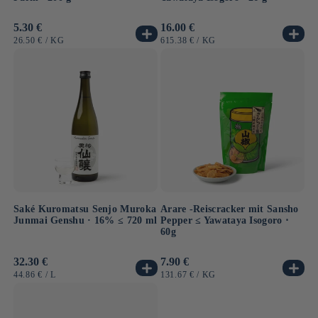
Normaler
5.30 €
Normaler
16.00 €
Preis
Preis
GRUNDPREIS
PRO
GRUNDPREIS
PRO
26.50 €
/
KG
615.38 €
/
KG
Saké Kuromatsu Senjo Muroka
Arare -Reiscracker mit Sansho
Junmai Genshu · 16% ≤ 720 ml
Pepper ≤ Yawataya Isogoro ⋅
60g
Normaler
32.30 €
Normaler
7.90 €
Preis
Preis
GRUNDPREIS
PRO
GRUNDPREIS
PRO
44.86 €
/
L
131.67 €
/
KG