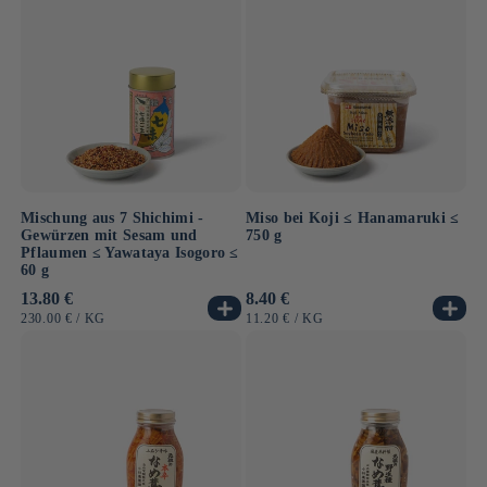
Miso bei Koji ≤ Hanamaruki ≤
Mischung aus 7 Shichimi -
750 g
Gewürzen mit Sesam und
Pflaumen ≤ Yawataya Isogoro ≤
60 g
Normaler
8.40 €
Normaler
13.80 €
Preis
Preis
GRUNDPREIS
PRO
GRUNDPREIS
PRO
11.20 €
/
KG
230.00 €
/
KG