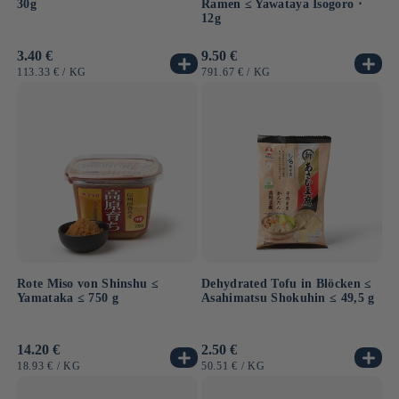
30g
Ramen ≤ Yawataya Isogoro ⋅
12g
Normaler
3.40 €
Normaler
9.50 €
Preis
Preis
GRUNDPREIS
PRO
GRUNDPREIS
PRO
113.33 €
/
KG
791.67 €
/
KG
Rote Miso von Shinshu ≤
Dehydrated Tofu in Blöcken ≤
Yamataka ≤ 750 g
Asahimatsu Shokuhin ≤ 49,5 g
Normaler
14.20 €
Normaler
2.50 €
Preis
Preis
GRUNDPREIS
PRO
GRUNDPREIS
PRO
18.93 €
/
KG
50.51 €
/
KG