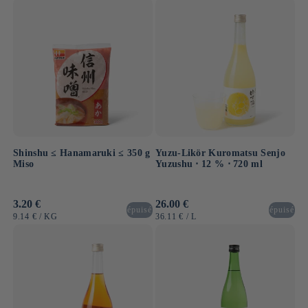
Shinshu ≤ Hanamaruki ≤ 350 g
Yuzu-Likör Kuromatsu Senjo
Miso
Yuzushu ⋅ 12 % ⋅ 720 ml
Normaler
3.20 €
Normaler
26.00 €
épuisé
épuisé
Preis
Preis
GRUNDPREIS
PRO
GRUNDPREIS
PRO
9.14 €
/
KG
36.11 €
/
L