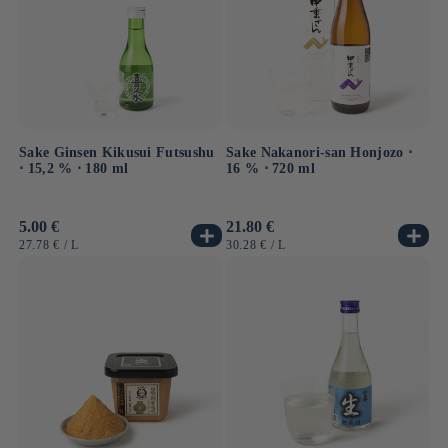
Sake Ginsen Kikusui Futsushu
Sake Nakanori-san Honjozo ⋅
⋅ 15,2 % ⋅ 180 ml
16 % ⋅ 720 ml
Normaler
5.00 €
Normaler
21.80 €
Preis
Preis
GRUNDPREIS
PRO
GRUNDPREIS
PRO
27.78 €
/
L
30.28 €
/
L