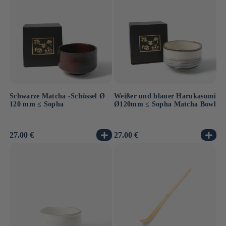
Schwarze Matcha -Schüssel Ø
Weißer und blauer Harukasumi
120 mm ≤ Sopha
Ø120mm ≤ Sopha Matcha Bowl
Normaler
27.00 €
Normaler
27.00 €
Preis
Preis