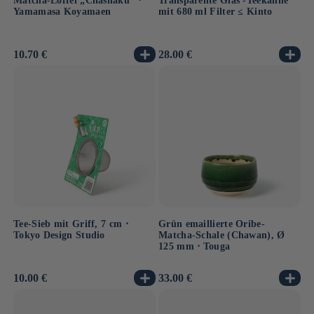
Matcha-Löffel „Chashaku“ ⋅
Transparente Glas -Teekanne
Yamamasa Koyamaen
mit 680 ml Filter ≤ Kinto
Normaler
10.70 €
Normaler
28.00 €
Preis
Preis
Tee-Sieb mit Griff, 7 cm ⋅
Grün emaillierte Oribe-
Tokyo Design Studio
Matcha-Schale (Chawan), Ø
125 mm ⋅ Touga
Normaler
10.00 €
Normaler
33.00 €
Preis
Preis