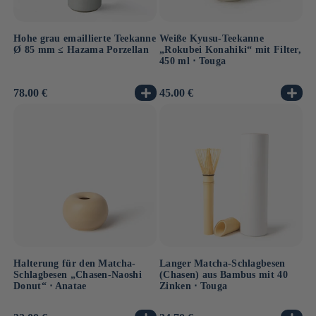
Hohe grau emaillierte Teekanne
Weiße Kyusu-Teekanne
Ø 85 mm ≤ Hazama Porzellan
„Rokubei Konahiki“ mit Filter,
450 ml ⋅ Touga
Normaler
78.00 €
Normaler
45.00 €
Preis
Preis
Halterung für den Matcha-
Langer Matcha-Schlagbesen
Schlagbesen „Chasen-Naoshi
(Chasen) aus Bambus mit 40
Donut“ ⋅ Anatae
Zinken ⋅ Touga