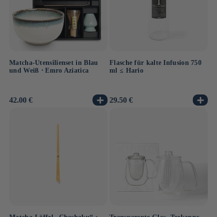
Matcha-Utensilienset in Blau
Flasche für kalte Infusion 750
und Weiß ⋅ Emro Aziatica
ml ≤ Hario
Normaler
42.00 €
Normaler
29.50 €
Preis
Preis