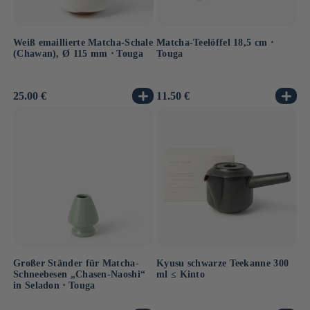
Weiß emaillierte Matcha-Schale
Matcha-Teelöffel 18,5 cm ⋅
(Chawan), Ø 115 mm ⋅ Touga
Touga
Normaler
25.00 €
Normaler
11.50 €
Preis
Preis
Großer Ständer für Matcha-
Kyusu schwarze Teekanne 300
Schneebesen „Chasen-Naoshi“
ml ≤ Kinto
in Seladon ⋅ Touga