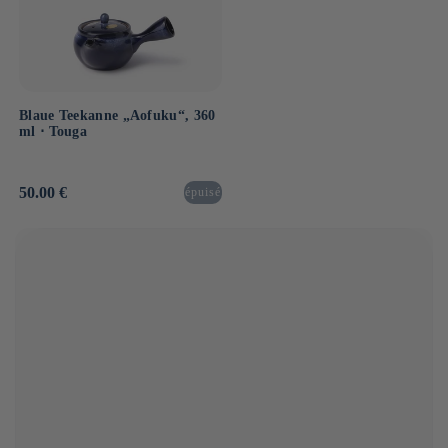
Blaue Teekanne „Aofuku“, 360
ml ⋅ Touga
Normaler
50.00 €
épuisé
Preis