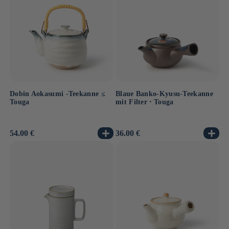
Dobin Aokasumi -Teekanne ≤
Blaue Banko-Kyusu-Teekanne
Touga
mit Filter ⋅ Touga
Normaler
54.00 €
Normaler
36.00 €
Preis
Preis