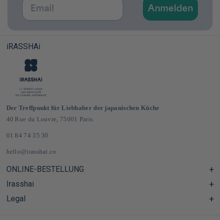
Email
Anmelden
iRASSHAi
Der Treffpunkt für Liebhaber der japanischen Küche
40 Rue du Louvre, 75001 Paris
01 84 74 35 30
hello@irasshai.co
ONLINE-BESTELLUNG
Irasshai
Hilfezentrum & FAQ
Lieferung und Versandkosten in Frankreich und Europa
Legal
Öffnungszeiten in der Rue du Louvre 40, Paris
Japanischer Online-Lebensmittelladen
Das iRASSHAi-Konzept
CGV