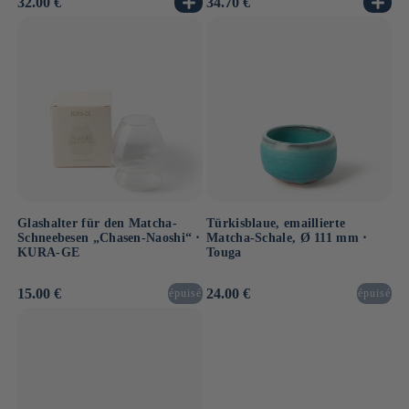
Normaler
32.00 €
Normaler
34.70 €
Preis
Preis
Glashalter für den Matcha-
Türkisblaue, emaillierte
Schneebesen „Chasen-Naoshi“ ⋅
Matcha-Schale, Ø 111 mm ⋅
KURA-GE
Touga
Normaler
15.00 €
Normaler
24.00 €
épuisé
épuisé
Preis
Preis