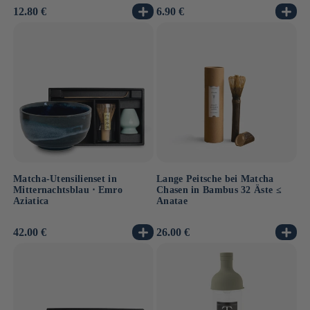
Normaler
12.80 €
Normaler
6.90 €
Preis
Preis
Matcha-Utensilienset in
Lange Peitsche bei Matcha
Mitternachtsblau ⋅ Emro
Chasen in Bambus 32 Äste ≤
Aziatica
Anatae
Normaler
42.00 €
Normaler
26.00 €
Preis
Preis