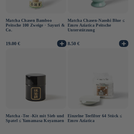
Matcha Chasen Bamboo
Matcha Chasen-Naoshi Blue ≤
Peitsche 100 Zweige · Sayuri &
Emro Aziatica Peitsche
Co.
Unterstützung
Normaler
19.00 €
Normaler
8.50 €
Preis
Preis
Matcha -Tee -Kit mit Sieb und
Einzelne Teefilter 64 Stück ≤
Spatel ≤ Yamamasa Koyamaen
Emro Aziatica