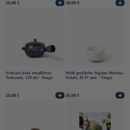
Normaler
16.00 €
Normaler
50.00 €
Preis
Preis
Schwarz-blau emaillierte
Weiß geriffelte Sogime-Matcha-
Teekanne, 320 ml ⋅ Touga
Schale, Ø 97 mm ⋅ Touga
Normaler
29.00 €
Normaler
26.00 €
Preis
Preis