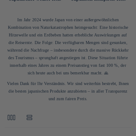
Entdecken Sie unsere Auswahl an weißen,
vollständigen, schwarzen, roten und klebrigen Reis für
Im Jahr 2024 wurde Japan von einer außergewöhnlichen
Ihre süßen und salzigen Zubereitungen.
Kombination von Naturkatastrophen heimgesucht: Eine historische
Hitzewelle und ein Erdbeben hatten erhebliche Auswirkungen auf
die Reisernte. Die Folge: Die verfügbaren Mengen sind gesunken,
während die Nachfrage – insbesondere durch die massive Rückkehr
des Tourismus – sprunghaft angestiegen ist. Diese Situation führte
innerhalb eines Jahres zu einem Preisanstieg von fast 100 %, der
sich heute auch bei uns bemerkbar macht. 🙏
Vielen Dank für Ihr Verständnis. Wir sind weiterhin bestrebt, Ihnen
die besten japanischen Produkte anzubieten – in aller Transparenz
und zum fairen Preis.