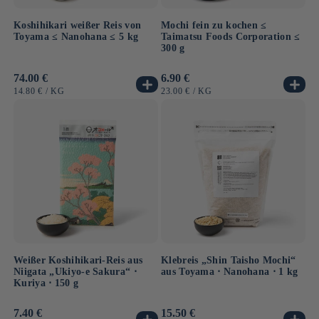
Koshihikari weißer Reis von
Mochi fein zu kochen ≤
Toyama ≤ Nanohana ≤ 5 kg
Taimatsu Foods Corporation ≤
300 g
Normaler
74.00 €
Normaler
6.90 €
Preis
Preis
GRUNDPREIS
PRO
GRUNDPREIS
PRO
14.80 €
/
KG
23.00 €
/
KG
Weißer Koshihikari-Reis aus
Klebreis „Shin Taisho Mochi“
Niigata „Ukiyo-e Sakura“ ⋅
aus Toyama ⋅ Nanohana ⋅ 1 kg
Kuriya ⋅ 150 g
Normaler
7.40 €
Normaler
15.50 €