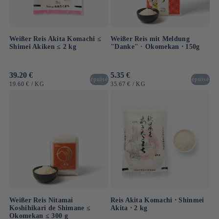
Weißer Reis Akita Komachi ≤
Weißer Reis mit Meldung
Shimei Akiken ≤ 2 kg
"Danke" · Okomekan ⋅ 150g
Normaler
39.20 €
Normaler
5.35 €
épuisé
épuisé
Preis
Preis
GRUNDPREIS
PRO
GRUNDPREIS
PRO
19.60 €
/
KG
35.67 €
/
KG
Weißer Reis Nitamai
Reis Akita Komachi ⋅ Shinmei
Koshihikari de Shimane ≤
Akita ⋅ 2 kg
Okomekan ≤ 300 g