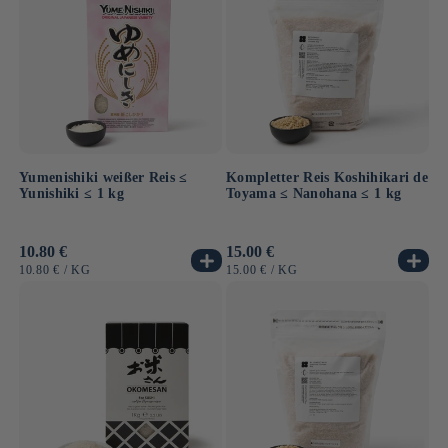
Yumenishiki weißer Reis ≤
Kompletter Reis Koshihikari de
Yunishiki ≤ 1 kg
Toyama ≤ Nanohana ≤ 1 kg
Normaler
10.80 €
Normaler
15.00 €
Preis
Preis
GRUNDPREIS
PRO
GRUNDPREIS
PRO
10.80 €
/
KG
15.00 €
/
KG