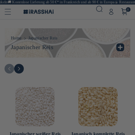

Kostenlose Lieferung ab 50 €* in Frankreich und ab 90 € in Europa
🍙 Restaurants, Gesc
0
Home
Japanischer Reis
K
Japanischer Reis
a
Auf Japanisch bedeutet Reis "Mahlzeit" (Gohan), ein
t
Beweis für seinen zentralen Platz in der japanischen
e
Küche! Es ist auch keine Frage, ob es sich seit der
g
Vorgeschichte als "Nihonmai" (日本 日本 日本 日本 日
o
本 日本 日本 日本 日本 日本 日本 日本 日本 日本 日
r
本 日本 日本 日本 日本 日本 日本 日本 日本 日本 日
i
本 日本 日本 日本 日本) bezeichnet und seit der
e
Vorgeschichte ein heiliges und angesehenes Produkt ist.
:
Es ist keine Frage, ob es in Japan ein Getreide in seiner
Schüssel verlassen hat! Wie Brot bei uns begleitet Reis
alle Mahlzeiten des Tages und kann natürlich oder mit
marinierten Gewürzen und Gemüse verziert werden.
Japanischer weißer Reis
Japanisch komplette Reis