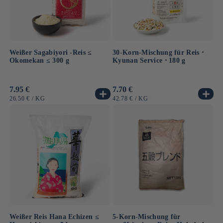
Weißer Sagabiyori -Reis ≤
30-Korn-Mischung für Reis ⋅
Okomekan ≤ 300 g
Kyunan Service ⋅ 180 g
Normaler
7.95 €
Normaler
7.70 €
Preis
Preis
GRUNDPREIS
PRO
GRUNDPREIS
PRO
26.50 €
/
KG
42.78 €
/
KG
Weißer Reis Hana Echizen ≤
5-Korn-Mischung für