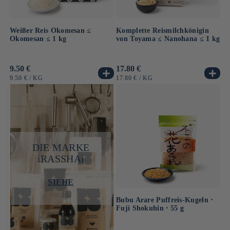
Weißer Reis Okomesan ≤
Komplette Reismilchkönigin
Okomesan ≤ 1 kg
von Toyama ≤ Nanohana ≤ 1 kg
Normaler
9.50 €
Normaler
17.80 €
Preis
Preis
GRUNDPREIS
PRO
GRUNDPREIS
PRO
9.50 €
/
KG
17.80 €
/
KG
DIE MARKE
iRASSHAi
SIEHE
Bubu Arare Puffreis-Kugeln ⋅
Fuji Shokuhin ⋅ 55 g