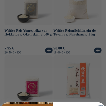
Weißer Reis Yumepirika von
Weißer Reismilchkönigin de
Hokkaido ≤ Okomekan ≤ 300 g
Toyama ≤ Nanohana ≤ 5 kg
Normaler
7.95 €
Normaler
90.00 €
Preis
Preis
GRUNDPREIS
PRO
GRUNDPREIS
PRO
26.50 €
/
KG
18.00 €
/
KG