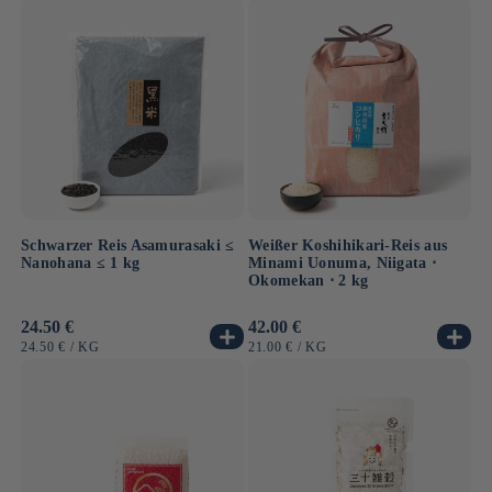
Schwarzer Reis Asamurasaki ≤
Weißer Koshihikari-Reis aus
Nanohana ≤ 1 kg
Minami Uonuma, Niigata ⋅
Okomekan ⋅ 2 kg
Normaler
24.50 €
Normaler
42.00 €
Preis
Preis
GRUNDPREIS
PRO
GRUNDPREIS
PRO
24.50 €
/
KG
21.00 €
/
KG