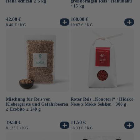
Hana échizen ≤ 5 kg
großkörnigen Reis ⋅ Hakubaku
⋅ 15 kg
Normaler
42.00 €
Normaler
160.00 €
Preis
Preis
GRUNDPREIS
PRO
GRUNDPREIS
PRO
8.40 €
/
KG
10.67 €
/
KG
Mischung für Reis von
Roter Reis „Konotori“ ⋅ Hideko
Klebergerste und Gefahrbeeren
Nose x Moko Sekken ⋅ 300 g
≤ Ecobito ≤ 240 g
Normaler
19.50 €
Normaler
11.50 €
Preis
Preis
GRUNDPREIS
PRO
GRUNDPREIS
PRO
81.25 €
/
KG
38.33 €
/
KG