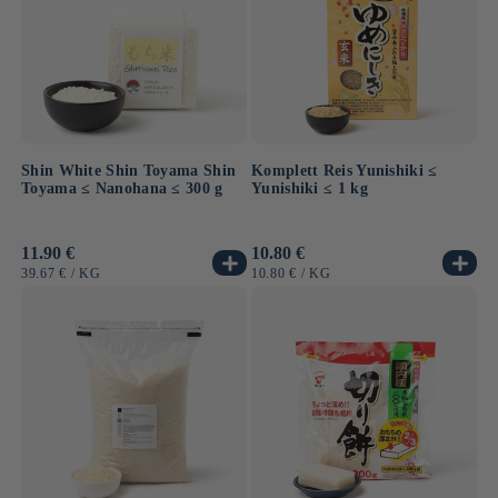
Shin White Shin Toyama Shin
Komplett Reis Yunishiki ≤
Toyama ≤ Nanohana ≤ 300 g
Yunishiki ≤ 1 kg
Normaler
11.90 €
Normaler
10.80 €
Preis
Preis
GRUNDPREIS
PRO
GRUNDPREIS
PRO
39.67 €
/
KG
10.80 €
/
KG