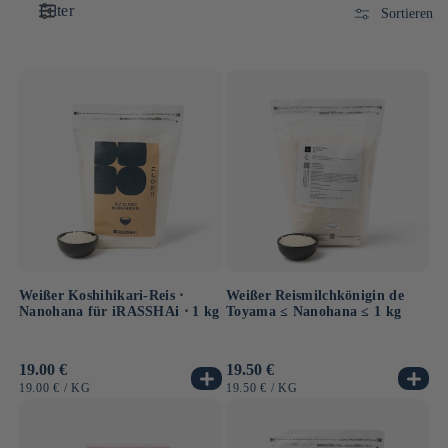
Filter
Sortieren
Weißer Koshihikari-Reis ⋅
Weißer Reismilchkönigin de
Nanohana für iRASSHAi ⋅ 1 kg
Toyama ≤ Nanohana ≤ 1 kg
Normaler
19.00 €
Normaler
19.50 €
Preis
Preis
GRUNDPREIS
PRO
GRUNDPREIS
PRO
19.00 €
/
KG
19.50 €
/
KG