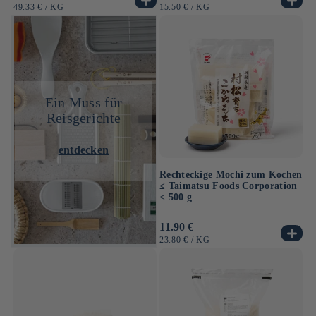
Preis
Preis
GRUNDPREIS
PRO
GRUNDPREIS
PRO
49.33 €
/
KG
15.50 €
/
KG
Ein Muss für
Reisgerichte
entdecken
Rechteckige Mochi zum Kochen
≤ Taimatsu Foods Corporation
≤ 500 g
Normaler
11.90 €
Preis
GRUNDPREIS
PRO
23.80 €
/
KG