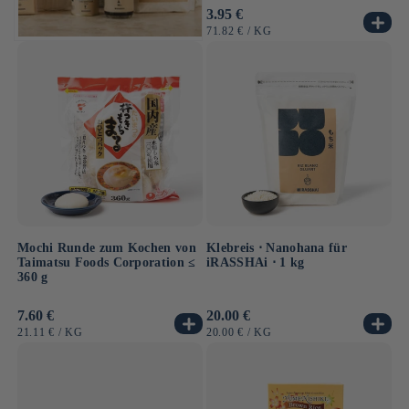
Normaler
3.95 €
Preis
GRUNDPREIS
PRO
71.82 €
/
KG
Mochi Runde zum Kochen von
Klebreis ⋅ Nanohana für
Taimatsu Foods Corporation ≤
iRASSHAi ⋅ 1 kg
360 g
Normaler
7.60 €
Normaler
20.00 €
Preis
Preis
GRUNDPREIS
PRO
GRUNDPREIS
PRO
21.11 €
/
KG
20.00 €
/
KG