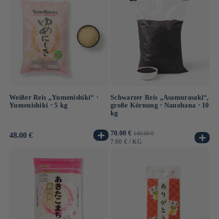
Weißer Reis „Yumenishiki“ ⋅
Schwarzer Reis „Asamurasaki“,
Yumenishiki ⋅ 5 kg
große Körnung ⋅ Nanohana ⋅ 10
kg
Verkaufspreis
70.00 €
Normaler
140.00 €
Normaler
48.00 €
Preis
GRUNDPREIS
PRO
7.00 €
/
KG
Preis