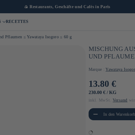
🍙 Restaurants, Geschäfte und Cafés in Paris
S
RECETTES
nd Pflaumen ≤ Yawataya Isogoro ≤ 60 g
MISCHUNG AUS
UND PFLAUMEN
Marque :
Yawataya Isogo
Normaler
13.80 €
Preis
GRUNDPREIS
PRO
230.00 €
/
KG
inkl. MwSt.
Versand
wir
Verringere die Menge für
Erhöh
In den Warenkorb
Default Title