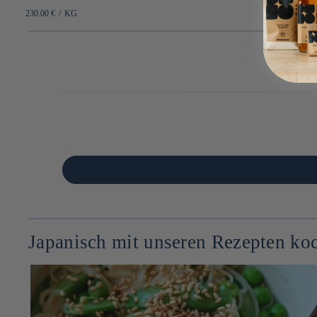
habituel
PRIX
PAR
230.00 €
/
KG
UNITAIRE
Japanisch mit unseren Rezepten ko