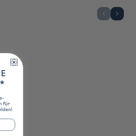
IE
*
e-
h für
lden!