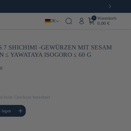
0
Warenkorb
DE
0.00 €
 7 SHICHIMI -GEWÜRZEN MIT SESAM
 ≤ YAWATAYA ISOGORO ≤ 60 G
ro
d beim Checkout berechnet
e die Menge für Default
 legen
Title