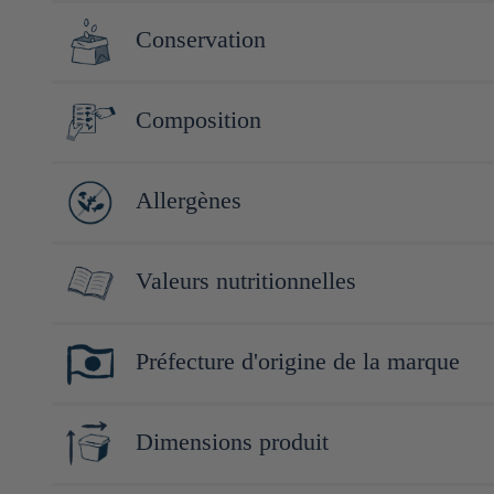
Fondée en 1736 Yawataya Isogoro est un fabriquant historique de
Conservation
Conserver à l'abri de la lumière, de la chaleur et de l'humidité.
Composition
Sésame assaisonné (sésame blanc, sucre, mélange shichimi de 7 é
Allergènes
oligosaccharides) (Japon), prune séchée (prune saumurée, vinai
soja, sésame, blé, poisson
Valeurs nutritionnelles
Pour 100g :
Préfecture d'origine de la marque
Énergie : 301kcal/1259kj
Protéines : 10.6g
Nagano
Lipides : 23.5g
Dimensions produit
Dont acides gras saturés : g
Glucides : 15.5g