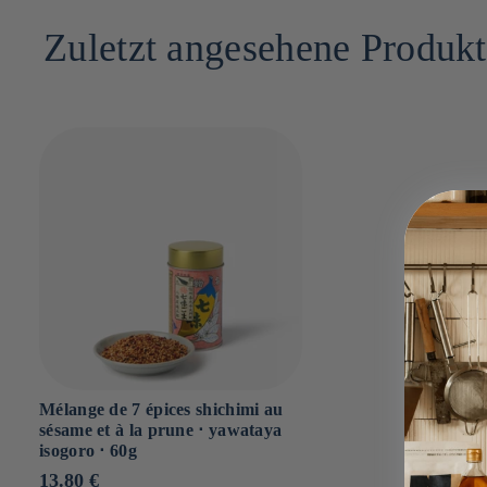
10cm x 6cm x 6cm
Dont sucres : g
Zuletzt angesehene Produk
Sel : 6.4g
Mélange de 7 épices shichimi au
sésame et à la prune ⋅ yawataya
isogoro ⋅ 60g
Prix
13.80 €