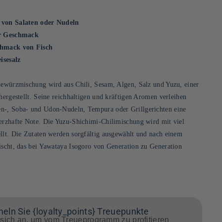
 von Salaten oder Nudeln
er Geschmack
chmack von Fisch
isesalz
-Gewürzmischung wird aus Chili, Sesam, Algen, Salz und Yuzu, einer
 hergestellt. Seine reichhaltigen und kräftigen Aromen verleihen
n-, Soba- und Udon-Nudeln, Tempura oder Grillgerichten eine
herzhafte Note. Die Yuzu-Shichimi-Chilimischung wird mit viel
llt. Die Zutaten werden sorgfältig ausgewählt und nach einem
ischt, das bei Yawataya Isogoro von Generation zu Generation
ln Sie {loyalty_points} Treuepunkte
sich an, um vom Treueprogramm zu profitieren