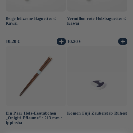
Beige hölzerne Baguettes ≤
Vermillon rote Holzbaguettes ≤
Kawai
Kawai
Normaler
10.20 €
Normaler
10.20 €
Preis
Preis
Ein Paar Holz-Essstäbchen
Komon Fuji Zauberstab Ruhest
„Onigiri Pflaume“ ⋅ 213 mm ⋅
Ippinsha