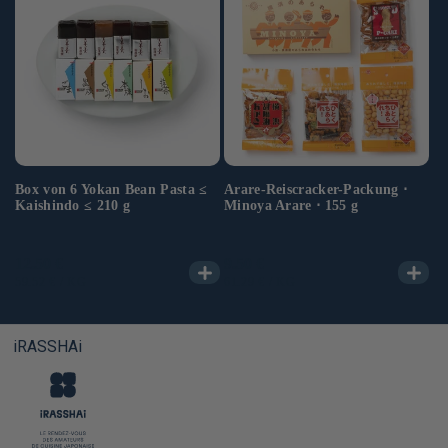
Box von 6 Yokan Bean Pasta ≤
Arare-Reiscracker-Packung ⋅
Ma
Kaishindo ≤ 210 g
Minoya Arare ⋅ 155 g
Mi
Az
Normaler
12.50 €
Normaler
9.50 €
No
42
Preis
Preis
Pr
GRUNDPREIS
PRO
GRUNDPREIS
PRO
59.52 €
/
KG
61.29 €
/
KG
iRASSHAi