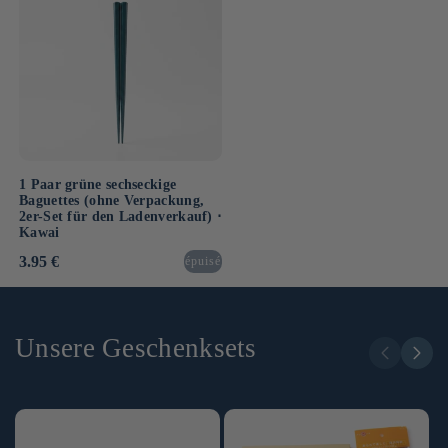
1 Paar grüne sechseckige
Baguettes (ohne Verpackung,
2er-Set für den Ladenverkauf) ⋅
Kawai
Normaler
3.95 €
épuisé
Preis
Unsere Geschenksets