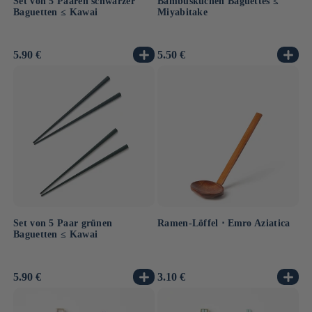
Set von 5 Paaren schwarzer
Bambusküchen Baguettes ≤
Baguetten ≤ Kawai
Miyabitake
Normaler
5.90 €
Normaler
5.50 €
Preis
Preis
Set von 5 Paar grünen
Ramen-Löffel ⋅ Emro Aziatica
Baguetten ≤ Kawai
Normaler
5.90 €
Normaler
3.10 €
Preis
Preis