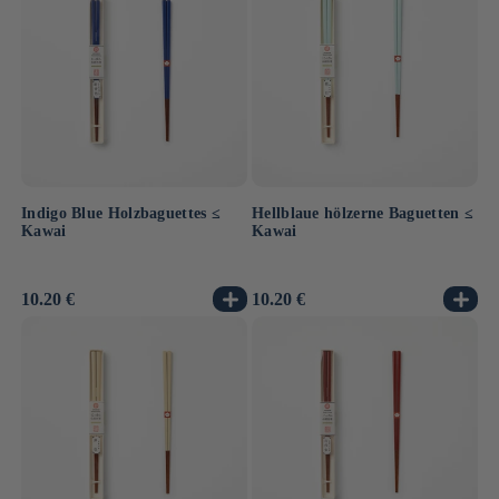
Indigo Blue Holzbaguettes ≤
Hellblaue hölzerne Baguetten ≤
Kawai
Kawai
Normaler
10.20 €
Normaler
10.20 €
Preis
Preis