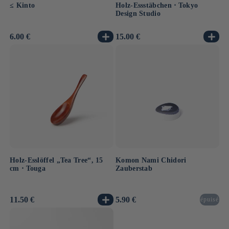
≤ Kinto
Holz-Essstäbchen ⋅ Tokyo
Design Studio
Normaler
6.00 €
Normaler
15.00 €
Preis
Preis
Holz-Esslöffel „Tea Tree“, 15
Komon Nami Chidori
cm ⋅ Touga
Zauberstab
Normaler
11.50 €
Normaler
5.90 €
épuisé
Preis
Preis