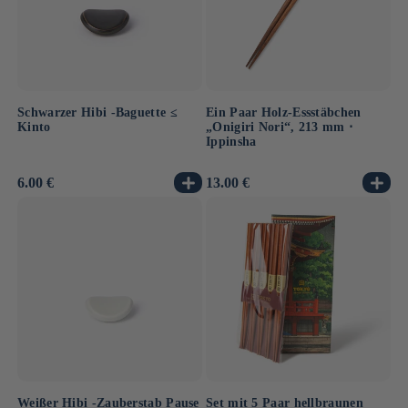
Schwarzer Hibi -Baguette ≤
Ein Paar Holz-Essstäbchen
Kinto
„Onigiri Nori“, 213 mm ⋅
Ippinsha
Normaler
6.00 €
Normaler
13.00 €
Preis
Preis
Weißer Hibi -Zauberstab Pause
Set mit 5 Paar hellbraunen