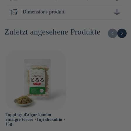
Énergie : 41kcal/172kj
Protéines : 1g
Osaka
Dimensions produit
Lipides : 0g
Dont acides gras saturés : g
200cm x 140cm x 20cm
Glucides : 9g
Zuletzt angesehene Produkte
Dont sucres : g
Sel : 0.8g
Toppings d'algue kombu
vinaigré tororo ⋅ fuji shokuhin ⋅
15g