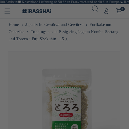
0 Artikeln
🚚
Kostenlose Lieferung ab 50 €* in Frankreich und ab 90 € in Europa
🍙 Resta
0
Home
Japanische Gewürze und Gewürze
Furikake und
Ochazike
Toppings aus in Essig eingelegtem Kombu-Seetang
und Tororo ⋅ Fuji Shokuhin ⋅ 15 g