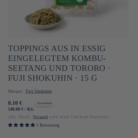
TOPPINGS AUS IN ESSIG
EINGELEGTEM KOMBU-
SEETANG UND TORORO ⋅
FUJI SHOKUHIN ⋅ 15 G
Marque :
Fuji Shokuhin
Normaler
8.10 €
Ausverkauft
Preis
GRUNDPREIS
PRO
540.00 €
/
KG
inkl. MwSt.
Versand
wird beim Checkout berechnet
1 Bewertung