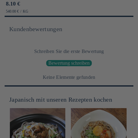
Prix
8.10 €
habituel
PRIX
PAR
540.00 €
/
KG
UNITAIRE
Kundenbewertungen
Schreiben Sie die erste Bewertung
Bewertung schreiben
Keine Elemente gefunden
Japanisch mit unseren Rezepten kochen