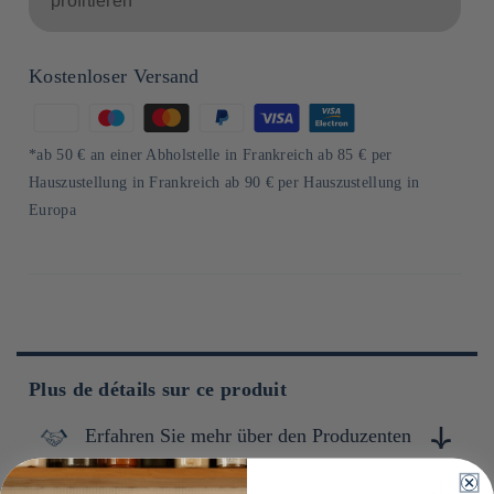
profitieren
Kostenloser Versand
Zahlungsmethoden
*ab 50 € an einer Abholstelle in Frankreich ab 85 € per
Hauszustellung in Frankreich ab 90 € per Hauszustellung in
Europa
Plus de détails sur ce produit
Erfahren Sie mehr über den Produzenten
Conservation
Fondée en 1913, House Foods est une entreprise japonaise