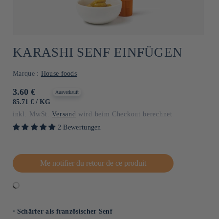
KARASHI SENF EINFÜGEN
Marque :
House foods
Normaler
3.60 €
Ausverkauft
Preis
GRUNDPREIS
PRO
85.71 €
/
KG
inkl. MwSt.
Versand
wird beim Checkout berechnet
2 Bewertungen
Me notifier du retour de ce produit
⋅ Schärfer als französischer Senf