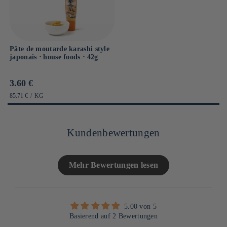
Pâte de moutarde karashi style
japonais ⋅ house foods ⋅ 42g
Prix
3.60 €
habituel
PRIX
PAR
85.71 €
/
KG
UNITAIRE
Kundenbewertungen
Mehr Bewertungen lesen
5.00 von 5
Basierend auf 2 Bewertungen