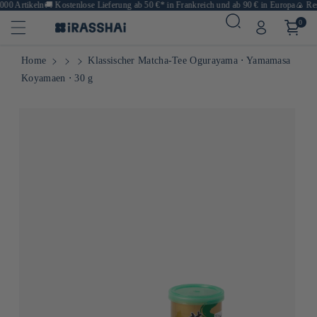
 Artikeln
🚚
Kostenlose Lieferung ab 50 €* in Frankreich und ab 90 € in Europa
🍙 Resta
0
Home
Klassischer Matcha-Tee Ogurayama ⋅ Yamamasa
Koyamaen ⋅ 30 g