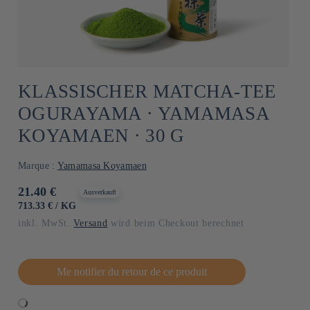
KLASSISCHER MATCHA-TEE
OGURAYAMA ⋅ YAMAMASA
KOYAMAEN ⋅ 30 G
Marque :
Yamamasa Koyamaen
Normaler
21.40 €
Ausverkauft
Preis
GRUNDPREIS
PRO
713.33 €
/
KG
inkl. MwSt.
Versand
wird beim Checkout berechnet
Me notifier du retour de ce produit