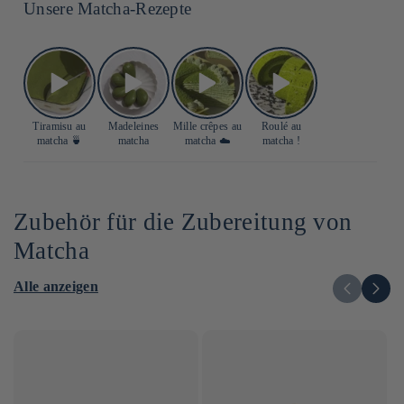
Unsere Matcha-Rezepte
Tiramisu au
Madeleines
Mille crêpes au
Roulé au
matcha 🍵
matcha
matcha ☁️
matcha !
Zubehör für die Zubereitung von
Matcha
Alle anzeigen