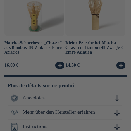
Kleine Peitsche bei Matcha
Ma
Matcha-Schneebesen „Chasen“
Chasen in Bambus 48 Zweige ≤
Em
aus Bambus, 80 Zinken ⋅ Emro
Emro Aziatica
Un
Aziatica
Normaler
14.50 €
No
8.
Normaler
16.00 €
Preis
Pr
Preis
Plus de détails sur ce produit
Anecdotes
Mehr über den Hersteller erfahren
Les premières traces du matcha au Japon remontent au
XIIIème siècle, à l'ère Kamakura, lorsqu'un moine
bouddhiste ramène de Chine des graines d'un thé d'un genre
Instructions
Yamamasa Koyamaen est une marque prestigieuse de thé
nouveau : celui-ci se boit non pas infusé mais broyé en