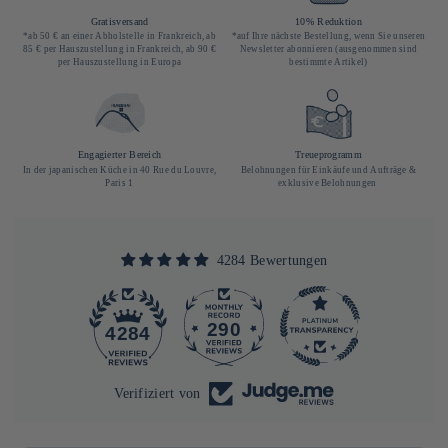
Gratisversand
10% Reduktion
*ab 50 € an einer Abholstelle in Frankreich, ab
*auf Ihre nächste Bestellung, wenn Sie unseren
85 € per Hauszustellung in Frankreich, ab 90 €
Newsletter abonnieren (ausgenommen sind
per Hauszustellung in Europa
bestimmte Artikel)
Engagierter Bereich
Treueprogramm
In der japanischen Küche in 40 Rue du Louvre,
Belohnungen für Einkäufe und Aufträge &
Paris 1
exklusive Belohnungen
4284 Bewertungen
290
4284
Verifiziert von