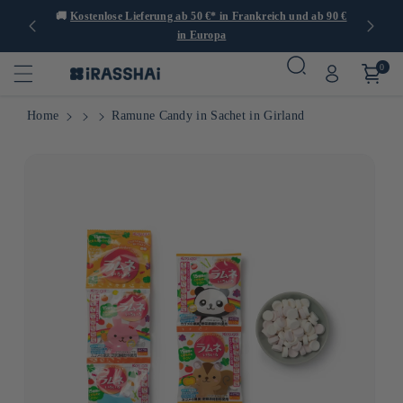
er 1.000
🚚
Kostenlose Lieferung ab 50 €* in Frankreich und ab 90 €
🍙
in Europa
0
Home
Ramune Candy in Sachet in Girland