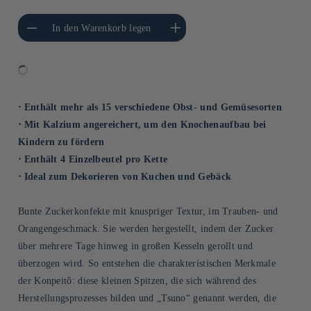
gere die Menge für
Erhöhe die Menge für Default
In den Warenkorb legen
Default Title
Title
⋅ Enthält mehr als 15 verschiedene Obst- und Gemüsesorten
⋅ Mit Kalzium angereichert, um den Knochenaufbau bei
Kindern zu fördern
⋅ Enthält 4 Einzelbeutel pro Kette
⋅ Ideal zum Dekorieren von Kuchen und Gebäck
Bunte Zuckerkonfekte mit knuspriger Textur, im Trauben- und
Orangengeschmack. Sie werden hergestellt, indem der Zucker
über mehrere Tage hinweg in großen Kesseln gerollt und
überzogen wird. So entstehen die charakteristischen Merkmale
der Konpeitô: diese kleinen Spitzen, die sich während des
Herstellungsprozesses bilden und „Tsuno“ genannt werden, die