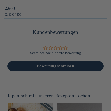
Prix
2.60 €
habituel
PRIX
PAR
92.86 €
/
KG
UNITAIRE
Kundenbewertungen
Schreiben Sie die erste Bewertung
Bewertung schreiben
Japanisch mit unseren Rezepten kochen