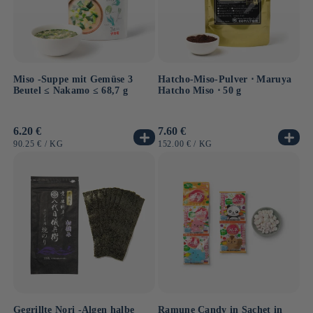
Miso -Suppe mit Gemüse 3
Hatcho-Miso-Pulver ⋅ Maruya
Beutel ≤ Nakamo ≤ 68,7 g
Hatcho Miso ⋅ 50 g
Normaler
6.20 €
Normaler
7.60 €
Preis
Preis
GRUNDPREIS
PRO
GRUNDPREIS
PRO
90.25 €
/
KG
152.00 €
/
KG
Gegrillte Nori -Algen halbe
Ramune Candy in Sachet in