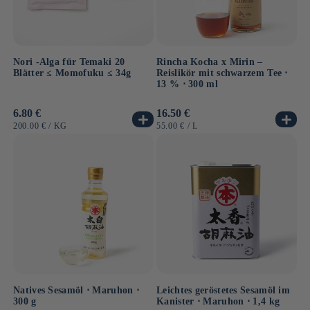
Nori -Alga für Temaki 20
Rincha Kocha x Mirin –
Blätter ≤ Momofuku ≤ 34g
Reislikör mit schwarzem Tee ⋅
13 % ⋅ 300 ml
Normaler
6.80 €
Normaler
16.50 €
Preis
Preis
GRUNDPREIS
PRO
GRUNDPREIS
PRO
200.00 €
/
KG
55.00 €
/
L
Natives Sesamöl ⋅ Maruhon ⋅
Leichtes geröstetes Sesamöl im
300 g
Kanister ⋅ Maruhon ⋅ 1,4 kg