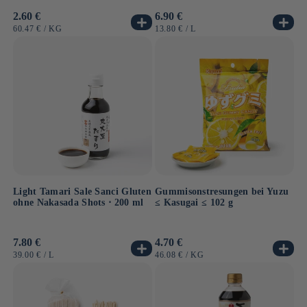
Normaler
2.60 €
Normaler
6.90 €
Preis
Preis
GRUNDPREIS
PRO
GRUNDPREIS
PRO
60.47 €
/
KG
13.80 €
/
L
Light Tamari Sale Sanci Gluten
Gummisonstresungen bei Yuzu
ohne Nakasada Shots ⋅ 200 ml
≤ Kasugai ≤ 102 g
Normaler
7.80 €
Normaler
4.70 €
Preis
Preis
GRUNDPREIS
PRO
GRUNDPREIS
PRO
39.00 €
/
L
46.08 €
/
KG