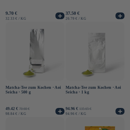
Normaler
9.70 €
Normaler
37.50 €
Preis
Preis
GRUNDPREIS
PRO
GRUNDPREIS
PRO
32.33 €
/
KG
26.79 €
/
KG
Matcha-Tee zum Kochen ⋅ Aoi
Matcha-Tee zum Kochen ⋅ Aoi
Seicha ⋅ 500 g
Seicha ⋅ 1 kg
Verkaufspreis
49.42 €
Normaler
Verkaufspreis
94.96 €
Normaler
70.60 €
135.65 €
Preis
Preis
GRUNDPREIS
PRO
GRUNDPREIS
PRO
98.84 €
/
KG
94.96 €
/
KG