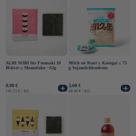
ALRI NORI für Fuomaki 10
Milch no Kuni ≤ Kasugai ≤ 75
Blätter ≤ Momofuku ⋅ 62g
g Sojamilchbonbons
Normaler
8.90 €
Normaler
3.60 €
Preis
Preis
GRUNDPREIS
PRO
GRUNDPREIS
PRO
143.55 €
/
KG
48.00 €
/
KG