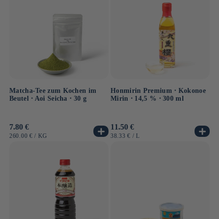
Matcha-Tee zum Kochen im
Honmirin Premium ⋅ Kokonoe
Beutel ⋅ Aoi Seicha ⋅ 30 g
Mirin ⋅ 14,5 % ⋅ 300 ml
Normaler
7.80 €
Normaler
11.50 €
Preis
Preis
GRUNDPREIS
PRO
GRUNDPREIS
PRO
260.00 €
/
KG
38.33 €
/
L