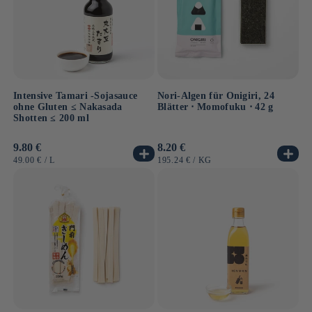
Intensive Tamari -Sojasauce
Nori-Algen für Onigiri, 24
ohne Gluten ≤ Nakasada
Blätter ⋅ Momofuku ⋅ 42 g
Shotten ≤ 200 ml
Normaler
9.80 €
Normaler
8.20 €
Preis
Preis
GRUNDPREIS
PRO
GRUNDPREIS
PRO
49.00 €
/
L
195.24 €
/
KG