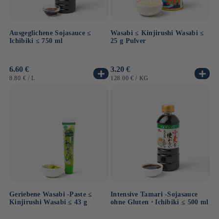
Ausgeglichene Sojasauce ≤
Wasabi ≤ Kinjirushi Wasabi ≤
Ichibiki ≤ 750 ml
25 g Pulver
Normaler
6.60 €
Normaler
3.20 €
Preis
Preis
GRUNDPREIS
PRO
GRUNDPREIS
PRO
8.80 €
/
L
128.00 €
/
KG
Geriebene Wasabi -Paste ≤
Intensive Tamari -Sojasauce
Kinjirushi Wasabi ≤ 43 g
ohne Gluten ⋅ Ichibiki ≤ 500 ml