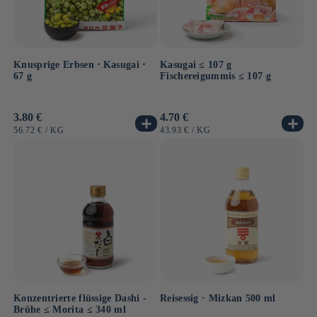
Knusprige Erbsen ⋅ Kasugai ⋅
Kasugai ≤ 107 g
67 g
Fischereigummis ≤ 107 g
Normaler
3.80 €
Normaler
4.70 €
Preis
Preis
GRUNDPREIS
PRO
GRUNDPREIS
PRO
56.72 €
/
KG
43.93 €
/
KG
Konzentrierte flüssige Dashi -
Reisessig · Mizkan 500 ml
Brühe ≤ Morita ≤ 340 ml