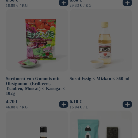
Preis
Preis
GRUNDPREIS
PRO
GRUNDPREIS
PRO
18.89 €
/
KG
29.33 €
/
KG
Sortiment von Gummis mit
Sushi Essig ≤ Mizkan ≤ 360 ml
Obstgummi (Erdbeere,
Trauben, Muscat) ≤ Kasugai ≤
102g
Normaler
4.70 €
Normaler
6.10 €
Preis
Preis
GRUNDPREIS
PRO
GRUNDPREIS
PRO
46.08 €
/
KG
16.94 €
/
L