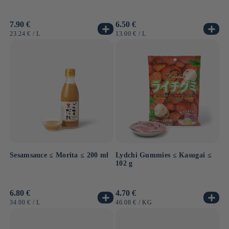
Normaler
7.90 €
Normaler
6.50 €
Preis
Preis
GRUNDPREIS
PRO
GRUNDPREIS
PRO
23.24 €
/
L
13.00 €
/
L
Sesamsauce ≤ Morita ≤ 200 ml
Lydchi Gummies ≤ Kasugai ≤
102 g
Normaler
6.80 €
Normaler
4.70 €
Preis
Preis
GRUNDPREIS
PRO
GRUNDPREIS
PRO
34.00 €
/
L
46.08 €
/
KG