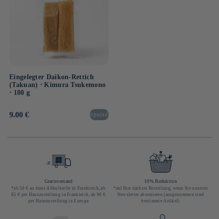
Eingelegter Daikon-Rettich
(Takuan) ⋅ Kimura Tsukemono
⋅ 180 g
Normaler
9.00 €
épuisé
Preis
Gratisversand
10% Reduktion
*ab 50 € an einer Abholstelle in Frankreich, ab
*auf Ihre nächste Bestellung, wenn Sie unseren
85 € per Hauszustellung in Frankreich, ab 90 €
Newsletter abonnieren (ausgenommen sind
per Hauszustellung in Europa
bestimmte Artikel)