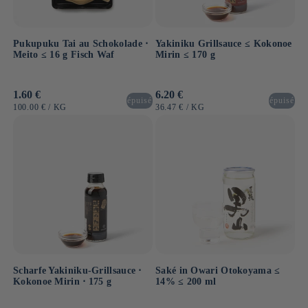
Pukupuku Tai au Schokolade ⋅
Yakiniku Grillsauce ≤ Kokonoe
Meito ≤ 16 g Fisch Waf
Mirin ≤ 170 g
Normaler
1.60 €
Normaler
6.20 €
épuisé
épuisé
Preis
Preis
GRUNDPREIS
PRO
GRUNDPREIS
PRO
100.00 €
/
KG
36.47 €
/
KG
Scharfe Yakiniku-Grillsauce ⋅
Saké in Owari Otokoyama ≤
Kokonoe Mirin ⋅ 175 g
14% ≤ 200 ml