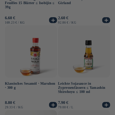
Feuilles 15 Blätter ≤ Isobijin ≤
Girland
39g
Normaler
6.60 €
Normaler
2.60 €
Preis
Preis
GRUNDPREIS
PRO
GRUNDPREIS
PRO
169.23 €
/
KG
92.86 €
/
KG
Klassisches Sesamöl ⋅ Maruhon
Leichte Sojasauce in
⋅ 300 g
Zypressenfässern ≤ Yamashin
Shirohoyu ≤ 100 ml
Normaler
8.80 €
Normaler
7.90 €
Preis
Preis
GRUNDPREIS
PRO
GRUNDPREIS
PRO
29.33 €
/
KG
79.00 €
/
L