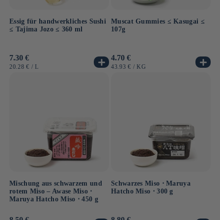
Essig für handwerkliches Sushi
Muscat Gummies ≤ Kasugai ≤
≤ Tajima Jozo ≤ 360 ml
107g
Normaler
7.30 €
Normaler
4.70 €
Preis
Preis
GRUNDPREIS
PRO
GRUNDPREIS
PRO
20.28 €
/
L
43.93 €
/
KG
Mischung aus schwarzem und
Schwarzes Miso ⋅ Maruya
rotem Miso – Awase Miso ⋅
Hatcho Miso ⋅ 300 g
Maruya Hatcho Miso ⋅ 450 g
Normaler
8.50 €
Normaler
8.80 €