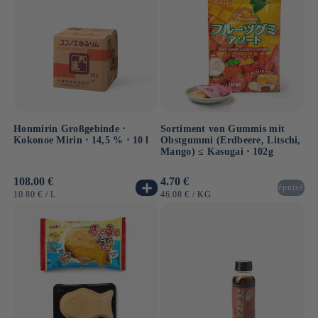
Honmirin Großgebinde ⋅
Sortiment von Gummis mit
Kokonoe Mirin ⋅ 14,5 % ⋅ 10 l
Obstgummi (Erdbeere, Litschi,
Mango) ≤ Kasugai ⋅ 102g
Normaler
108.00 €
Normaler
4.70 €
épuisé
Preis
Preis
GRUNDPREIS
PRO
GRUNDPREIS
PRO
10.80 €
/
L
46.08 €
/
KG