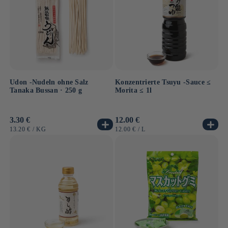
Udon -Nudeln ohne Salz
Konzentrierte Tsuyu -Sauce ≤
Tanaka Bussan · 250 g
Morita ≤ 1l
Normaler
3.30 €
Normaler
12.00 €
Preis
Preis
GRUNDPREIS
PRO
GRUNDPREIS
PRO
13.20 €
/
KG
12.00 €
/
L