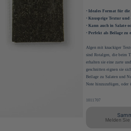
⋅ Ideales Format für di
⋅ Knusprige Textur und 
⋅ Kann auch in Salate o
⋅ Perfekt als Beilage zu
Algen mit knackiger Text
sind Rotalgen, die beim 
erhalten sie eine zarte un
geschnitten eignen sie si
Beilage zu Salaten und N
Note hinzuzufügen, oder 
SKU:
1011707
Samme
Melden Sie 