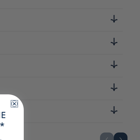
'un coin de la feuille.
IE
*