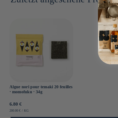
Algue nori pour temaki 20 feuilles
⋅ momofuku ⋅ 34g
Prix
6.80 €
habituel
PRIX
PAR
200.00 €
/
KG
UNITAIRE