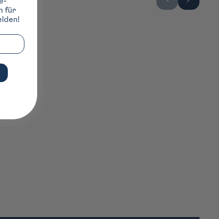
e-
h für
lden!