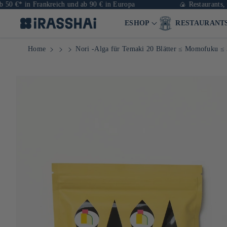
in Frankreich und ab 90 € in Europa
🍙 Restaurants, Geschäf
ESHOP
RESTAURANT
Home
Nori -Alga für Temaki 20 Blätter ≤ Momofuku ≤