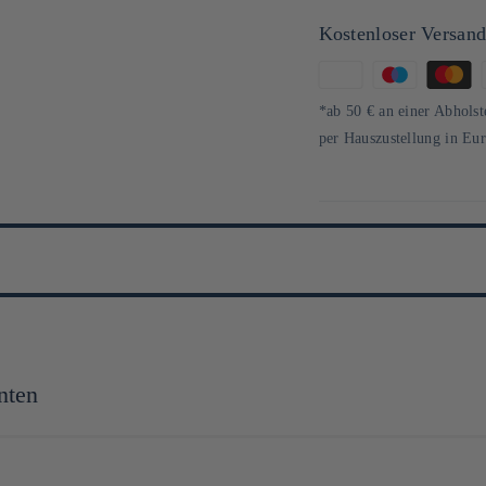
Kostenloser Versan
Zahlungsmethoden
*ab 50 € an einer Abholst
per Hauszustellung in Eu
nten
tiques actuels et la diminution du nombre de producteurs, Momofuku s'est do