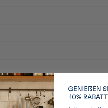
pprécier.
 garniture sur le riz en diagonale, puis roulez vos makis en cône en partant d
GENIEßEN S
10% RABATT
te