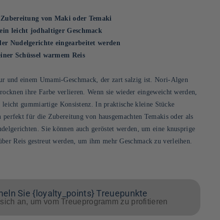
e Zubereitung von Maki oder Temaki
ein leicht jodhaltiger Geschmack
der Nudelgerichte eingearbeitet werden
 einer Schüssel warmem Reis
ur und einem Umami-Geschmack, der zart salzig ist. Nori-Algen
Trocknen ihre Farbe verlieren. Wenn sie wieder eingeweicht werden,
d leicht gummiartige Konsistenz. In praktische kleine Stücke
ch perfekt für die Zubereitung von hausgemachten Temakis oder als
udelgerichten. Sie können auch geröstet werden, um eine knusprige
über Reis gestreut werden, um ihm mehr Geschmack zu verleihen.
ln Sie {loyalty_points} Treuepunkte
sich an, um vom Treueprogramm zu profitieren