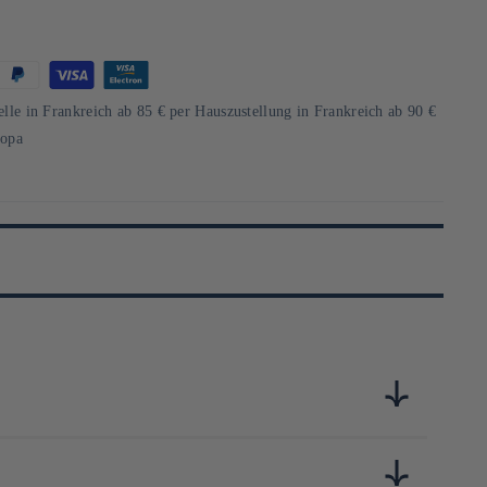
d
elle in Frankreich ab 85 € per Hauszustellung in Frankreich ab 90 €
ropa
nné pour mission de préserver la tradition du nori pour les