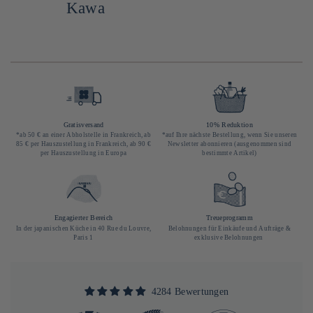
Kawa
Gratisversand
10% Reduktion
*ab 50 € an einer Abholstelle in Frankreich, ab
*auf Ihre nächste Bestellung, wenn Sie unseren
85 € per Hauszustellung in Frankreich, ab 90 €
Newsletter abonnieren (ausgenommen sind
per Hauszustellung in Europa
bestimmte Artikel)
Engagierter Bereich
Treueprogramm
In der japanischen Küche in 40 Rue du Louvre,
Belohnungen für Einkäufe und Aufträge &
Paris 1
exklusive Belohnungen
4284 Bewertungen