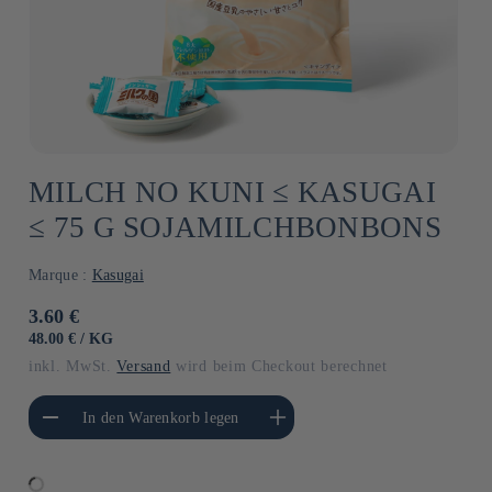
MILCH NO KUNI ≤ KASUGAI
≤ 75 G SOJAMILCHBONBONS
Marque :
Kasugai
Normaler
3.60 €
Preis
GRUNDPREIS
PRO
48.00 €
/
KG
inkl. MwSt.
Versand
wird beim Checkout berechnet
gere die Menge für
Erhöhe die Menge für Default
In den Warenkorb legen
Default Title
Title