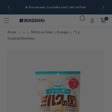
🛒 Japanischer Online-Lebensmittelladen mit über 1.000
🚚
Kostenlose Lieferu
Artikeln
0
Home
Milch no Kuni ≤ Kasugai ≤ 75 g
Sojamilchbonbons