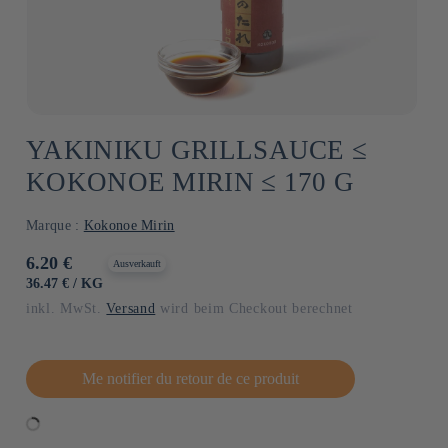
YAKINIKU GRILLSAUCE ≤
KOKONOE MIRIN ≤ 170 G
Marque :
Kokonoe Mirin
Normaler
6.20 €
Ausverkauft
Preis
GRUNDPREIS
PRO
36.47 €
/
KG
inkl. MwSt.
Versand
wird beim Checkout berechnet
Me notifier du retour de ce produit