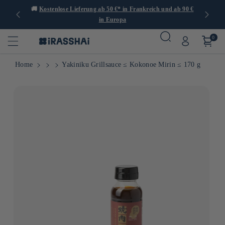
er 1.000
🚚
Kostenlose Lieferung ab 50 €* in Frankreich und ab 90 €
🍙
in Europa
0
Home
Yakiniku Grillsauce ≤ Kokonoe Mirin ≤ 170 g