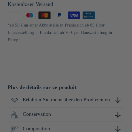
Kostenloser Versand
Zahlungsmethoden
*ab 50 € an einer Abholstelle in Frankreich ab 85 € per
Hauszustellung in Frankreich ab 90 € per Hauszustellung in
Europa
Plus de détails sur ce produit
Erfahren Sie mehr über den Produzenten
Conservation
Fondée en 1772, Kokonoe Mirin est l'une des brasseries de
mirin les plus anciennes et respectées du Japon. Depuis près
de 250 ans, cette maison perpétue un savoir-faire artisanal
Composition
Conserver à l'abri de la lumière, de la chaleur et de
d'exception, créant un mirin selon des méthodes