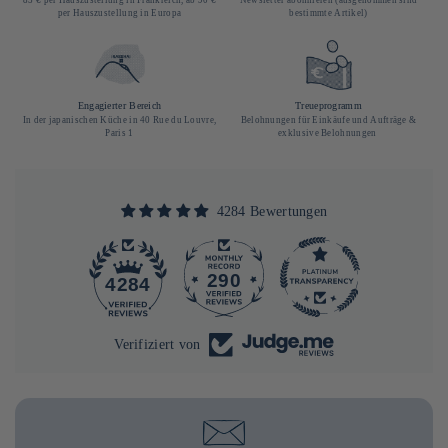
per Hauszustellung in Europa
bestimmte Artikel)
Engagierter Bereich
Treueprogramm
In der japanischen Küche in 40 Rue du Louvre,
Belohnungen für Einkäufe und Aufträge &
Paris 1
exklusive Belohnungen
4284 Bewertungen
290
4284
Verifiziert von