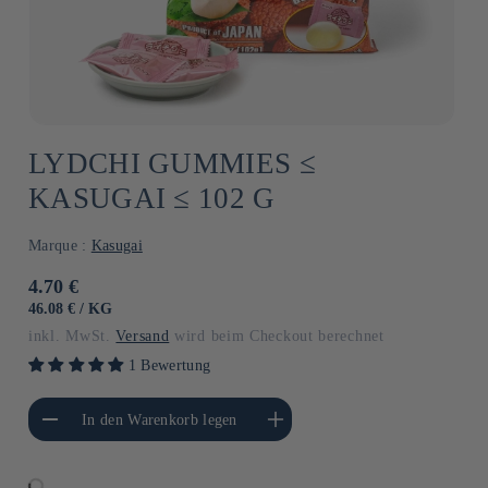
LYDCHI GUMMIES ≤
KASUGAI ≤ 102 G
Marque :
Kasugai
Normaler
4.70 €
Preis
GRUNDPREIS
PRO
46.08 €
/
KG
inkl. MwSt.
Versand
wird beim Checkout berechnet
1 Bewertung
gere die Menge für
Erhöhe die Menge für Default
In den Warenkorb legen
Default Title
Title