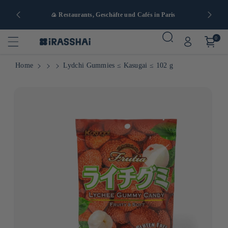
nd ab 90 €
🍙 Restaurants, Geschäfte und Cafés in Paris
0
Home
Lydchi Gummies ≤ Kasugai ≤ 102 g