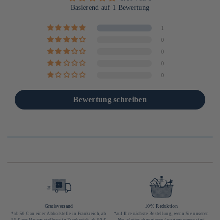
Basierend auf 1 Bewertung
1
0
0
0
0
Bewertung schreiben
Gratisversand
10% Reduktion
*ab 50 € an einer Abholstelle in Frankreich, ab
*auf Ihre nächste Bestellung, wenn Sie unseren
85 € per Hauszustellung in Frankreich, ab 90 €
Newsletter abonnieren (ausgenommen sind