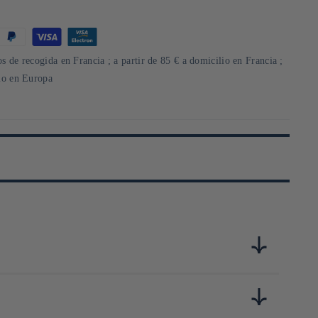
s de recogida en Francia ; a partir de 85 € a domicilio en Francia ;
lio en Europa
a, l’entreprise perpétue les savoir-faire du verre soufflé et
es objets raffinés qui dialoguent avec l’esthétique