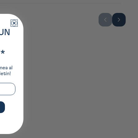
ons primées mêlant tradition et modernité.
UN
*
nea al
etín!