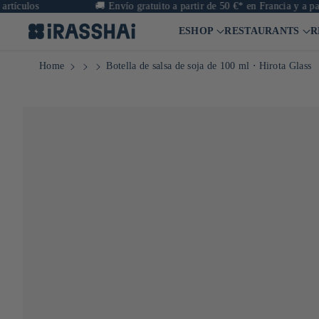
os
🚚
Envío gratuito a partir de 50 €* en Francia y a partir de
ESHOP
RESTAURANTS
R
Home
Botella de salsa de soja de 100 ml ⋅ Hirota Glass