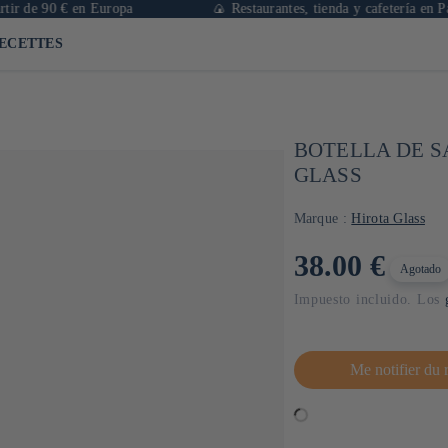
 90 € en Europa
🍙 Restaurantes, tienda y cafetería en París
ECETTES
BOTELLA DE SA
GLASS
Marque :
Hirota Glass
Precio
38.00 €
Agotado
habitual
Impuesto incluido. Los
Me notifier du 