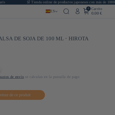
🛒 Tienda online de productos japoneses con más de 1000 artícul
0
Carrito
ES
0.00 €
LSA DE SOJA DE 100 ML ⋅ HIROTA
gastos de envío
se calculan en la pantalla de pago.
retour de ce produit