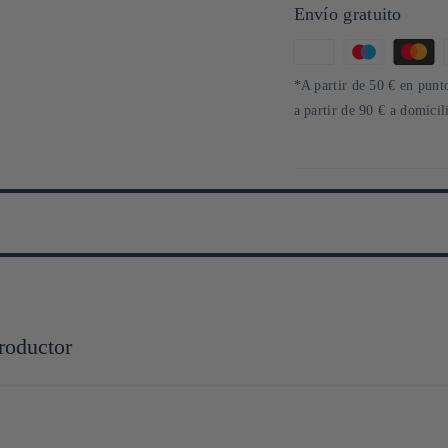
Envío gratuito
Formas
de
*A partir de 50 € en punto
pago
a partir de 90 € a domici
roductor
abricants de verrerie du Japon. Ancrée dans le quartier traditionnel de Sumid
ophie allie héritage artisanal et sensibilité japonaise, donnant naissance à d