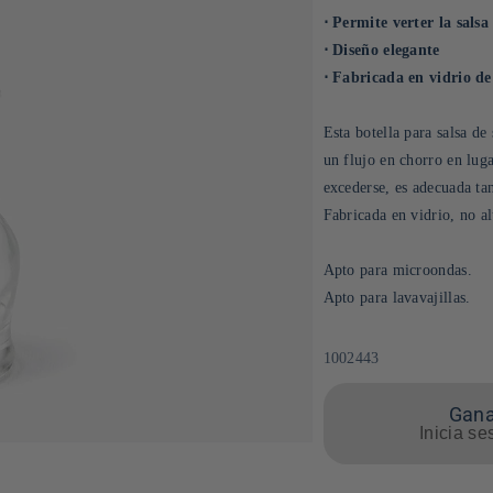
⋅ Permite verter la salsa
⋅ Diseño elegante
⋅ Fabricada en vidrio de
Esta botella para salsa de
un flujo en chorro en luga
excederse, es adecuada ta
Fabricada en vidrio, no alt
Apto para microondas.
Apto para lavavajillas.
SKU:
1002443
Gana
Inicia se