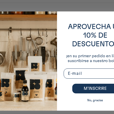
e décoratif, elle valorise la transparence et la lumière à travers des créati
ente
APROVECHA 
10% DE
DESCUENTO
¡en su primer pedido en lí
suscribirse a nuestro bol
Email
M’INSCRIRE
No, gracias