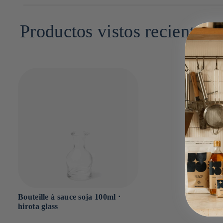
contemporaine. Spécialisée dans la vaisselle et les objets en verr
6cm x 6cm x 13cm
Productos vistos recientem
Bouteille à sauce soja 100ml ⋅
hirota glass