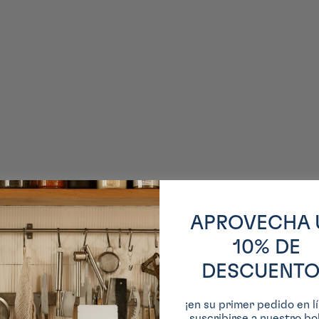
APROVECHA 
10% DE
DESCUENTO
¡en su primer pedido en lí
suscribirse a nuestro bol