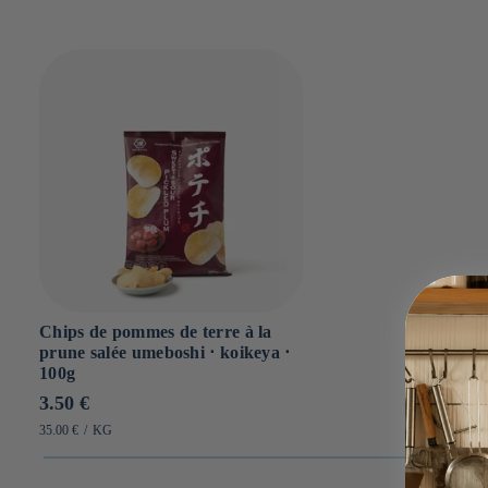
Chips de pommes de terre à la
prune salée umeboshi ⋅ koikeya ⋅
100g
Prix
3.50 €
habituel
PRIX
PAR
35.00 €
/
KG
UNITAIRE