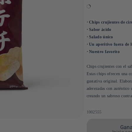
⋅ Chips crujientes de ci
⋅ Sabor ácido
⋅ Salado único
⋅ Un aperitivo fuera de
⋅ Nuestro favorito
Chips crujientes con el s
Estas chips ofrecen una c
gustativa original. Elabor
aderezadas con auténtico u
creando un sabroso contras
SKU:
1002555
Gana