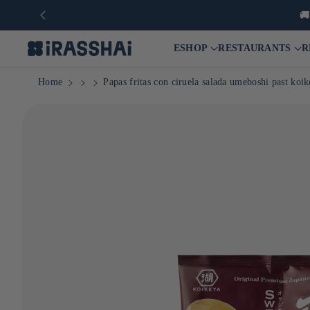

ESHOP
RESTAURANTS
R
Home
Papas fritas con ciruela salada umeboshi past koi