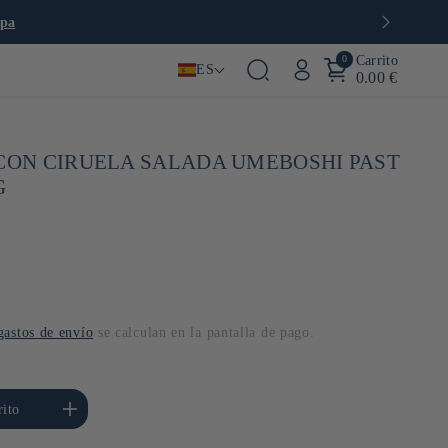
opa
0
Carrito
ES
0.00 €
 CON CIRUELA SALADA UMEBOSHI PAST
G
gastos de envío
se calculan en la pantalla de pago.
ar cantidad para Default
rito
Title