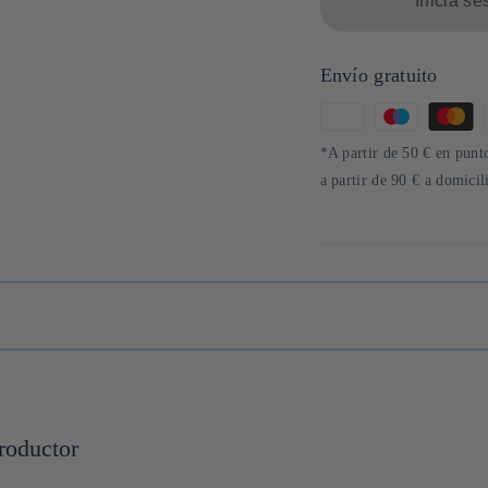
Inicia se
Envío gratuito
Formas
de
*A partir de 50 € en punto
pago
a partir de 90 € a domici
roductor