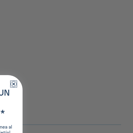
UN
*
nea al
etín!