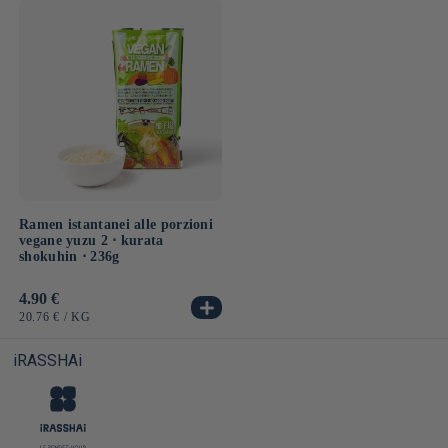
UNITARIO
UNITARIO
Ramen istantanei alle porzioni
vegane yuzu 2 ⋅ kurata
shokuhin ⋅ 236g
Prezzo
4.90 €
di
PREZZO
PER
20.76 €
/
KG
listino
UNITARIO
iRASSHAi