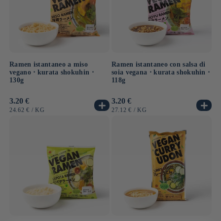
Ramen istantaneo a miso
Ramen istantaneo con salsa di
vegano ⋅ kurata shokuhin ⋅
soia vegana ⋅ kurata shokuhin ⋅
130g
118g
Prezzo
3.20 €
Prezzo
3.20 €
di
di
PREZZO
PER
PREZZO
PER
24.62 €
/
KG
27.12 €
/
KG
listino
listino
UNITARIO
UNITARIO