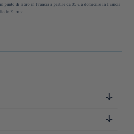
un punto di ritiro in Francia a partire da 85 € a domicilio in Francia
ilio in Europa
IXe siècle. Fidèle à la richesse de la culture japonaise des
is l’ère Meiji, elle allie procédés artisanaux et haute