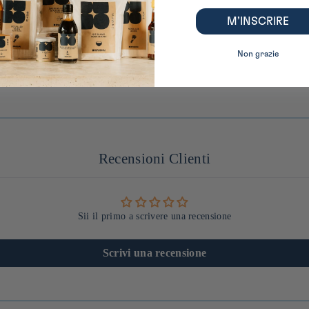
M’INSCRIRE
Non grazie
Recensioni Clienti
Sii il primo a scrivere una recensione
Scrivi una recensione