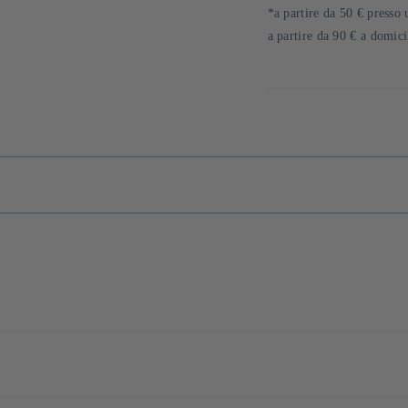
di
*a partire da 50 € presso 
pagamento
a partire da 90 € a domic
est née en 2002 de la fusion de deux pionniers du verre fondés à la fin du X
gantes, durables et innovantes. Forte d’un savoir-faire technique transmis depu