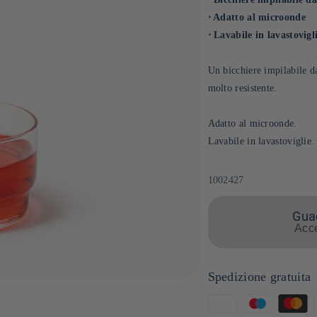
⋅ Adatto al microonde
⋅ Lavabile in lavastovigl
Un bicchiere impilabile da
molto resistente.
Adatto al microonde.
Lavabile in lavastoviglie.
SKU:
1002427
Guad
Acce
Spedizione gratuita
Metodi