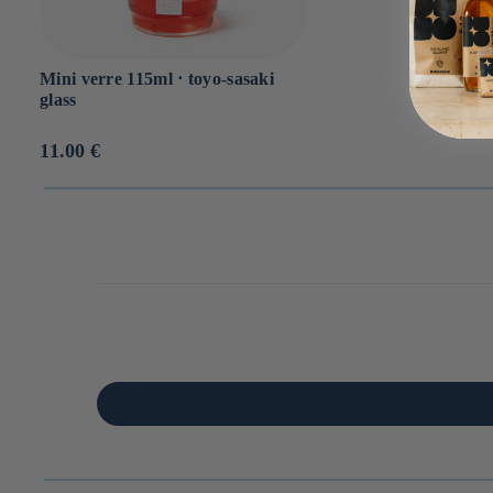
Mini verre 115ml ⋅ toyo-sasaki
glass
Prix
11.00 €
habituel