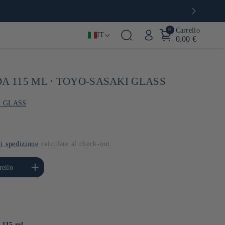
0
Carrello
IT
0.00 €
A 115 ML ⋅ TOYO-SASAKI GLASS
 GLASS
i spedizione
calcolate al check-out.
ta quantità per Default
rello
Title
a 115 ml