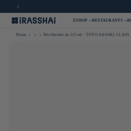
🛒 Negozio online di p
ESHOP
RESTAURANTS
R
Home
Bicchierino da 115 ml ⋅ TOYO-SASAKI GLASS