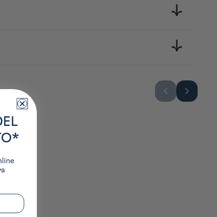
DEL
TO*
nline
ra