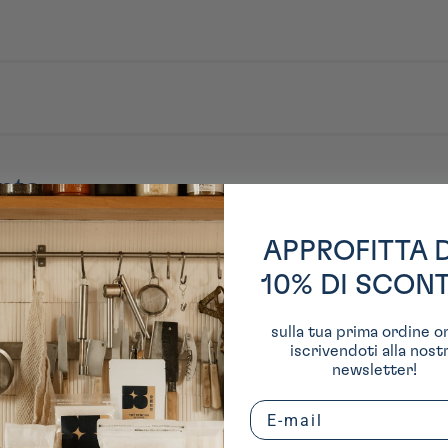
nte
APPROFITTA 
10% DI SCON
sulla tua prima ordine o
iscrivendoti alla nost
newsletter!
Email