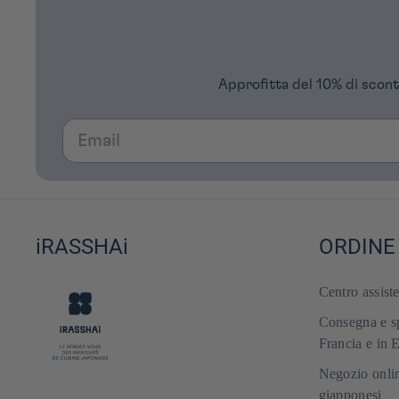
Approfitta del 10% di scont
Email
iRASSHAi
ORDINE
Centro assist
Consegna e sp
Francia e in 
Negozio onlin
giapponesi