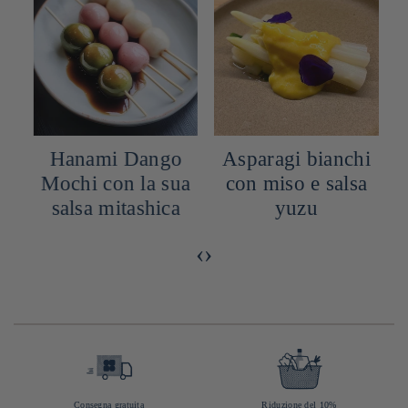
Hanami Dango
Asparagi bianchi
Mochi con la sua
con miso e salsa
salsa mitashica
yuzu
‹
›
Consegna gratuita
Riduzione del 10%