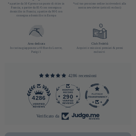
*a partire da 50 € presso un punto di ritiro in
*sul tuo prossimo ordine iscrivendoti alla
Francia; a partire da 85 € con consegna a
nostra newsletter (articoli esclusi)
domicilio in Francia; a partire da 90 € con
consegna a domicilio in Europa
Area dedicata
Club Fedeltà
In cucina giapponese a 40 Rue du Louvre,
Acquisti e missioni premiati & premi
Parigi 1
esclusivi
4286 recensioni
290
4286
Verificato da