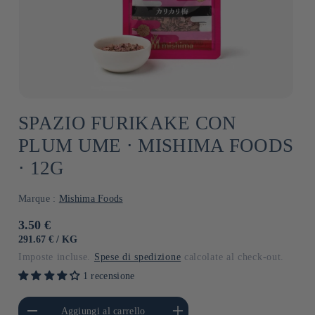
SPAZIO FURIKAKE CON
PLUM UME ⋅ MISHIMA FOODS
⋅ 12G
Marque :
Mishima Foods
Prezzo
3.50 €
di
PREZZO
PER
291.67 €
/
KG
UNITARIO
listino
Imposte incluse.
Spese di spedizione
calcolate al check-out.
1 recensione
i quantità per Default
Aumenta quantità per Default
Aggiungi al carrello