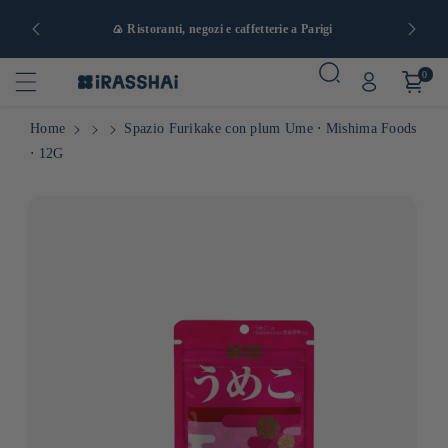
a e da 90 €
🍙 Ristoranti, negozi e caffetterie a Parigi
0
Home
Spazio Furikake con plum Ume ⋅ Mishima Foods
⋅ 12G