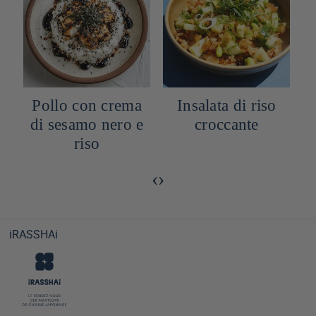
a
Pollo con crema
Insalata di riso
R
di sesamo nero e
croccante
riso
‹
›
iRASSHAi