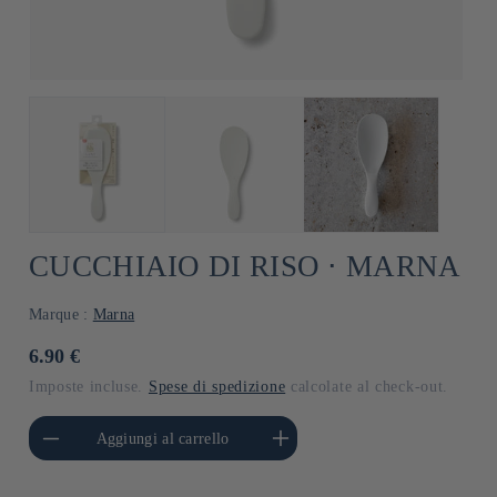
CUCCHIAIO DI RISO ⋅ MARNA
Marque :
Marna
Prezzo
6.90 €
di
Imposte incluse.
Spese di spedizione
calcolate al check-out.
listino
i quantità per Default
Aumenta quantità per Default
Aggiungi al carrello
Title
Title