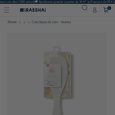
si con oltre 1000 articoli
🚚
Spedizione gratuita a partire da 50 €* in Francia e da 90 € in
0
Home
Cucchiaio di riso ⋅ marna