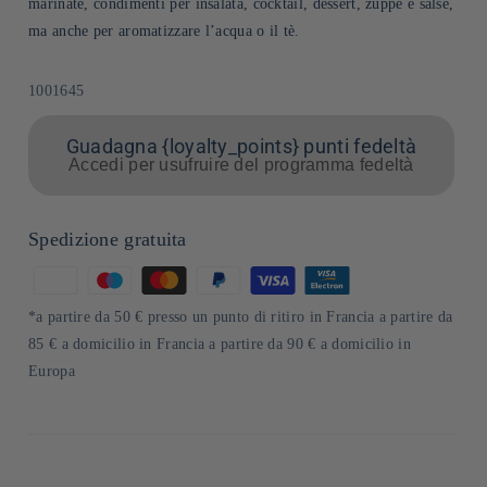
marinate, condimenti per insalata, cocktail, dessert, zuppe e salse,
ma anche per aromatizzare l’acqua o il tè.
SKU:
1001645
Guadagna {loyalty_points} punti fedeltà
Accedi per usufruire del programma fedeltà
Spedizione gratuita
Metodi
di
*a partire da 50 € presso un punto di ritiro in Francia a partire da
pagamento
85 € a domicilio in Francia a partire da 90 € a domicilio in
Europa