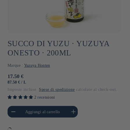
SUCCO DI YUZU ⋅ YUZUYA
ONESTO ⋅ 200ML
Marque :
Yuzuya Honten
Prezzo
17.50 €
di
PREZZO
PER
87.50 €
/
L
UNITARIO
listino
Imposte incluse.
Spese di spedizione
calcolate al check-out.
2 recensioni
i quantità per Default
Aumenta quantità per Default
Aggiungi al carrello
Title
Title