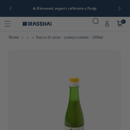
a e da 90 €
🍙 Ristoranti, negozi e caffetterie a Parigi
0
Home
Succo di yuzu ⋅ yuzuya onesto ⋅ 200ml