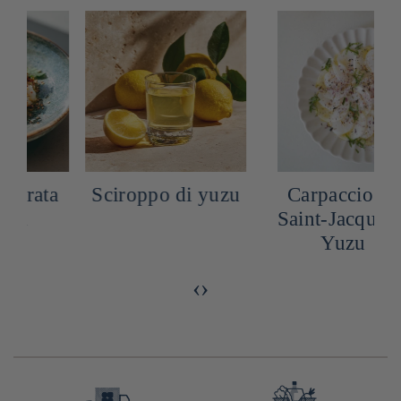
a
Sciroppo di yuzu
Carpaccio de
Saint-Jacques a
C
Yuzu
‹
›