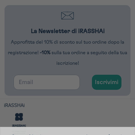
La Newsletter di iRASSHAi
Approfitta del 10% di sconto sul tuo ordine dopo la
registrazione!
-10%
sulla tua ordine a seguito della tua
iscrizione!
Email
Iscrivimi
iRASSHAi