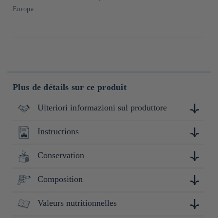
Europa
Plus de détails sur ce produit
Ulteriori informazioni sul produttore
Instructions
Fondée en 1947 dans la ville de Sano, dans la préfecture de
Tochigi, cette entreprise familiale a commencé son activité
avec la production de confiserie traditionnelle avant de se
Conservation
Tailler 2 cuisses de poulet en bouchées et les enrober d'un
spécialiser dans la transformation de céréales.
mélange de 1 cs de sauce soja, 2 cs de saké de cuisine, 1 cs
d'huile de sésame, 1 cs d'eau et 1/2 cs d'ail râpé. Laisser
Composition
Conserver à l'abri de la lumière, de la chaleur et de
reposer 15min. Recouvrir du mélange de cette farine et faire
l'humidité.
frire dans de l'huile de friture.
Valeurs nutritionnelles
Farine d'amidon (Vietnam,
Japon), riz (Japon) /