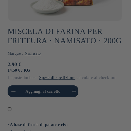
MISCELA DI FARINA PER
FRITTURA ⋅ NAMISATO ⋅ 200G
Marque :
Namisato
Prezzo
2.90 €
di
PREZZO
PER
14.50 €
/
KG
UNITARIO
listino
Imposte incluse.
Spese di spedizione
calcolate al check-out.
i quantità per Default
Aumenta quantità per Default
Aggiungi al carrello
Title
Title
⋅ A base di fecola di patate e riso