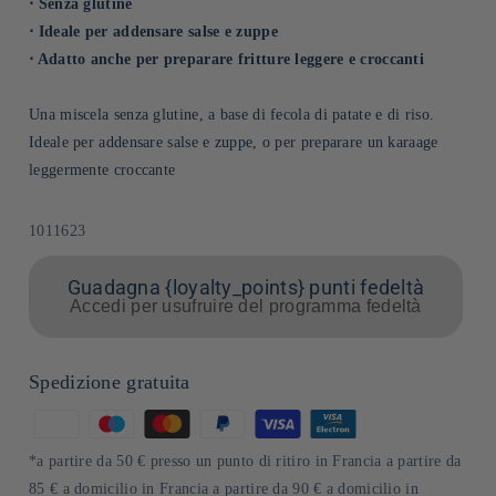
⋅ Senza glutine
⋅ Ideale per addensare salse e zuppe
⋅ Adatto anche per preparare fritture leggere e croccanti
Una miscela senza glutine, a base di fecola di patate e di riso.
Ideale per addensare salse e zuppe, o per preparare un karaage
leggermente croccante
SKU:
1011623
Guadagna {loyalty_points} punti fedeltà
Accedi per usufruire del programma fedeltà
Spedizione gratuita
Metodi
di
*a partire da 50 € presso un punto di ritiro in Francia a partire da
pagamento
85 € a domicilio in Francia a partire da 90 € a domicilio in