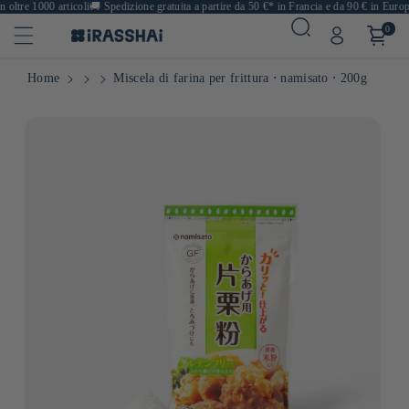
ltre 1000 articoli
🚚
Spedizione gratuita a partire da 50 €* in Francia e da 90 € in Europa

0
Home
Miscela di farina per frittura ⋅ namisato ⋅ 200g