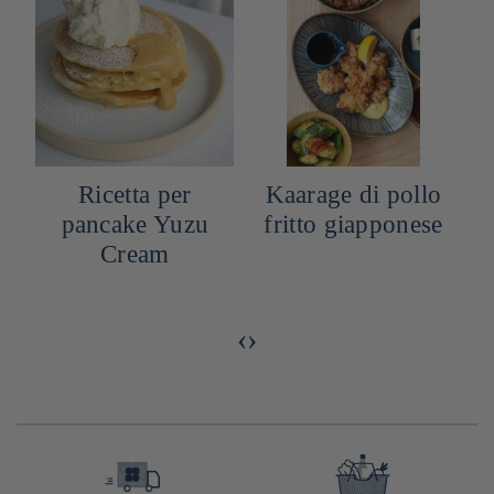
Ricetta per
Kaarage di pollo
pancake Yuzu
fritto giapponese
e
Cream
‹
›