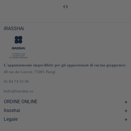
‹
›
iRASSHAi
L'appuntamento imperdibile per gli appassionati di cucina giapponese
40 rue du Louvre, 75001 Parigi
01 84 74 35 30
hello@irasshai.co
ORDINE ONLINE
Irasshai
Centro assistenza e Domande frequenti
Consegna e spese di spedizione in Francia e in Europa
Legale
Orari di apertura al numero 40 di rue du Louvre, Parigi
Negozio online di prodotti alimentari giapponesi
Il concetto iRASSHAi
CGV