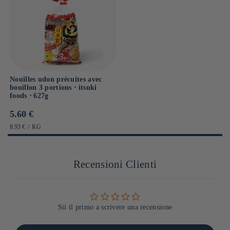
Nouilles udon précuites avec
bouillon 3 portions ⋅ itsuki
foods ⋅ 627g
Prix
5.60 €
habituel
PRIX
PAR
8.93 €
/
KG
UNITAIRE
Recensioni Clienti
Sii il primo a scrivere una recensione