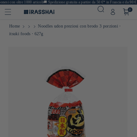
esi con oltre 1000 articoli
🚚
Spedizione gratuita a partire da 50 €* in Francia e da 90 € i
0
Home
Noodles udon preziosi con brodo 3 porzioni ⋅
itsuki foods ⋅ 627g