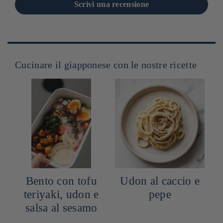
Scrivi una recensione
Cucinare il giapponese con le nostre ricette
n
Bento con tofu
Udon al caccio e
teriyaki, udon e
pepe
salsa al sesamo