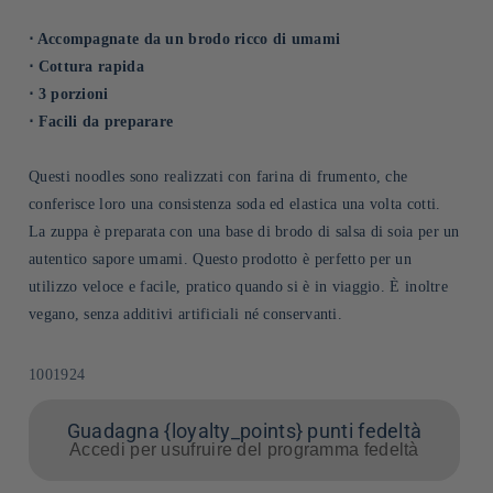
⋅ Accompagnate da un brodo ricco di umami
⋅ Cottura rapida
⋅ 3 porzioni
⋅ Facili da preparare
Questi noodles sono realizzati con farina di frumento, che
conferisce loro una consistenza soda ed elastica una volta cotti.
La zuppa è preparata con una base di brodo di salsa di soia per un
autentico sapore umami. Questo prodotto è perfetto per un
utilizzo veloce e facile, pratico quando si è in viaggio. È inoltre
vegano, senza additivi artificiali né conservanti.
SKU:
1001924
Guadagna {loyalty_points} punti fedeltà
Accedi per usufruire del programma fedeltà