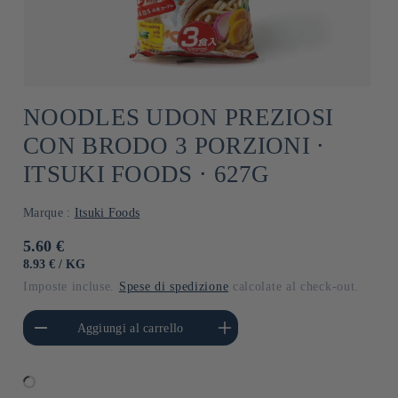
NOODLES UDON PREZIOSI
CON BRODO 3 PORZIONI ⋅
ITSUKI FOODS ⋅ 627G
Marque :
Itsuki Foods
Prezzo
5.60 €
di
PREZZO
PER
8.93 €
/
KG
UNITARIO
listino
Imposte incluse.
Spese di spedizione
calcolate al check-out.
i quantità per Default
Aumenta quantità per Default
Aggiungi al carrello
Title
Title