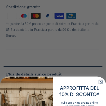
Spedizione gratuita
Metodi
di
*a partire da 50 € presso un punto di ritiro in Francia a partire da
pagamento
85 € a domicilio in Francia a partire da 90 € a domicilio in
Europa
Plus de détails sur ce produit
Ulteriori informazioni sul produttore
APPROFITTA DEL
10% DI SCONTO*
Instructions
Située à Kumamoto, la société Itsuki Foods a été fondée en
1878 et est spécialisée dans la fabrication de pâtes japonaises.
sulla tua prima ordine online
Reconnue pour sa qualité et sa tradition, l’entreprise propose