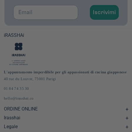
Email
Iscrivimi
iRASSHAi
L'appuntamento imperdibile per gli appassionati di cucina giapponese
40 rue du Louvre, 75001 Parigi
01 84 74 35 30
hello@irasshai.co
ORDINE ONLINE
Irasshai
Centro assistenza e Domande frequenti
Consegna e spese di spedizione in Francia e in Europa
Legale
Orari di apertura al numero 40 di rue du Louvre, Parigi