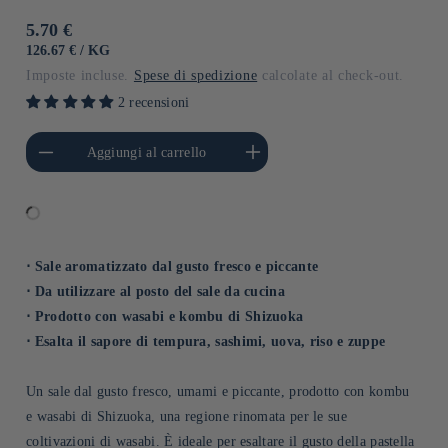
Prezzo
5.70 €
di
PREZZO
PER
126.67 €
/
KG
UNITARIO
listino
Imposte incluse.
Spese di spedizione
calcolate al check-out.
2 recensioni
i quantità per Default
Aumenta quantità per Default
Aggiungi al carrello
Title
Title
⋅ Sale aromatizzato dal gusto fresco e piccante
⋅ Da utilizzare al posto del sale da cucina
⋅ Prodotto con wasabi e kombu di Shizuoka
⋅ Esalta il sapore di tempura, sashimi, uova, riso e zuppe
Un sale dal gusto fresco, umami e piccante, prodotto con kombu
e wasabi di Shizuoka, una regione rinomata per le sue
coltivazioni di wasabi. È ideale per esaltare il gusto della pastella