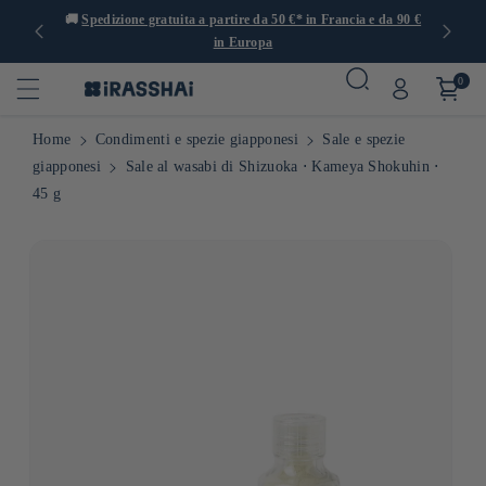
 con oltre
🚚
Spedizione gratuita a partire da 50 €* in Francia e da 90 €
in Europa
0
Home
Condimenti e spezie giapponesi
Sale e spezie
giapponesi
Sale al wasabi di Shizuoka ⋅ Kameya Shokuhin ⋅
45 g