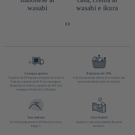
wasabi
wasabi e ikura
‹
›
Consegna gratuita
Riduzione del 10%
*a partire da 50 € presso un punto di ritiro in
*sul tuo prossimo ordine iscrivendoti alla
Francia; a partire da 85 € con consegna a
nostra newsletter (articoli esclusi)
domicilio in Francia; a partire da 90 € con
consegna a domicilio in Europa
Area dedicata
Club Fedeltà
In cucina giapponese a 40 Rue du Louvre,
Acquisti e missioni premiati & premi
Parigi 1
esclusivi