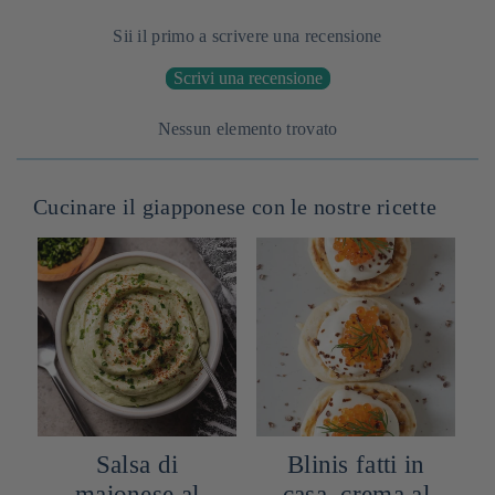
Sii il primo a scrivere una recensione
Scrivi una recensione
Nessun elemento trovato
Cucinare il giapponese con le nostre ricette
Salsa di
Blinis fatti in
maionese al
casa, crema al
i