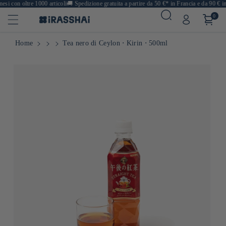
i con oltre 1000 articoli
🚚
Spedizione gratuita a partire da 50 €* in Francia e da 90 € in 
0
Home
Tea nero di Ceylon ⋅ Kirin ⋅ 500ml