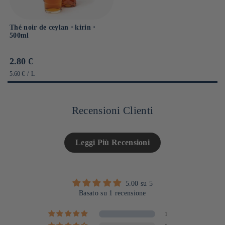
Thé noir de ceylan ⋅ kirin ⋅
500ml
Prix
2.80 €
habituel
PRIX
PAR
5.60 €
/
L
UNITAIRE
Recensioni Clienti
Leggi Più Recensioni
5.00 su 5
Basato su 1 recensione
1