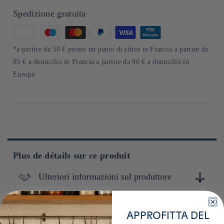
Spedizione gratuita
Metodi
di
*a partire da 50 € presso un punto di ritiro in Francia a partire da
pagamento
85 € a domicilio in Francia a partire da 90 € a domicilio in
Europa
Plus de détails sur ce produit
Ulteriori informazioni sul produttore
Conservation
Kirin est une entreprise japonaise spécialisée dans la
production et la commercialisation de boissons alcoolisées et
APPROFITTA DEL
non alcoolisées, ainsi que de produits pharmaceutiques.