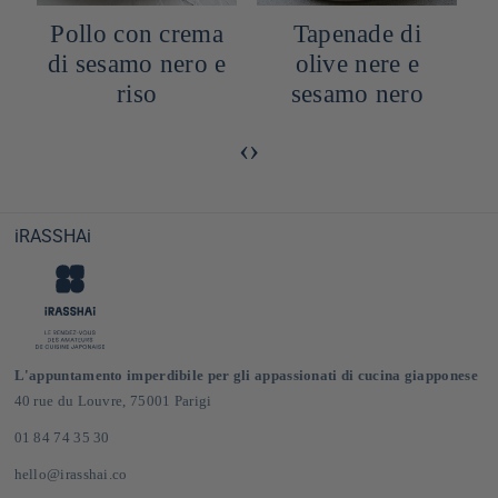
Pollo con crema
Tapenade di
o
di sesamo nero e
olive nere e
f
riso
sesamo nero
‹
›
iRASSHAi
L'appuntamento imperdibile per gli appassionati di cucina giapponese
40 rue du Louvre, 75001 Parigi
01 84 74 35 30
hello@irasshai.co