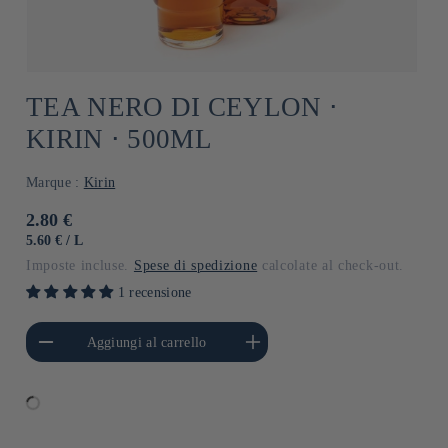
TEA NERO DI CEYLON ⋅
KIRIN ⋅ 500ML
Marque :
Kirin
Prezzo
2.80 €
di
PREZZO
PER
5.60 €
/
L
UNITARIO
listino
Imposte incluse.
Spese di spedizione
calcolate al check-out.
1 recensione
i quantità per Default
Aumenta quantità per Default
Aggiungi al carrello
Title
Title