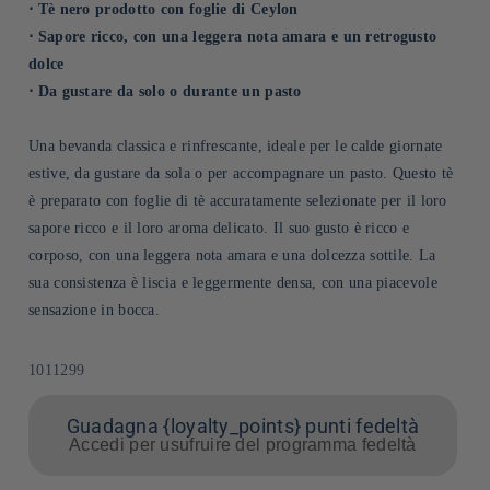
⋅ Tè nero prodotto con foglie di Ceylon
⋅ Sapore ricco, con una leggera nota amara e un retrogusto
dolce
⋅ Da gustare da solo o durante un pasto
Una bevanda classica e rinfrescante, ideale per le calde giornate
estive, da gustare da sola o per accompagnare un pasto. Questo tè
è preparato con foglie di tè accuratamente selezionate per il loro
sapore ricco e il loro aroma delicato. Il suo gusto è ricco e
corposo, con una leggera nota amara e una dolcezza sottile. La
sua consistenza è liscia e leggermente densa, con una piacevole
sensazione in bocca.
SKU:
1011299
Guadagna {loyalty_points} punti fedeltà
Accedi per usufruire del programma fedeltà