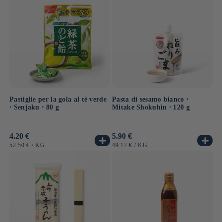
Pastiglie per la gola al tè verde
Pasta di sesamo bianco ⋅
⋅ Senjaku ⋅ 80 g
Mitake Shokuhin ⋅ 120 g
Prezzo
4.20 €
Prezzo
5.90 €
di
di
PREZZO
PER
PREZZO
PER
52.50 €
/
KG
49.17 €
/
KG
listino
listino
UNITARIO
UNITARIO