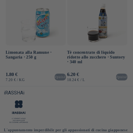
Limonata alla Ramune ⋅
Tè concentrato di liquido
Sangaria ⋅ 250 g
ridotto allo zucchero ⋅ Suntory
⋅ 340 ml
Prezzo
1.80 €
Prezzo
6.20 €
épuisé
épuisé
di
di
PREZZO
PER
PREZZO
PER
7.20 €
/
KG
18.24 €
/
L
listino
listino
UNITARIO
UNITARIO
iRASSHAi
L'appuntamento imperdibile per gli appassionati di cucina giapponese