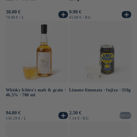
Prezzo
38.00 €
Prezzo
9.90 €
di
di
PREZZO
PER
PREZZO
PER
76.00 €
/
L
45.00 €
/
KG
listino
listino
UNITARIO
UNITARIO
Whisky Ichiro's malt & grain ⋅
Limone limonata ⋅ fujiya ⋅ 350g
46,5% ⋅ 700 ml
Prezzo
94.00 €
Prezzo
2.50 €
épuisé
di
di
PREZZO
PER
PREZZO
PER
134.29 €
/
L
7.14 €
/
KG
listino
listino
UNITARIO
UNITARIO