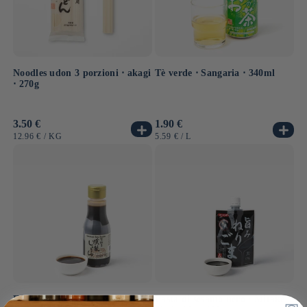
Noodles udon 3 porzioni ⋅ akagi
Tè verde ⋅ Sangaria ⋅ 340ml
⋅ 270g
Prezzo
3.50 €
Prezzo
1.90 €
di
di
PREZZO
PER
PREZZO
PER
12.96 €
/
KG
5.59 €
/
L
listino
listino
UNITARIO
UNITARIO
Futto di soia fumi ⋅ Yugeta
Pasta di sesamo nero ⋅ Mitake