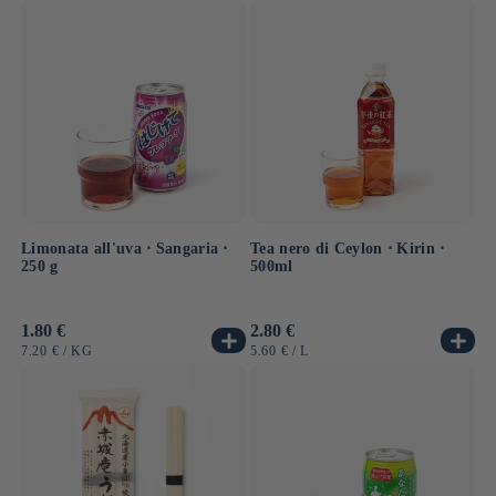
UNITARIO
UNITARIO
Limonata all'uva ⋅ Sangaria ⋅
Tea nero di Ceylon ⋅ Kirin ⋅
250 g
500ml
Prezzo
1.80 €
Prezzo
2.80 €
di
di
PREZZO
PER
PREZZO
PER
7.20 €
/
KG
5.60 €
/
L
listino
listino
UNITARIO
UNITARIO