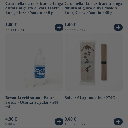
Caramella da masticare a lunga
Caramella da masticare a lunga
durata al gusto di cola Yaokin
durata al gusto d'uva Yaokin
Long-Chew ⋅ Yaokin ⋅ 30 g
Long-Chew ⋅ Yaokin ⋅ 30 g
Prezzo
1.00 €
Prezzo
1.00 €
di
di
PREZZO
PER
PREZZO
PER
33.33 €
/
KG
33.33 €
/
KG
listino
listino
UNITARIO
UNITARIO
Bevanda reidratante Pocari
Soba ⋅ Akagi noodles ⋅ 270G
Sweat ⋅ Otsuka Seiyaku ⋅ 500
ml
Prezzo
4.90 €
Prezzo
3.60 €
di
di
PREZZO
PER
PREZZO
PER
9.80 €
/
L
13.33 €
/
KG
listino
listino