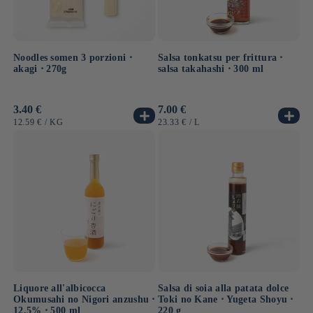
Noodles somen 3 porzioni ⋅
Salsa tonkatsu per frittura ⋅
akagi ⋅ 270g
salsa takahashi ⋅ 300 ml
Prezzo
3.40 €
Prezzo
7.00 €
di
di
PREZZO
PER
PREZZO
PER
12.59 €
/
KG
23.33 €
/
L
listino
listino
UNITARIO
UNITARIO
Liquore all'albicocca
Salsa di soia alla patata dolce
Okumusahi no Nigori anzushu ⋅
Toki no Kane ⋅ Yugeta Shoyu ⋅
12,5% ⋅ 500 ml
220 g