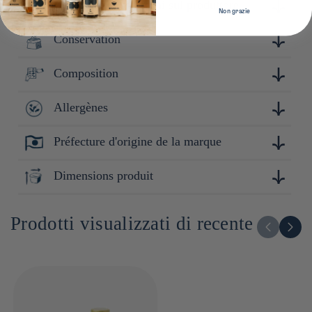
Ulteriori informazioni sul produttore
Non grazie
Conservation
Fondée en 1923 dans la préfecture de Saitama, la maison
Yugeta Shoyu perpétue l'art de la fermentation naturelle en
fûts de cèdre centenaires. Depuis 4 générations, elle
Composition
Conserver à l'abri de la lumière et de la chaleur. Après
privilégie des ingrédients locaux et une méthode artisanale
ouverture : Refermer hermétiquement.
sans additifs pour préserver la richesse du soja. Réputée pour
son exigence, la brasserie est aujourd'hui une référence
Allergènes
Soja (Saitama, Japon), blé (Saitama, Japon), sel
incontournable pour les amateurs de sauces soja authentiques.
Préfecture d'origine de la marque
Soja, blé
Yugeta Shoyu a ouvert un "parc thématique" autour de la
sauce soja, permettant aux passionnés de découvrir les étapes
Saitama
de fabrication et de presser leur propre sauce à la main.
Dimensions produit
16cm x 6cm x 6cm
Prodotti visualizzati di recente