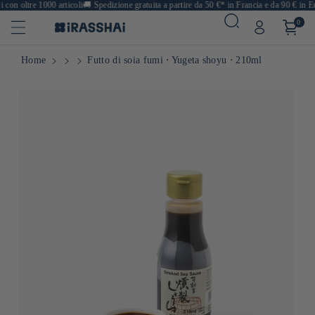
on oltre 1000 articoli
🚚
Spedizione gratuita a partire da 50 €* in Francia e da 90 € in Eur
0
Home
Futto di soia fumi ⋅ Yugeta shoyu ⋅ 210ml