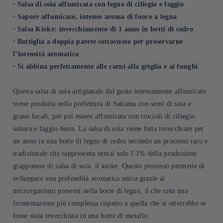
⋅ Salsa di soia affumicata con legno di ciliegio e faggio
⋅ Sapore affumicato, intenso aroma di fuoco a legna
⋅ Salsa Kioke: invecchiamento di 1 anno in botti di cedro
⋅ Bottiglia a doppia parete sottovuoto per preservarne
l’intensità aromatica
⋅ Si abbina perfettamente alle carni alla griglia e ai funghi
Questa salsa di soia artigianale dal gusto intensamente affumicato
viene prodotta nella prefettura di Saitama con semi di soia e
grano locali, per poi essere affumicata con trucioli di ciliegio
sakura e faggio buna. La salsa di soia viene fatta invecchiare per
un anno in una botte di legno di cedro secondo un processo raro e
tradizionale che rappresenta ormai solo l’1% della produzione
giapponese di salsa di soia: il kioke. Questo processo permette di
sviluppare una profondità aromatica unica grazie ai
microrganismi presenti nella botte di legno, il che crea una
fermentazione più complessa rispetto a quella che si otterrebbe se
fosse stata invecchiata in una botte di metallo.