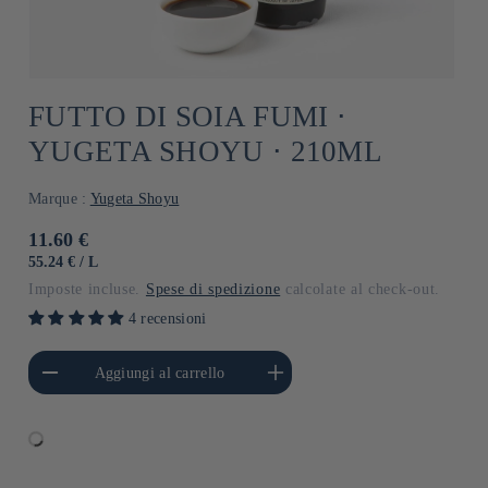
FUTTO DI SOIA FUMI ⋅
YUGETA SHOYU ⋅ 210ML
Marque :
Yugeta Shoyu
Prezzo
11.60 €
di
PREZZO
PER
55.24 €
/
L
UNITARIO
listino
Imposte incluse.
Spese di spedizione
calcolate al check-out.
4 recensioni
i quantità per Default
Aumenta quantità per Default
Aggiungi al carrello
Title
Title