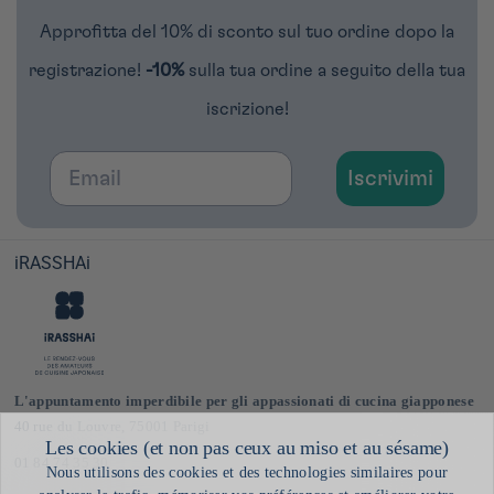
Approfitta del 10% di sconto sul tuo ordine dopo la
registrazione!
-10%
sulla tua ordine a seguito della tua
iscrizione!
Email
Iscrivimi
iRASSHAi
L'appuntamento imperdibile per gli appassionati di cucina giapponese
40 rue du Louvre, 75001 Parigi
01 84 74 35 30