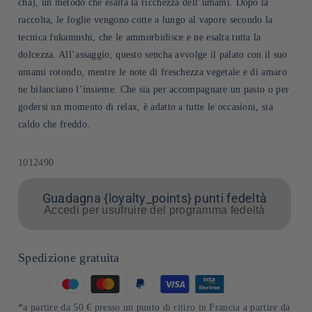
cha), un metodo che esalta la ricchezza dell’umami. Dopo la
raccolta, le foglie vengono cotte a lungo al vapore secondo la
tecnica fukamushi, che le ammorbidisce e ne esalta tutta la
dolcezza. All’assaggio, questo sencha avvolge il palato con il suo
umami rotondo, mentre le note di freschezza vegetale e di amaro
ne bilanciano l’insieme. Che sia per accompagnare un pasto o per
godersi un momento di relax, è adatto a tutte le occasioni, sia
caldo che freddo.
SKU:
1012490
Guadagna {loyalty_points} punti fedeltà
Accedi per usufruire del programma fedeltà
Spedizione gratuita
Metodi
di
*a partire da 50 € presso un punto di ritiro in Francia a partire da