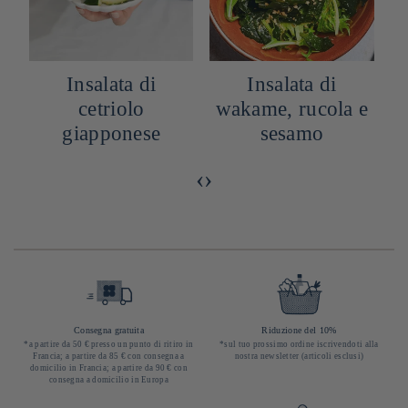
Insalata di
Insalata di
cetriolo
wakame, rucola e
giapponese
sesamo
‹
›
Consegna gratuita
Riduzione del 10%
*a partire da 50 € presso un punto di ritiro in
*sul tuo prossimo ordine iscrivendoti alla
Francia; a partire da 85 € con consegna a
nostra newsletter (articoli esclusi)
domicilio in Francia; a partire da 90 € con
consegna a domicilio in Europa