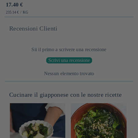
Prix
17.40 €
habituel
PRIX
PAR
235.14 €
/
KG
UNITAIRE
Recensioni Clienti
Sii il primo a scrivere una recensione
Scrivi una recensione
Nessun elemento trovato
Cucinare il giapponese con le nostre ricette