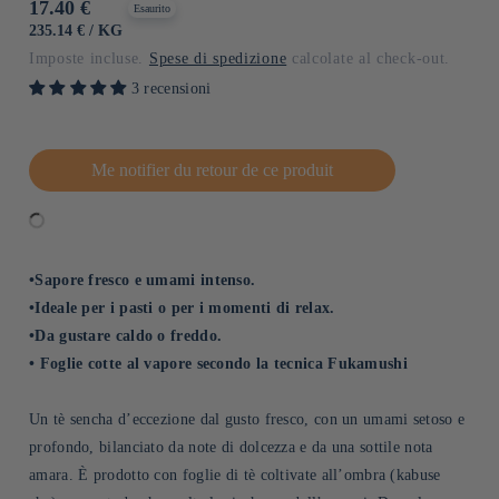
Prezzo
17.40 €
Esaurito
di
PREZZO
PER
235.14 €
/
KG
UNITARIO
listino
Imposte incluse.
Spese di spedizione
calcolate al check-out.
3 recensioni
Me notifier du retour de ce produit
•Sapore fresco e umami intenso.
•Ideale per i pasti o per i momenti di relax.
•Da gustare caldo o freddo.
• Foglie cotte al vapore secondo la tecnica Fukamushi
Un tè sencha d’eccezione dal gusto fresco, con un umami setoso e
profondo, bilanciato da note di dolcezza e da una sottile nota
amara. È prodotto con foglie di tè coltivate all’ombra (kabuse