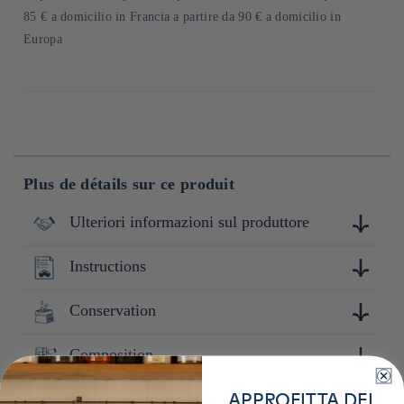
pagamento
85 € a domicilio in Francia a partire da 90 € a domicilio in
Europa
Plus de détails sur ce produit
Ulteriori informazioni sul produttore
Instructions
une sélection de thés japonais de qualité matcha, sencha et
thé noir aux saveurs umami équilibrées, parfaits pour
moments de dégustation traditionnels ou infusions
Conservation
Pour une tasse: infusez 3g (1 cuillère à thé) de sencha dans
quotidiennes.
100ml d'eau à 70℃ pendant 1min.
Composition
Conserver à l'abri de la lumière et de la chaleur. Après
ouverture : Refermer hermétiquement.
Préfecture d'origine de la marque
Thé vert 100%
APPROFITTA DEL