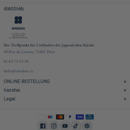
iRASSHAi
Der Treffpunkt für Liebhaber der japanischen Küche
40 Rue du Louvre, 75001 Paris
01 84 74 35 30
hello@irasshai.co
ONLINE-BESTELLUNG
Irasshai
Hilfezentrum & FAQ
Lieferung und Versandkosten in Frankreich und Europa
Legal
Öffnungszeiten in der Rue du Louvre 40, Paris
Japanischer Online-Lebensmittelladen
Das iRASSHAi-Konzept
CGV
Das Treueprogramm
Impressum
Privatisierung
Datenschutzrichtlinie
Arbeiten bei iRASSHAi
Facebook
Instagram
YouTube
TikTok
Pinterest
Nutzungsbedingungen