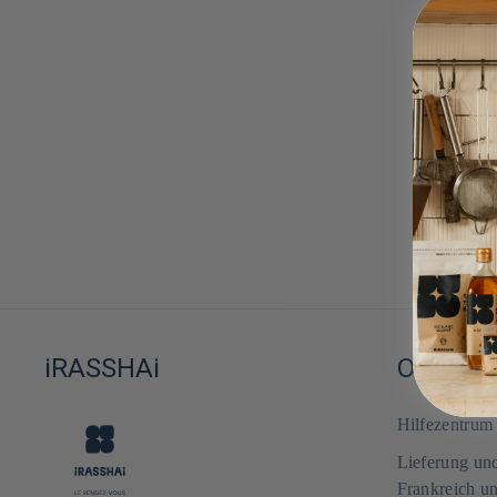
:
iRASSHAi
ONLINE
Hilfezentru
Lieferung un
Frankreich u