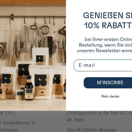
GENIEßEN S
Keine Produkte gefund
10% RABATT
Verwende weniger Filter oder
en
bei Ihrer ersten Onlin
Bestellung, wenn Sie sic
unseren Newsletter anme
Email
M’INSCRIRE
-BESTELLUNG
Irasshai
Nein danke
m & FAQ
Öffnungszeiten in der Rue du Lo
40, Paris
d Versandkosten in
nd Europa
Das iRASSHAi-Konzept