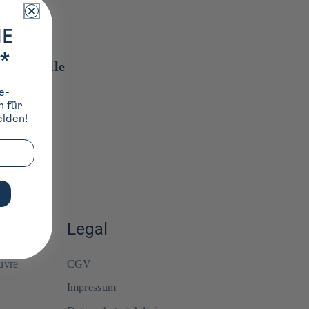
IE
en
*
tferne alle
e-
h für
lden!
Legal
uvre
CGV
Impressum