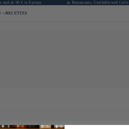
und ab 90 € in Europa
🍙 Restaurants, Geschäfte und Cafés i
S
RECETTES