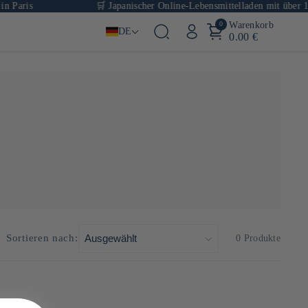
n Paris
🛒 Japanischer Online-Lebensmittelladen mit über 1.0
0
Warenkorb
DE
0.00 €
Sortieren nach:
0 Produkte