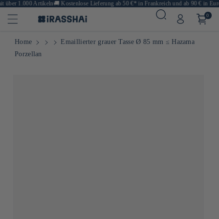
 über 1.000 Artikeln
🚚
Kostenlose Lieferung ab 50 €* in Frankreich und ab 90 € in Euro
0
Home
Emaillierter grauer Tasse Ø 85 mm ≤ Hazama
Porzellan