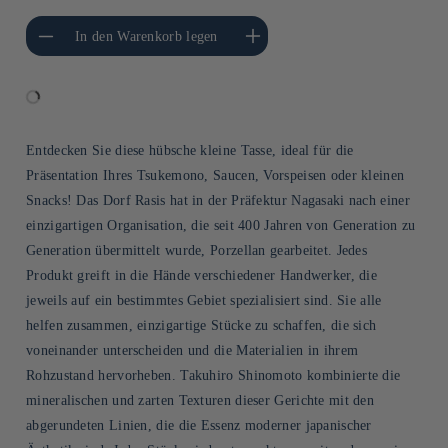
gere die Menge für
Erhöhe die Menge für Default
In den Warenkorb legen
Default Title
Title
Entdecken Sie diese hübsche kleine Tasse, ideal für die
Präsentation Ihres Tsukemono, Saucen, Vorspeisen oder kleinen
Snacks! Das Dorf Rasis hat in der Präfektur Nagasaki nach einer
einzigartigen Organisation, die seit 400 Jahren von Generation zu
Generation übermittelt wurde, Porzellan gearbeitet. Jedes
Produkt greift in die Hände verschiedener Handwerker, die
jeweils auf ein bestimmtes Gebiet spezialisiert sind. Sie alle
helfen zusammen, einzigartige Stücke zu schaffen, die sich
voneinander unterscheiden und die Materialien in ihrem
Rohzustand hervorheben. Takuhiro Shinomoto kombinierte die
mineralischen und zarten Texturen dieser Gerichte mit den
abgerundeten Linien, die die Essenz moderner japanischer