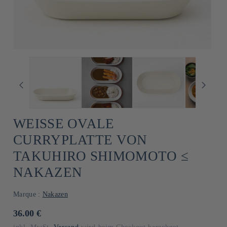
WEISSE OVALE C
URRYPLATTE VON T
AKUHIRO SHIMOMOTO ≤ N
AKAZEN
Marque :
Nakazen
Normaler
36.00 €
Preis