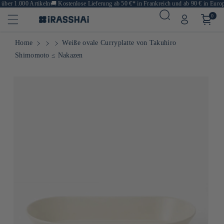
ber 1.000 Artikeln
🚚
Kostenlose Lieferung ab 50 €* in Frankreich und ab 90 € in Europa
0
Home
Weiße ovale Curryplatte von Takuhiro
Shimomoto ≤ Nakazen