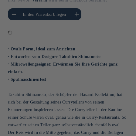
inkl. MwSt.
Versand
wird beim Checkout berechnet
gere die Menge für
Erhöhe die Menge für Default
In den Warenkorb legen
Default Title
Title
⋅ Ovale Form, ideal zum Anrichten
⋅ Entworfen vom Designer Takuhiro Shimamoto
⋅ Mikrowellengeeignet: Erwärmen Sie Ihre Gerichte ganz
einfach.
⋅ Spülmaschinenfest
Takuhiro Shimamoto, der Schöpfer der Hasami-Kollektion, hat
sich bei der Gestaltung seines Currytellers von seinen
Erinnerungen inspirieren lassen. Die Curryteller in der Kantine
seiner Schule waren oval, genau wie die in Curry-Restaurants. So
entwarf er seinen Teller ganz selbstverständlich ebenfalls oval.
Der Reis wird in die Mitte gegeben, das Curry und die Beilagen