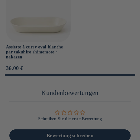
Assiette à curry oval blanche
par takuhiro shimomoto ⋅
nakazen
Prix
36.00 €
habituel
Kundenbewertungen
Schreiben Sie die erste Bewertung
Bewertung schreiben