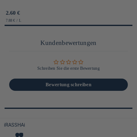
Prix
2.60 €
habituel
PRIX
PAR
7.88 €
/
L
UNITAIRE
Kundenbewertungen
Schreiben Sie die erste Bewertung
Bewertung schreiben
iRASSHAi