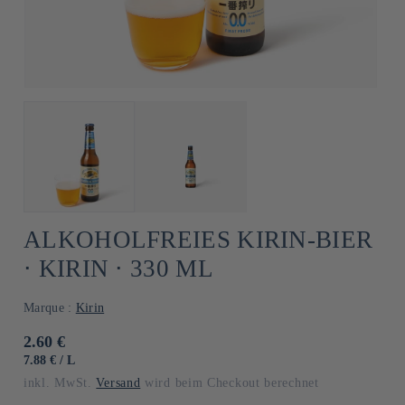
ALKOHOLFREIES KIRIN-BIER
⋅ KIRIN ⋅ 330 ML
Marque :
Kirin
Normaler
2.60 €
Preis
GRUNDPREIS
PRO
7.88 €
/
L
inkl. MwSt.
Versand
wird beim Checkout berechnet