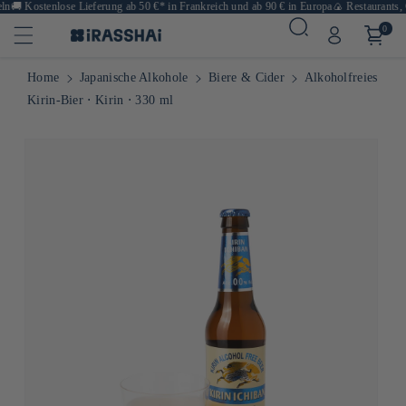
n
🚚
Kostenlose Lieferung ab 50 €* in Frankreich und ab 90 € in Europa
🍙 Restaurants, G
0
Home
Japanische Alkohole
Biere & Cider
Alkoholfreies
Kirin-Bier ⋅ Kirin ⋅ 330 ml