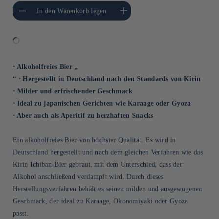
gere die Menge für
Erhöhe die Menge für Default
In den Warenkorb legen
Default Title
Title
⋅ Alkoholfreies Bier „
“ ⋅ Hergestellt in Deutschland nach den Standards von Kirin
⋅ Milder und erfrischender Geschmack
⋅ Ideal zu japanischen Gerichten wie Karaage oder Gyoza
⋅ Aber auch als Aperitif zu herzhaften Snacks
Ein alkoholfreies Bier von höchster Qualität. Es wird in
Deutschland hergestellt und nach dem gleichen Verfahren wie das
Kirin Ichiban-Bier gebraut, mit dem Unterschied, dass der
Alkohol anschließend verdampft wird. Durch dieses
Herstellungsverfahren behält es seinen milden und ausgewogenen
Geschmack, der ideal zu Karaage, Okonomiyaki oder Gyoza
passt.