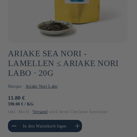
ARIAKE SEA NORI -
LAMELLEN ≤ ARIAKE NORI
LABO ⋅ 20G
Marque :
Ariake Nori Labo
Normaler
11.80 €
Preis
GRUNDPREIS
PRO
590.00 €
/
KG
inkl. MwSt.
Versand
wird beim Checkout berechnet
gere die Menge für
Erhöhe die Menge für Default
In den Warenkorb legen
Default Title
Title