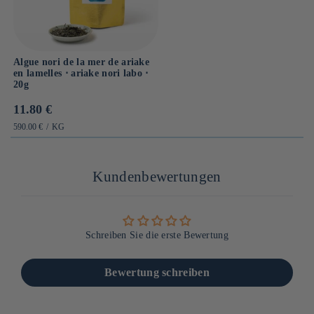
Algue nori de la mer de ariake
en lamelles ⋅ ariake nori labo ⋅
20g
Prix
11.80 €
habituel
PRIX
PAR
590.00 €
/
KG
UNITAIRE
Kundenbewertungen
Schreiben Sie die erste Bewertung
Bewertung schreiben