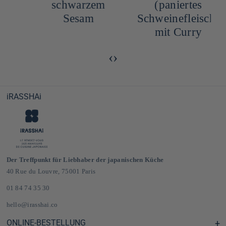
schwarzem
(paniertes
M
Sesam
Schweinefleisch)
mit Curry
‹
›
iRASSHAi
Der Treffpunkt für Liebhaber der japanischen Küche
40 Rue du Louvre, 75001 Paris
01 84 74 35 30
hello@irasshai.co
ONLINE-BESTELLUNG