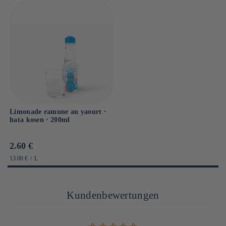
Limonade ramune au yaourt ⋅
hata kosen ⋅ 200ml
Prix
2.60 €
habituel
PRIX
PAR
13.00 €
/
L
UNITAIRE
Kundenbewertungen