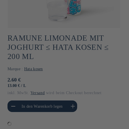
RAMUNE LIMONADE MIT
JOGHURT ≤ HATA KOSEN ≤
200 ML
Marque :
Hata kosen
Normaler
2.60 €
Preis
GRUNDPREIS
PRO
13.00 €
/
L
inkl. MwSt.
Versand
wird beim Checkout berechnet
gere die Menge für
Erhöhe die Menge für Default
In den Warenkorb legen
Default Title
Title