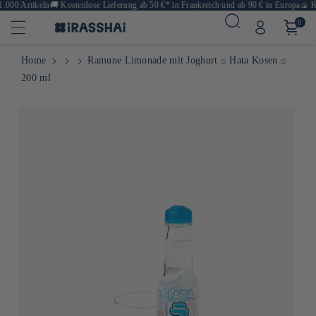
000 Artikeln
🚚
Kostenlose Lieferung ab 50 €* in Frankreich und ab 90 € in Europa
🍙 Res
0
Home
Ramune Limonade mit Joghurt ≤ Hata Kosen ≤
200 ml