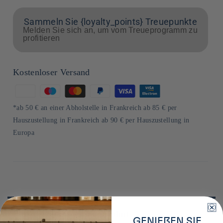
Sammeln Sie {loyalty_points} Treuepunkte
Melden Sie sich an, um vom Treueprogramm zu
profitieren
Kostenloser Versand
Zahlungsmethoden
*ab 50 € an einer Abholstelle in Frankreich ab 85 € per
Hauszustellung in Frankreich ab 90 € per Hauszustellung in
Europa
Plus de détails sur ce produit
GENIEßEN SIE