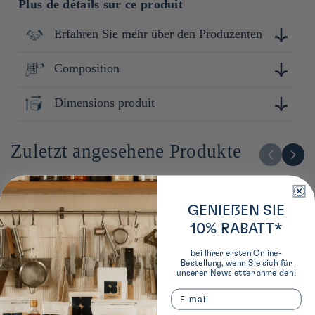
Plus de détails sur ce produit
Erfahren Sie mehr über den Produzenten
Composition
Basée à Wakayama, l’entreprise Torune a été fondée en 1965
et se spécialise dans la fabrication et la vente d’articles
ménagers du quotidien. Portée par une volonté d’apporter
Dimensions produit
Résine ABS
praticité et ingéniosité à la vie domestique, elle conçoit des
produits adaptés aux besoins des familles japonaises, alliant
2cm x 13cm x 10cm
fonctionnalité, design ludique et qualité.
Zuletzt angesehene Produkte
GENIEßEN SIE
10% RABATT*
bei Ihrer ersten Online-
Bestellung, wenn Sie sich für
unseren Newsletter anmelden!
Email