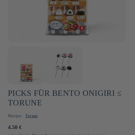
PICKS FÜR BENTO ONIGIRI ≤
TORUNE
Marque :
Torune
Normaler
4.50 €
Preis