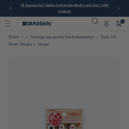
🛒 Japanischer Online-Lebensmittelladen mit über 1.000
🚚
Kosten
Artikeln
0
Home
Sonstige japanische Küchenutensilien
Picks für
Bento Onigiri ≤ Torune