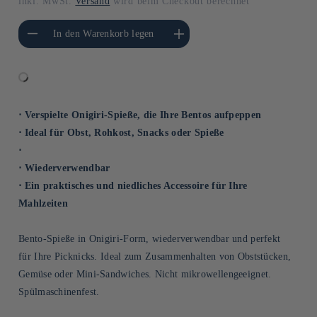
inkl. MwSt.
Versand
wird beim Checkout berechnet
gere die Menge für
Erhöhe die Menge für Default
In den Warenkorb legen
Default Title
Title
⋅ Verspielte Onigiri-Spieße, die Ihre Bentos aufpeppen
⋅ Ideal für Obst, Rohkost, Snacks oder Spieße
⋅
⋅ Wiederverwendbar
⋅ Ein praktisches und niedliches Accessoire für Ihre
Mahlzeiten
Bento-Spieße in Onigiri-Form, wiederverwendbar und perfekt
für Ihre Picknicks. Ideal zum Zusammenhalten von Obststücken,
Gemüse oder Mini-Sandwiches. Nicht mikrowellengeeignet.
Spülmaschinenfest.