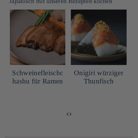
Japanisch mit unseren Rezepten kochen
c
Onigiri würziger
Rezept für
n
Thunfisch
Cannelés mit
Matcha
‹
›