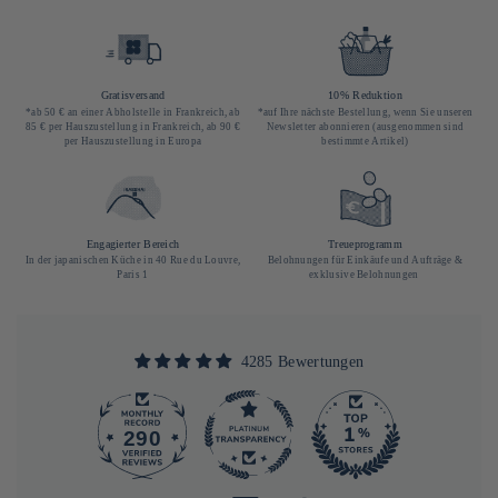
Gratisversand
10% Reduktion
*ab 50 € an einer Abholstelle in Frankreich, ab
*auf Ihre nächste Bestellung, wenn Sie unseren
85 € per Hauszustellung in Frankreich, ab 90 €
Newsletter abonnieren (ausgenommen sind
per Hauszustellung in Europa
bestimmte Artikel)
Engagierter Bereich
Treueprogramm
In der japanischen Küche in 40 Rue du Louvre,
Belohnungen für Einkäufe und Aufträge &
Paris 1
exklusive Belohnungen
4285 Bewertungen
290
4285