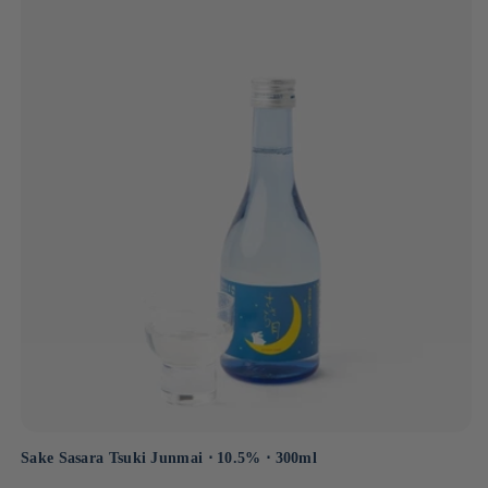
y la riqueza de los recursos locales.
Sake Sasara Tsuki Junmai ⋅ 10.5% ⋅ 300ml