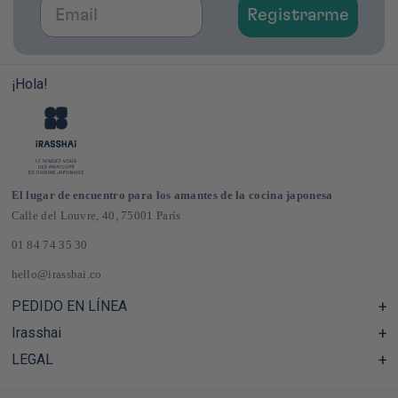
Email
Registrarme
¡Hola!
El lugar de encuentro para los amantes de la cocina japonesa
Calle del Louvre, 40, 75001 París
01 84 74 35 30
hello@irasshai.co
PEDIDO EN LÍNEA
Irasshai
Centro de ayuda y preguntas frecuentes
Envíos y gastos de envío en Francia y Europa
LEGAL
Horario de la sede de la calle del Louvre, 40, París
Tienda de comestibles japonesa online
El concepto iRASSHAi
CGV