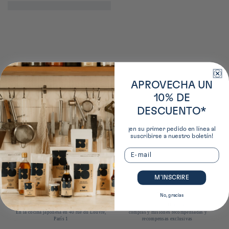
APROVECHA UN
10% DE
DESCUENTO*
¡en su primer pedido en línea al
suscribirse a nuestro boletín!
Entrega gratuita
10% de reducción
*A partir de 50 € en puntos de recogida en
*en tu próximo pedido al suscribirte a nuestro
Email
Francia; a partir de 85 € a domicilio en
boletín (excepto artículos excluidos)
Francia; a partir de 90 € a domicilio en Europa
M’INSCRIRE
No, gracias
Área dedicada
Club de fidelidad
En la cocina japonesa en 40 rue du Louvre,
compras y misiones recompensadas y
París 1
recompensas exclusivas