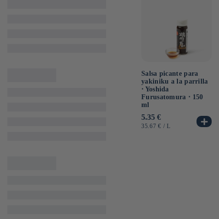
Salsa picante para
yakiniku a la parrilla
⋅ Yoshida
Furusatomura ⋅ 150
ml
Precio
5.35 €
habitual
PRECIO
POR
35.67 €
/
L
UNITARIO