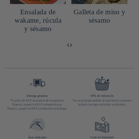
Ensalada de
Galleta de miso y
wakame, rúcula
sésamo
y sésamo
‹
›
Entrega gratuita
10% de reducción
*A partir de 50 € en puntos de recogida en
*en tu próximo pedido al suscribirte a nuestro
Francia; a partir de 85 € a domicilio en
boletín (excepto artículos excluidos)
Francia; a partir de 90 € a domicilio en Europa
Área dedicada
Club de fidelidad