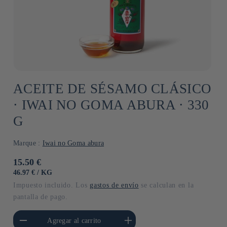
ACEITE DE SÉSAMO CLÁSICO
⋅ IWAI NO GOMA ABURA ⋅ 330
G
Marque :
Iwai no Goma abura
Precio
15.50 €
habitual
PRECIO
POR
46.97 €
/
KG
UNITARIO
Impuesto incluido. Los
gastos de envío
se calculan en la
pantalla de pago.
cantidad para Default
Aumentar cantidad para Default
Agregar al carrito
Title
Title