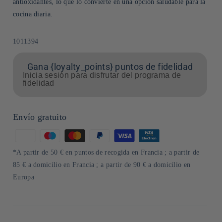
antioxidantes, lo que lo convierte en una opción saludable para la
cocina diaria.
SKU:
1011394
Gana {loyalty_points} puntos de fidelidad
Inicia sesión para disfrutar del programa de
fidelidad
Envío gratuito
Formas
de
*A partir de 50 € en puntos de recogida en Francia ; a partir de
pago
85 € a domicilio en Francia ; a partir de 90 € a domicilio en
Europa