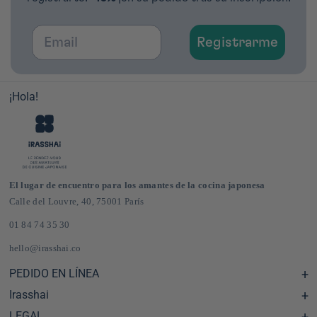
Email
Registrarme
¡Hola!
El lugar de encuentro para los amantes de la cocina japonesa
Calle del Louvre, 40, 75001 París
01 84 74 35 30
hello@irasshai.co
PEDIDO EN LÍNEA
Irasshai
Centro de ayuda y preguntas frecuentes
Envíos y gastos de envío en Francia y Europa
LEGAL
Horario de la sede de la calle del Louvre, 40, París