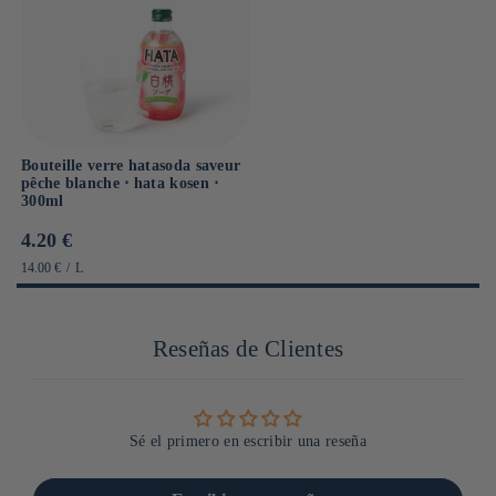
Bouteille verre hatasoda saveur
pêche blanche ⋅ hata kosen ⋅
300ml
Prix
4.20 €
habituel
PRIX
PAR
14.00 €
/
L
UNITAIRE
Reseñas de Clientes
Sé el primero en escribir una reseña