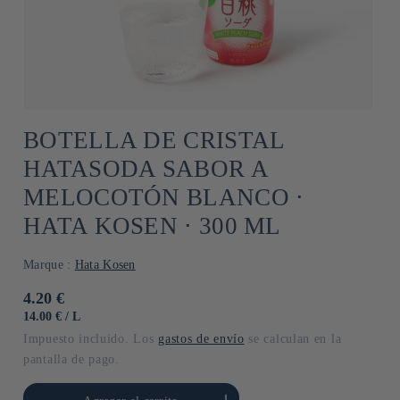
BOTELLA DE CRISTAL
HATASODA SABOR A
MELOCOTÓN BLANCO ⋅
HATA KOSEN ⋅ 300 ML
Marque :
Hata Kosen
Precio
4.20 €
habitual
PRECIO
POR
14.00 €
/
L
UNITARIO
Impuesto incluido. Los
gastos de envío
se calculan en la
pantalla de pago.
cantidad para Default
Aumentar cantidad para Default