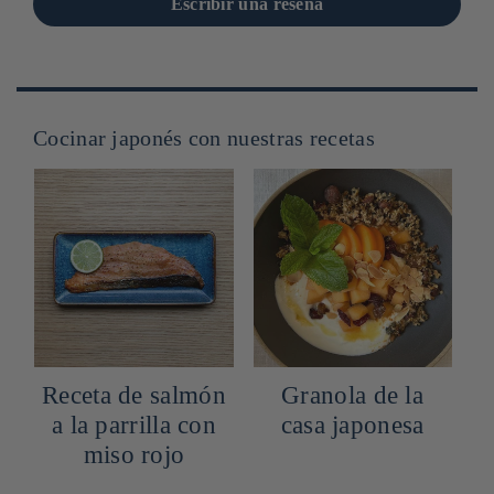
Escribir una reseña
Cocinar japonés con nuestras recetas
Receta de salmón
Granola de la
a la parrilla con
casa japonesa
o
miso rojo