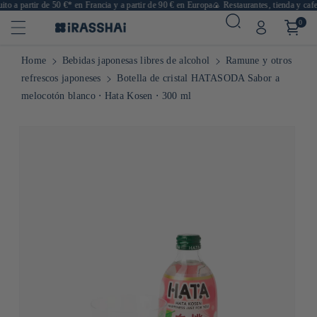
o a partir de 50 €* en Francia y a partir de 90 € en Europa
🍙 Restaurantes, tienda y cafete
0
Home
Bebidas japonesas libres de alcohol
Ramune y otros
refrescos japoneses
Botella de cristal HATASODA Sabor a
melocotón blanco ⋅ Hata Kosen ⋅ 300 ml