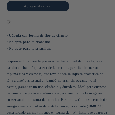
cantidad para Default
Aumentar cantidad para Default
Agregar al carrito
Title
Title
⋅ Cúpula con forma de flor de ciruelo
⋅ No apto para microondas.
⋅ No apto para lavavajillas.
Imprescindible para la preparación tradicional del matcha, este
batidor de bambú (chasen) de 60 varillas permite obtener una
espuma fina y cremosa, que revela toda la riqueza aromática del
té. Su diseño artesanal en bambú natural, sin pegamento ni
barniz, garantiza un uso saludable y duradero. Ideal para cuencos
de tamaño pequeño a mediano, asegura una mezcla homogénea
conservando la textura del matcha. Para utilizarlo, basta con batir
enérgicamente el polvo de matcha con agua caliente (70-80 °C)
describiendo un movimiento en forma de «W» hasta que aparezca