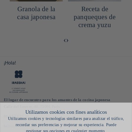
Receta de
Salsa casera de
panqueques de
tsuyu
crema yuzu
‹
›
¡Hola!
El lugar de encuentro para los amantes de la cocina japonesa
Calle del Louvre, 40, 75001 París
01 84 74 35 30
hello@irasshai.co