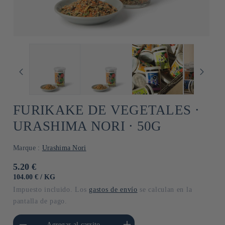
FURIKAKE DE VEGETALES ⋅
URASHIMA NORI ⋅ 50G
Marque :
Urashima Nori
Precio
5.20 €
habitual
PRECIO
POR
104.00 €
/
KG
UNITARIO
Impuesto incluido. Los
gastos de envío
se calculan en la
pantalla de pago.
cantidad para Default
Aumentar cantidad para Default
Agregar al carrito