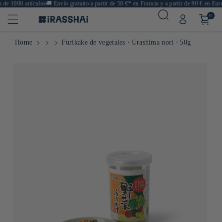
e 1000 artículos
🚚
Envío gratuito a partir de 50 €* en Francia y a partir de 90 € en Europ
0
Home
Furikake de vegetales ⋅ Urashima nori ⋅ 50g