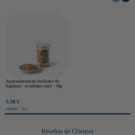
Assaisonnement furikake de
légumes ⋅ urashima nori ⋅ 50g
Prix
5.20 €
habituel
PRIX
PAR
104.00 €
/
KG
UNITAIRE
Reseñas de Clientes