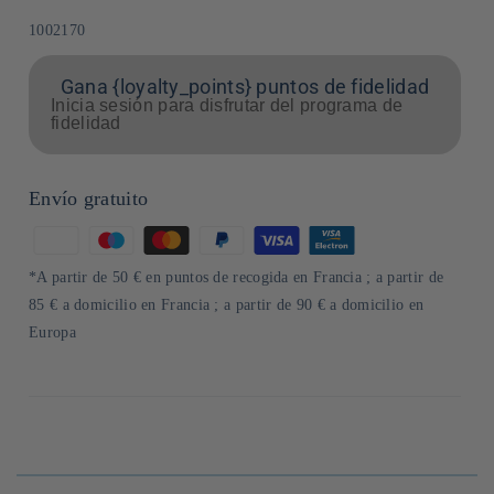
SKU:
1002170
Gana {loyalty_points} puntos de fidelidad
Inicia sesión para disfrutar del programa de
fidelidad
Envío gratuito
Formas
de
*A partir de 50 € en puntos de recogida en Francia ; a partir de
pago
85 € a domicilio en Francia ; a partir de 90 € a domicilio en
Europa