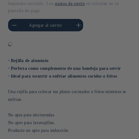
habitual
Impuesto incluido. Los
gastos de envío
se calculan en la
pantalla de pago.
cantidad para Default
Aumentar cantidad para Default
Agregar al carrito
Title
Title
⋅ Rejilla de aluminio
⋅ Perfecta como complemento de una bandeja para servir
⋅ Ideal para escurrir o enfriar alimentos cocidos o fritos
Una rejilla para colocar tus platos cocinados o fritos mientras se
enfrían.
No apta para microondas.
No apto para lavavajillas.
Producto no apto para inducción.