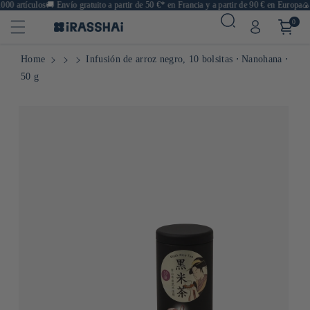
0 artículos
🚚
Envío gratuito a partir de 50 €* en Francia y a partir de 90 € en Europa
🍙 R
0
Home
Infusión de arroz negro, 10 bolsitas ⋅ Nanohana ⋅
50 g