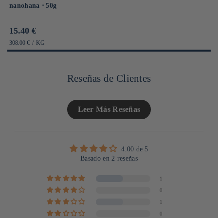
nanohana ⋅ 50g
Prix
15.40 €
habituel
PRIX
PAR
308.00 €
/
KG
UNITAIRE
Reseñas de Clientes
Leer Más Reseñas
4.00 de 5
Basado en 2 reseñas
1
0
1
0