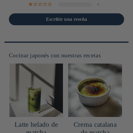
0
Escribir una reseña
Cocinar japonés con nuestras recetas
Latte helado de
Crema catalana
matcha
de matcha
d