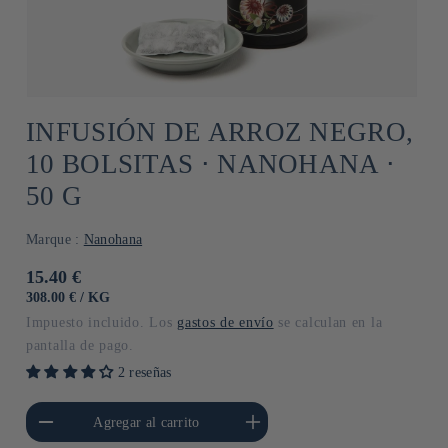
INFUSIÓN DE ARROZ NEGRO,
10 BOLSITAS ⋅ NANOHANA ⋅
50 G
Marque :
Nanohana
Precio
15.40 €
habitual
PRECIO
POR
308.00 €
/
KG
UNITARIO
Impuesto incluido. Los
gastos de envío
se calculan en la
pantalla de pago.
2 reseñas
cantidad para Default
Aumentar cantidad para Default
Agregar al carrito
Title
Title